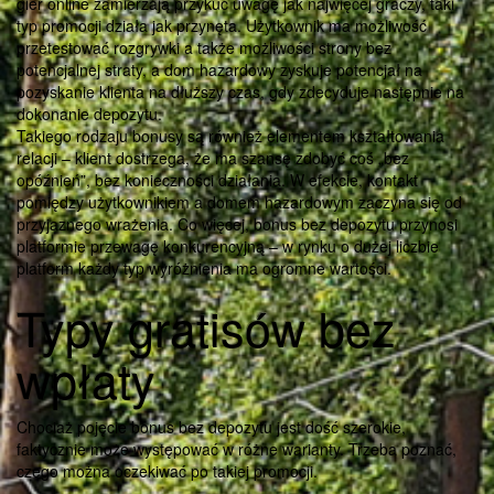
gier online zamierzają przykuć uwagę jak najwięcej graczy, taki
typ promocji działa jak przynęta. Użytkownik ma możliwość
przetestować rozgrywki a także możliwości strony bez
potencjalnej straty, a dom hazardowy zyskuje potencjał na
pozyskanie klienta na dłuższy czas, gdy zdecyduje następnie na
dokonanie depozytu.
Takiego rodzaju bonusy są również elementem kształtowania
relacji – klient dostrzega, że ma szansę zdobyć coś „bez
opóźnień”, bez konieczności działania. W efekcie, kontakt
pomiędzy użytkownikiem a domem hazardowym zaczyna się od
przyjaznego wrażenia. Co więcej, bonus bez depozytu przynosi
platformie przewagę konkurencyjną – w rynku o dużej liczbie
platform każdy typ wyróżnienia ma ogromne wartości.
Typy gratisów bez
wpłaty
Chociaż pojęcie bonus bez depozytu jest dość szerokie,
faktycznie może występować w różne warianty. Trzeba poznać,
czego można oczekiwać po takiej promocji.