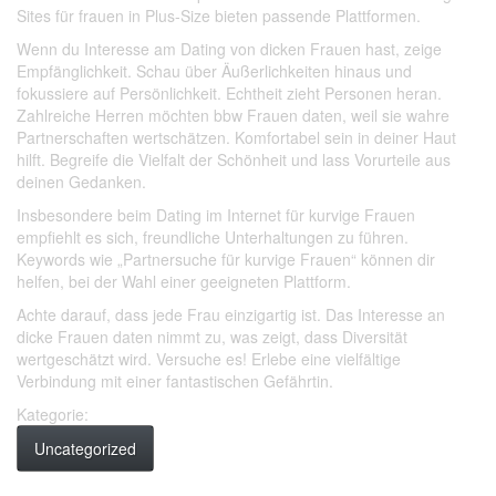
Sites für frauen in Plus-Size bieten passende Plattformen.
Wenn du Interesse am Dating von dicken Frauen hast, zeige
Empfänglichkeit. Schau über Äußerlichkeiten hinaus und
fokussiere auf Persönlichkeit. Echtheit zieht Personen heran.
Zahlreiche Herren möchten bbw Frauen daten, weil sie wahre
Partnerschaften wertschätzen. Komfortabel sein in deiner Haut
hilft. Begreife die Vielfalt der Schönheit und lass Vorurteile aus
deinen Gedanken.
Insbesondere beim Dating im Internet für kurvige Frauen
empfiehlt es sich, freundliche Unterhaltungen zu führen.
Keywords wie „Partnersuche für kurvige Frauen“ können dir
helfen, bei der Wahl einer geeigneten Plattform.
Achte darauf, dass jede Frau einzigartig ist. Das Interesse an
dicke Frauen daten nimmt zu, was zeigt, dass Diversität
wertgeschätzt wird. Versuche es! Erlebe eine vielfältige
Verbindung mit einer fantastischen Gefährtin.
Kategorie:
Uncategorized
Facebook
Instagram