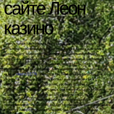
сайте Леон
казино
Виртуальная платформа Леон казино известна среди
пользователей разнообразных государств из-за удобному
интерфейсу, широкому выбору азартных развлечений,
прозрачным правилам и честным выигрышам. В цифровом
списке собраны лицензионные игровые автоматы от
популярных разработчиков. Большинство игровые автоматы в
казино
casino LEON
открываются безо всякой регистрации и
депозита. Функция демо позволяет вам ознакомиться с
свойствами геймплея, измерить уровень отдачи и
сформировать стратегию ставок без материальных убытков.
С целью играть в слоты на реальные финансы, нужно
выполнить скорую регистрацию в онлайн казино с
поощрениями. Чтобы этой задачи необходимо внести данные
в форму либо использовать социальные сети для входа.