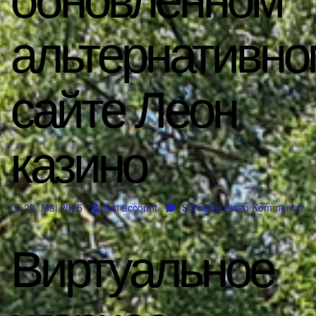
обновленном
альтернативно
сайте Леон
казино
23. Mai 2025
test account
Schreibe einen Kommentar
Виртуальное