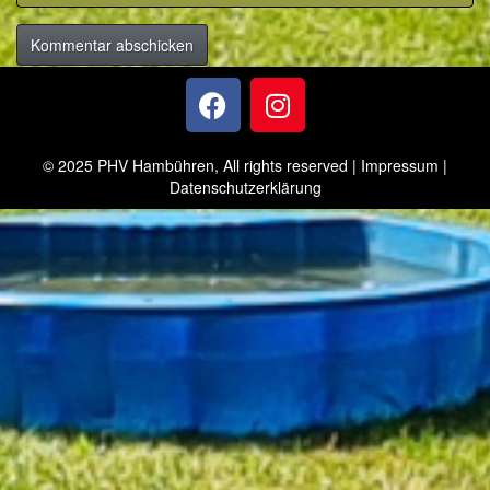
© 2025 PHV Hambühren, All rights reserved |
Impressum
|
Datenschutzerklärung