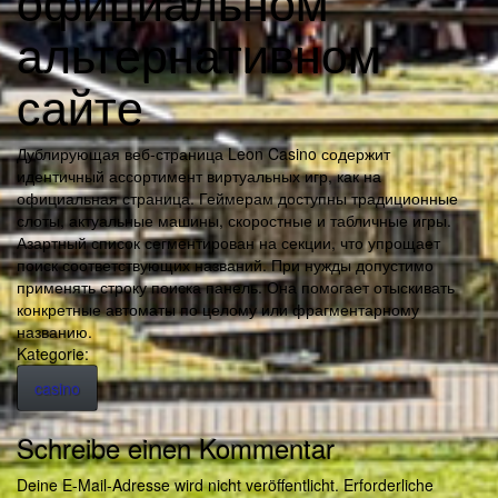
официальном
альтернативном
сайте
Дублирующая веб-страница Leon Casino содержит
идентичный ассортимент виртуальных игр, как на
официальная страница. Геймерам доступны традиционные
слоты, актуальные машины, скоростные и табличные игры.
Азартный список сегментирован на секции, что упрощает
поиск соответствующих названий. При нужды допустимо
применять строку поиска панель. Она помогает отыскивать
конкретные автоматы по целому или фрагментарному
названию.
Kategorie:
casino
Schreibe einen Kommentar
Deine E-Mail-Adresse wird nicht veröffentlicht.
Erforderliche