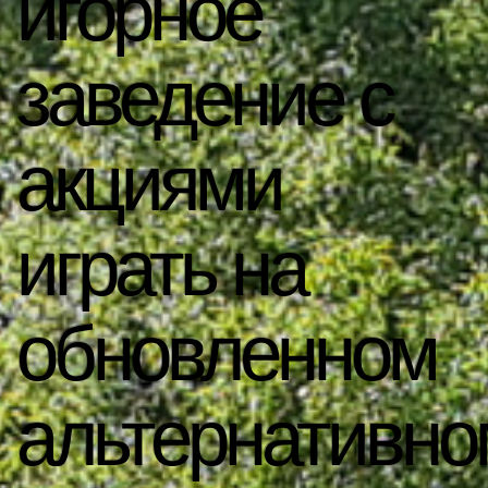
игорное
заведение с
акциями
играть на
обновленном
альтернативно