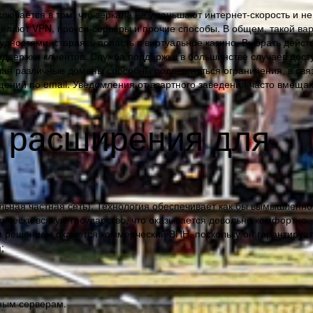
лючается в том, что зеркала не уменьшают интернет-скорость и не
 делают VPN, прокси-серверы и прочие способы. В общем, такой ва
трудностями, стараясь попасть в виртуальное казино. Выбрать дейс
оддержки клиентов. Служба поддержки в большинстве случаев дост
ючая различные домены способны подвергнуться ограничения, в свя
щений по email. Уведомления от азартного заведения часто вмеща
 расширения для
туальная частная сеть). Технология обеспечивает как бы вымышленно
ически всякую государство, что оказывается довольно комфортно. 
 решением окажется коммерческий ВПН, поскольку он гарантирует
;
ным серверам.