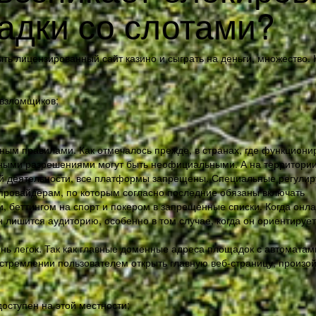
адки со слотами?
ыть лицензированный сайт казино и сыграть на деньги, множество. 
 взломщиков;
ным правилами. Как отмечалось прежде, в странах, где функциони
дными разрешениями могут быть неофициальными. А на территори
ой деятельности, все платформы запрещены. Специальные регул
провайдерам, по которым согласно последние обязаны включать
, беттингом на спорт и покером в запрещенные списки. Когда онла
 лишится аудиторию, особенно в том случае, когда он ориентирует
ь легок. Так как главные доменные адреса площадок с автоматам
 стремлении пользователем открыть главную веб-страницу, произой
оступен на этой местности;