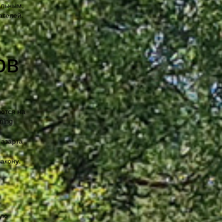
ельным,
ателей.
ов
яются на
ming
 азарта
акону.
тую