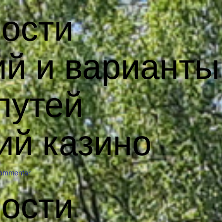
ости
й и варианты
путей
ий казино
Kommentar
ости