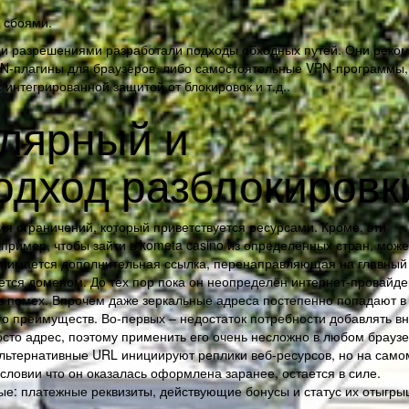
с сбоями.
ми разрешениями разработали подходы обходных путей. Они реко
N-плагины для браузеров, либо самостоятельные VPN-программы,
 интегрированной защитой от блокировок и т.д..
улярный и
одход разблокировк
я ограничений, который приветствуется ресурсами. Кроме, эти
ример, чтобы зайти в kometa casino из определённых стран, може
онимается дополнительная ссылка, перенаправляющая на главный
ется доменом. До тех пор пока он неопределён интернет-провайде
ез помех. Впрочем даже зеркальные адреса постепенно попадают в
го преимуществ. Во-первых – недостаток потребности добавлять в
росто адрес, поэтому применить его очень несложно в любом браузе
альтернативные URL инициируют реплики веб-ресурсов, но на само
условии что он оказалась оформлена заранее, остается в силе.
ые: платежные реквизиты, действующие бонусы и статус их отыгры