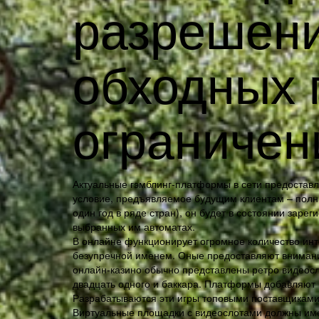
разрешени
обходных 
ограничен
Актуальные гэмблинг-платформы в сети предостав
условие, предъявляемое будущим клиентам – полны
один год в ряде стран), он будет в состоянии заре
выбранных им автоматах.
В онлайне функционирует огромное количество инт
безупречной именем. Оные предоставляют внимани
онлайн-казино обычно представлены ретро видеосло
двадцать одного и баккара. Платформы добавляют 
Разрабатываются эти игры топовыми поставщиками
Виртуальные площадки с видеослотами должны име