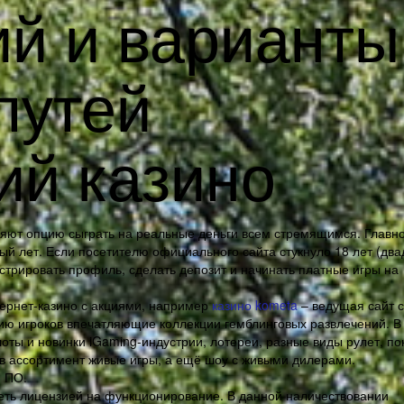
й и варианты
путей
ий казино
ляют опцию сыграть на реальные деньги всем стремящимся. Главн
й лет. Если посетителю официального сайта стукнуло 18 лет (два
гистрировать профиль, сделать депозит и начинать платные игры на
ернет-казино с акциями, например
казино kometa
– ведущая сайт с
ю игроков впечатляющие коллекции гемблинговых развлечений. В
ты и новинки iGaming-индустрии, лотереи, разные виды рулет, по
в ассортимент живые игры, а ещё шоу с живыми дилерами.
 ПО.
ть лицензией на функционирование. В данной наличествовании