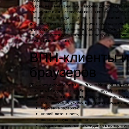
избранные автоматы.
Совсем не менее значимый важный достоинство зак
поднимают пинг к серверам casino cometa, как это
самом деле подходит для тех, кто сталкивается с 
зеркало будет в состоянии помочь представитель п
круглосуточно в онлайн-чате. Как отмечалось, вкл
этим советуется дать согласие на получение опове
актуальные контакты.
ВПН-клиенты и
браузеров
VPN – это акроним от Virtual Private Network (вир
изменить IP-адрес юзера. Возможно подобрать факт
есть доступности финансовой средств оптимальным
молниеносную скорость интернет-соединения
неимение задержек
низкий латентность;
великолепную постоянство
соединение вне линии ожидания к приоритет