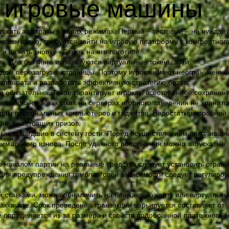
 игровые машины
скать аппараты в парах режимах. Первый – тестовый – не нуждает
езвозмездно, требуется зайти на игровую платформу с комфортног
 и нажать кнопку «Демо» на его логотипе.
к. Для беттинга используются виртуальные токены. Эти
ждом перезагрузке страницы. Поэтому игроки имеют неограниченны
 аппарата и разработать эффективную стратегию бетов.
е обязательна. Такое гарантирует игрокам всестороннее сохранен
ользованных тактиках на серверах игорного заведения не хранитс
ерам персональных компьютеров и гаджетов. Недостатком пробной
ания настоящих призов.
ько вошедшие в систему гости. Перед осуществлением оплачивае
нимального взноса. После удачного пополнения можно запускать в
 началом партии на реальные средства следует установить огран
Для предупреждения гемблинговой зависимости следует регулиров
 ставками, можно обналичить на банковскую карту или виртуальн
аккаунте. Срок проведения транзакции варьируется составляет от
сё определяется из-за размера и свойств подобранной платежного с