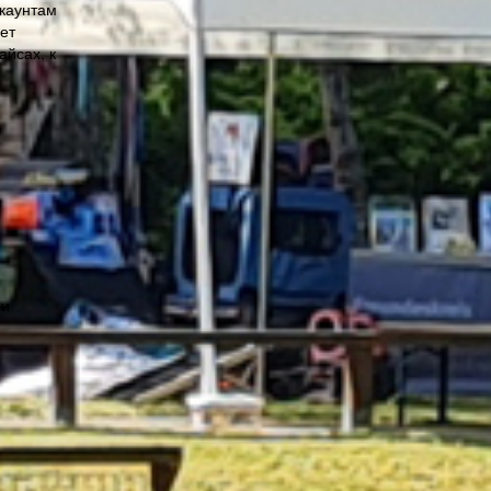
ккаунтам
ет
айсах, к
 и