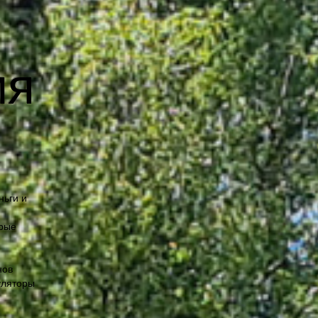
ия
ньги и
орые
нов
уляторы