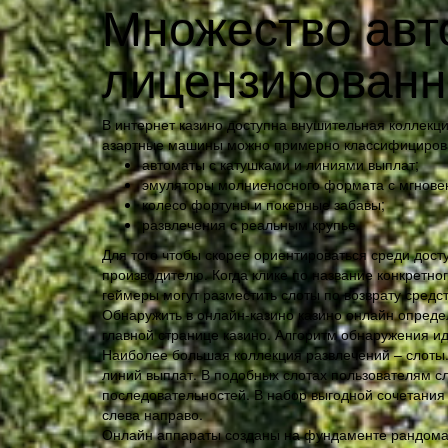
Множество авт
лицензированн
В интернет казино доступна внушительная коллекц
азартные машины можно примерно классифицироват
автоматы с катушками и линиями выплат;
эмуляторы молниеносного формата с мгнове
колесо фортуны и покерные забавы;
развлечения с реальным крупье.
Для того чтобы скорее ориентироваться среди дост
производителю. Когда клике по название конкретно
геймеры могут разместить слоты по возврату средст
Обнаружить в онлайн-казино казино онлайн опреде
главной странице казино. Алгоритм обнаружения и
Наиболее большая коллекция развлечений – слоты. 
линий выплат. В подобных слотах пользователям с
последовательностей. В набор выгодной сочетания
слева направо.
Онлайн аппараты созданы на фундаменте рандомай