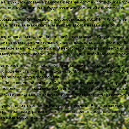
 на функционирование рандомайзера не могут ни сотрудники игор
 казино онлайн казино не будет возникать сомнений относительно
бых знаков. Уникальные способности имеют Scatter и Wild. Три и
. Выплаты за знаки скаттеры выплачиваются независимо от их
х картинок для создания более прибыльных комбо. Среди призовых
стоит отметить дополнительные спины, джекпоты, азартную игру. Д
оевание значительного приза. В некоторых аппаратах имеется опц
 могут запускать дополнительные функции в любой момент, задей
е интернет-игры. К их числу включаются различные модификации к
ых моделей стартует в лайв-формате. Этот вариант правдоподобн
фере реального игрового зала.
особо оснащенной локации. С того места проводится живая трансл
 переписываться между собой в интернет-чате и обращаться с во
ранстве записывается видеокамерами, что гарантирует уверенность
 удачи, но и от умения игрока думать разумно. В карточных эмуля
я разыгранные игральные карты, можно принять обоснованное ре
 отказаться от игры.