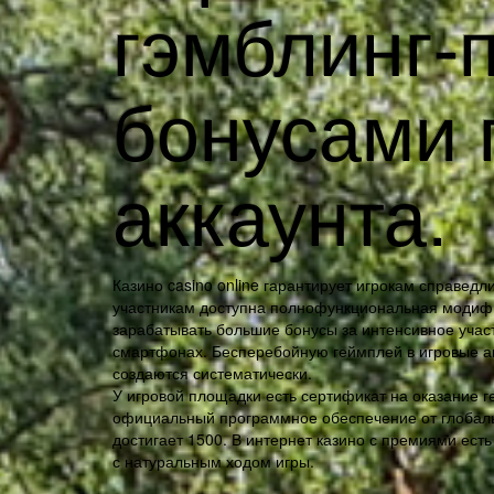
гэмблинг-
бонусами 
аккаунта.
Казино casino online гарантирует игрокам справе
участникам доступна полнофункциональная модифи
зарабатывать большие бонусы за интенсивное учас
смартфонах. Бесперебойную геймплей в игровые ап
создаются систематически.
У игровой площадки есть сертификат на оказание 
официальный программное обеспечение от глобаль
достигает 1500. В интернет казино с премиями ест
с натуральным ходом игры.