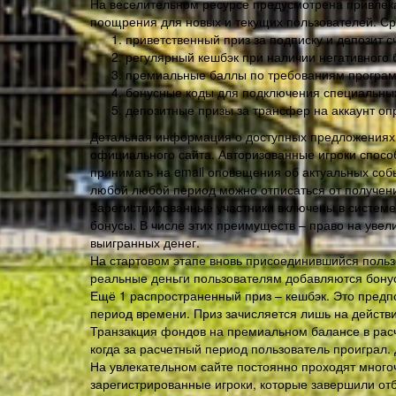
На веселительном ресурсе предусмотрена привлек
поощрения для новых и текущих пользователей. С
приветственный приз за подписку и депозит с
регулярный кешбэк при наличии негативного 
премиальные баллы по требованиям програм
бонусные коды для подключения специальны
депозитные призы за трансфер на аккаунт о
Детальная информация о доступных предложениях
официального сайта. Авторизованные игроки спосо
принимать на email оповещения об актуальных собы
любой любой период можно отписаться от получени
Зарегистрированные участники включены в системе
бонусы. В числе этих преимуществ – право на уве
выигранных денег.
На стартовом этапе вновь присоединившийся пользо
реальные деньги пользователям добавляются бонус
Ещё 1 распространенный приз – кешбэк. Это предп
период времени. Приз зачисляется лишь на действи
Транзакция фондов на премиальном балансе в расч
когда за расчетный период пользователь проиграл. 
На увлекательном сайте постоянно проходят много
зарегистрированные игроки, которые завершили от