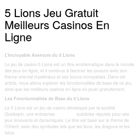
5 Lions Jeu Gratuit
Meilleurs Casinos En
Ligne
Datum:
Autor:
9. Mai 2025
test account
L’Incroyable Aventure du 5 Lions
Le jeu de casino 5 Lions est un titre emblématique dans le monde
des jeux en ligne, et il continue à fasciner les joueurs avec son
thème oriental mystérieux et ses bonus incroyables. Dans cet
article, nous allons explorer les fonctionnalités de base de ce jeu,
ainsi que les meilleurs casinos en ligne où jouer gratuitement.
Les Fonctionnalités de Base du 5 Lions
Le 5 Lions est un jeu de casino développé par la société
Quickspin, une entreprise
demo slot
suédoise réputée pour ses
jeux innovants et dynamiques. Le titre est basé sur le thème de
l’Orient, avec des symboles tels que les lions, les dragons et les
lotus.