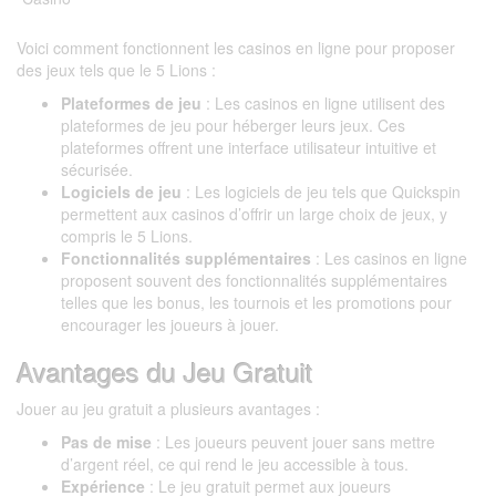
Voici comment fonctionnent les casinos en ligne pour proposer
des jeux tels que le 5 Lions :
Plateformes de jeu
: Les casinos en ligne utilisent des
plateformes de jeu pour héberger leurs jeux. Ces
plateformes offrent une interface utilisateur intuitive et
sécurisée.
Logiciels de jeu
: Les logiciels de jeu tels que Quickspin
permettent aux casinos d’offrir un large choix de jeux, y
compris le 5 Lions.
Fonctionnalités supplémentaires
: Les casinos en ligne
proposent souvent des fonctionnalités supplémentaires
telles que les bonus, les tournois et les promotions pour
encourager les joueurs à jouer.
Avantages du Jeu Gratuit
Jouer au jeu gratuit a plusieurs avantages :
Pas de mise
: Les joueurs peuvent jouer sans mettre
d’argent réel, ce qui rend le jeu accessible à tous.
Expérience
: Le jeu gratuit permet aux joueurs