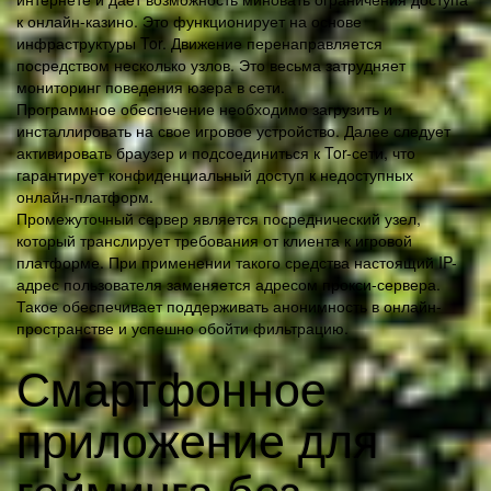
к онлайн-казино. Это функционирует на основе
инфраструктуры Tor. Движение перенаправляется
посредством несколько узлов. Это весьма затрудняет
мониторинг поведения юзера в сети.
Программное обеспечение необходимо загрузить и
инсталлировать на свое игровое устройство. Далее следует
активировать браузер и подсоединиться к Tor-сети, что
гарантирует конфиденциальный доступ к недоступных
онлайн-платформ.
Промежуточный сервер является посреднический узел,
который транслирует требования от клиента к игровой
платформе. При применении такого средства настоящий IP-
адрес пользователя заменяется адресом прокси-сервера.
Такое обеспечивает поддерживать анонимность в онлайн-
пространстве и успешно обойти фильтрацию.
Смартфонное
приложение для
гейминга без