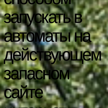
запускать в
автоматы на
действующем
запасном
сайте