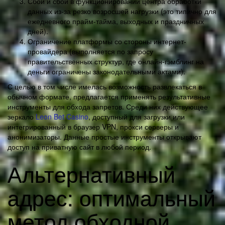
Сбои и сбои в функционировании центра обработки
данных из-за резко возросшей нагрузки (это типично для
ежедневного прайм-тайма, выходных и праздничных
дней).
Ограничение платформы со стороны интернет-
провайдера (выполняется по запросу
правительственных структур, где онлайн-гэмблинг на
деньги ограничены законодательными актами).
С целью в том числе имелась возможность развлекаться в
обычном формате, предлагается применять результативные
инструменты для обхода запретов. Среди них действующее
зеркало
Leon Bet Casino
, доступный для загрузки или
интегрированный в браузер VPN, прокси серверы и
анонимизаторы. Данные простые инструменты открывают
доступ на приватную сайт в любой период.
Альтернативный
адрес: оптимальный
метод обходной