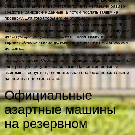
специальной анкете требуется заполнить желаемую размер
средств и банковские данные, а потом послать заявку на
проверку. Для того чтобы его не отклонили, на время отправки
верификация учетной записи должна быть завершена, e-mail
адрес и телефон подтверждены, требования по отыгрышу для
действующих бонусов соблюдены. Также важно помнить, что
вариант обналичивания должен быть идентичным с способом
депозита.
Требования на вывод секьюрити-служба прорабатывает в
порядке очереди. Сообщение о переводе средств приходит на
электронную почту или мобильный. При снятия большой
выигрыша требуется дополнительная проверка персональных
данных и лет пользователя.
Официальные
азартные машины
на резервном