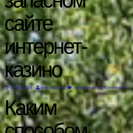
запасном
сайте
интернет-
казино
5. Mai 2025
test account
Schreibe einen Kommentar
Каким
способом