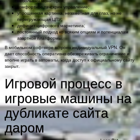
небольших мониторов;
комфортное тачскрин управление;
упрощенная картинка, незаметная для глаз, но не
перегружающая ЦПУ;
дефицит цифрового маркетинга;
постоянный подход ко всяким опциям и потенциалам
азартной платформы.
В мобильном софтвере встроен индивидуальный VPN. Он
дает способность оперативно обезвреживать ограничение и
вполне играть в автоматы, когда доступ к официальному сайту
закрыт.
Игровой процесс в
игровые машины на
дубликате сайта
даром