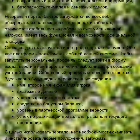
сохранность и приватность персональной информации;
безопасность геймплея и денежных сделок.
Резервный портал быстро загружается во всех веб-
обозревателях на десктопах, телефонах и таблетах,
отличается стабильностью работы за счет уменьшенной
нагрузки, имеет весь функционал и возможности официальной
площадки.
Снова создавать аккаунт на иного рода портале не нужно. Обе
две платформы подключены к общей данной системе. Чтобы
запустить персональный профиль, следует войти в форму
входа, ввести в ней пароль и логин, выбранные при создании
учетной записи. Собственный профиль мгновенно откроется.
Здесь верно будут видны перечисленные сведения:
имя, второе имя и фамилия игрока;
платежные данные
уровень фактического остатка;
средства на бонусном балансе;
уровень в партнёрской программе верности;
успех по реализации правил отыгрыша для текущего
поощрения.
С целью использовать зеркало, нет необходимости скачивать
и инсталлировать любые приложения, загружать