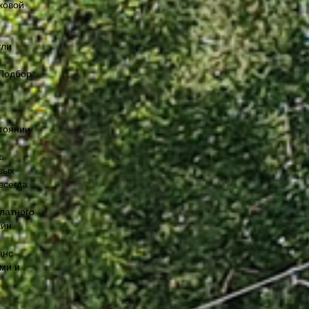
ковой
ули
 Подбор
стоянии
.
вых
всегда
латного
айн
анс
ми и