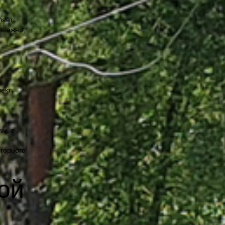
ляет
еважно,
.
ект
м, в
м
игорного
ой