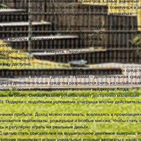
е машины с вниманием к ключевых параметров. Самые значимые
ь (степень опасности). Играть на настоящие средства советуется в 
 процентов. Официальный клуб предлагает игровые автоматы с
yer) 96,2%-97%.
а продолжительной сроке. Время времени ожидания выигрыша зави
сности, то редко выпадают ценные комбинации. Слоты с умеренной
очем выплаты в основном минимальных объемов.
остаточно часто предоставляет депозитные вознаграждения. Акц
чередное пополнение аккаунта. Периодичность выдачи бонусов
чаще пользователь участвует в турнирах и запускает платные игро
в ему доступно.
ительно увеличить депозитную сумму. Выдача премиальных средст
ной величине величине депозита. Премии – дополнительная средс
джера дополнительные средства разрешается снять из онлайн-кази
ыша. Условия пари контролируют значения вейджеров. Когда
ывести бонус. Онлайн казино устанавливает достаточно маленькие
x35). Подарки с подобными условиями отыгрыша вполне действитель
чники прибыли. Доход можно извлекать, вовлекаясь в промоакция
ачинаются чемпионаты, розыгрыши и особые миссии. Чтобы стать 
сь и регулярно играть на реальные деньги.
С целью стать соискателем на внушительное денежное выигрыш, н
 лотерее принимают игроки уникальные игровые автоматы с нара