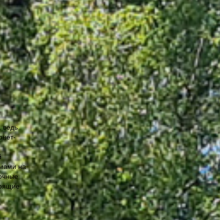
 ведь
рнет-
й
ммами на
рочные
тоящие