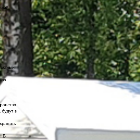
ьный
тактный
нах.
транства
 будут в
хранить
. В