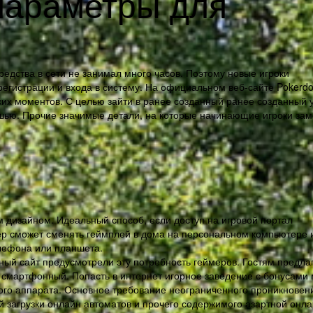
параметры для
едства в сети не занимал много часов. Поэтому новые игроки
егистрации и входа в систему. На официальном веб-сайте Pokerd
ьких моментов. С целью зайти в ранее созданный ранее созданный 
ышью. Прочие значимые детали, на которые начинающие игроки зам
 дизайном. Идеальный способ, если доступ на игровой портал
ер сможет сменять геймплей в дома на персональном компьютере 
лефона или планшета.
ый сайт предусмотрели эту потребность геймеров. Гостям предла
 смартфонный. Попасть в интернет игорное заведение с бонусами
ного аппарата. Основное требование неограниченного проникновен
 загрузки онлайн автоматов и прочего содержимого азартной онла