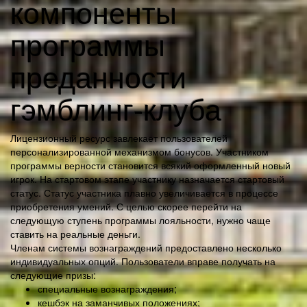
компоненты
программы
преданности
гэмблинг-клуба
Лицензионный ресурс завлекает пользователей
персонализированной механизмом бонусов. Участником
программы верности становится всякий оформленный новый
игрок. На стартовом этапе участнику назначается стартовый
статус. Статус участника плавно увеличивается в процессе
приобретения умений. С целью скорее перейти на
следующую ступень программы лояльности, нужно чаще
ставить на реальные деньги.
Членам системы вознаграждений предоставлено несколько
индивидуальных опций. Пользователи вправе получать на
следующие призы:
специальные вознаграждения;
кешбэк на заманчивых положениях;