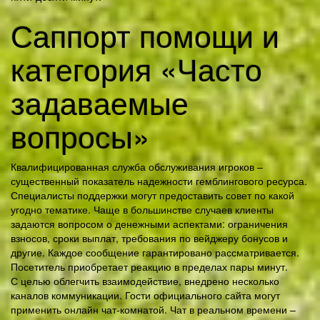
Саппорт помощи и
категория «Часто
задаваемые
вопросы»
Квалифицированная служба обслуживания игроков –
существенный показатель надежности гемблингового ресурса.
Специалисты поддержки могут предоставить совет по какой
угодно тематике. Чаще в большинстве случаев клиенты
задаются вопросом о денежными аспектами: ограничения
взносов, сроки выплат, требования по вейджеру бонусов и
другие. Каждое сообщение гарантировано рассматривается.
Посетитель приобретает реакцию в пределах пары минут.
С целью облегчить взаимодействие, внедрено несколько
каналов коммуникации. Гости официального сайта могут
применить онлайн чат-комнатой. Чат в реальном времени –