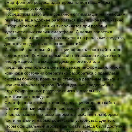
смартфонного ресурса адаптированы под параметры
портативных устройств.
Посредством автоматизированной оптимизации начинающим
геймерам еще удобнее разобраться в функционалом казино.
Отбор какого-либо секции выполняется при помощи
чувствительных клавиш смартфона. С целью попасть в
игровой зал и стартовать развлечения на реальные средства,
достаточно сделать несколько нажатий.
Интерфейс настольной редакции официального сайта тоже
эргономичен. Компьютерный сайт не насыщен избыточной
информацией. На вкладках десктопного портала
представлены только важные и свежие информация. Игрок-
новичок в состоянии оперативно разобраться с правилами
системы бонусов, правилами ставок на реальные деньги и
нюансами выплат призов. Любая данные предложена в
структурированных разделах списка и отдельных
тематических вкладках.
Смартфонная и компьютерная редакция игорного сайта
затрачивают минимальные системных ресурсов.
Инициализация слотовых автоматов гэмблинг-платформы
почти не влияет на быстродействии устройства. Для того
чтобы официальные игровые автоматы всегда были доступны,
желательно включить страницу авторизации в телефонную