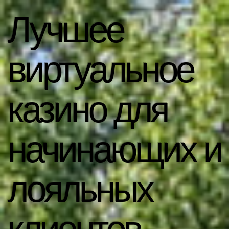
Лучшее
виртуальное
казино для
начинающих и
лояльных