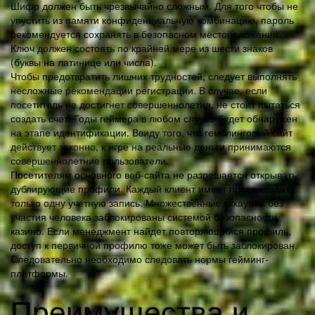
Шифр должен быть чрезвычайно сложным. Для того чтобы не
упустить из памяти конфиденциальную комбинацию, пароль
рекомендуется сохранять в безопасном местоположении.
Ключ должен состоять по крайней мере из шести знаков
(буквы на латинице или числа).
Чтобы предотвратить лишних трудностей, следует выполнять
несложные рекомендации регистрации. В случае, если
посетитель не достигнет совершеннолетия, не стоит пытаться
создать счет. Годы геймера в любом случае будет обнаружен
на этапе идентификации. Ввиду того, что гемблинговый сайт
действует законно, к игре на реальные деньги принимаются
совершеннолетние пользователи.
Посетителям основного веб-сайта не разрешается открывать
дублирующие профили. Каждый клиент имеет право создать
только одну учетную запись. Множественные аккаунты без
участия человека заблокированы системой безопасности
казино. Если менеджмент найдет повторяющийся профиль,
доступ к первичной профилю тоже может быть заблокирован.
Следовательно необходимо следовать нормы гейминг-
платформы.
Преимущества и