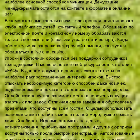
наиболее основной способ коммуникации. Дежурящие
менеджеры чата остаются на контакте в формате в онлайне
24/7.
Вспомогательные каналы связи – электронная почта игрового
клуба, паблики соцсетей, контактный телефон. Обращения по
электронной почте и контактному номеру обрабатываются
только в деловые дни (с восьми утра до пяти вечера). Когда
обстоятельства запрашивает срочной помощи, советуется
обращаться в live chat casino.
Игроки в состоянии обходиться без поддержки сотрудников
техподдержки. В меню основного веб-ресурса есть категория
«FAQ». В данном документе описаны сжатые ответы на
наиболее распространенные интересы игроков. Быстро
отыскать необходимую категорию способен даже новичек,
ведь информация показана в организованных подразделах.
Онлайн казино вулкан занимает место в перечень ведущих
азартных площадок. Отличная слава заведения обусловлена
правилами, что доступны всем гостям. С целью использовать
возможностями онлайн-казино в полной мере, нужно создать
личный кабинет. Игровые автоматы на деньги,
вознаграждения, прибыльные программы и другие сюрпризы
доступны только после быстрой регистрации. Авторизованные
пользователи переводят полученные выигрыши в течение