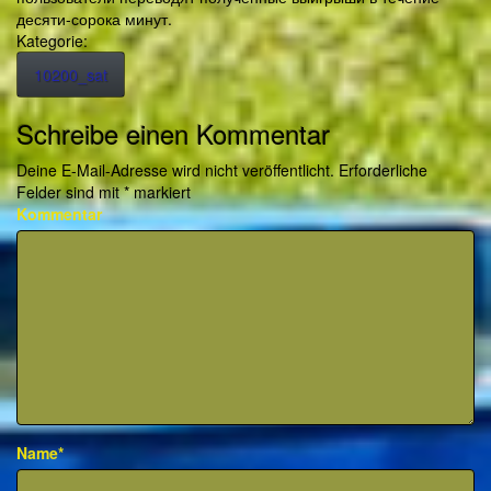
десяти-сорока минут.
Kategorie:
10200_sat
Schreibe einen Kommentar
Deine E-Mail-Adresse wird nicht veröffentlicht.
Erforderliche
Felder sind mit
*
markiert
Kommentar
Name*