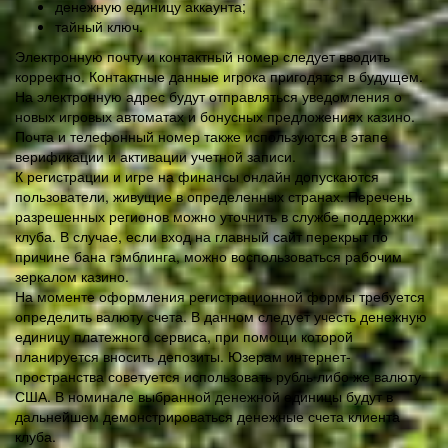
денежную единицу аккаунта;
тайный ключ.
Электронную почту и контактный номер следует вводить
корректно. Контактные данные игрока пригодятся в будущем.
На электронную адрес будут отправляться уведомления о
новых игровых автоматах и бонусных предложениях казино.
Почта и телефонный номер также используются в этапе
верификации и активации учетной записи.
К регистрации и игре на финансы онлайн допускаются
пользователи, живущие в определенных странах. Перечень
разрешенных регионов можно уточнить в службе поддержки
клуба. В случае, если вход на главный сайт перекрыт по
причине бана гэмблинга, можно воспользоваться рабочим
зеркалом казино.
На моменте оформления регистрационной формы требуется
определить валюту счета. В данном следует учесть денежную
единицу платежного сервиса, при помощи которой
планируется вносить депозиты. Юзерам интернет-
пространства советуется использовать рубль либо же валюту
США. В номинале выбранной денежной единицы будут в
дальнейшем демонстрироваться денежные счета клиента
клуба.