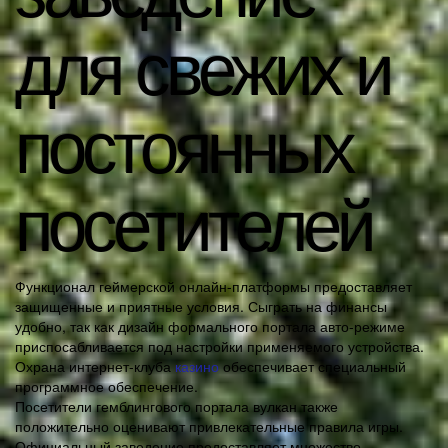
для свежих и
постоянных
посетителей
Функционал геймерской онлайн-платформы предоставляет
защищенные и приятные условия. Сыграть на финансы
удобно, так как дизайн формального портала авто-режиме
приспосабливается под настройки применяемого устройства.
Охрана интернет-клуба
казино
обеспечивает специальный
программное обеспечение.
Посетители гемблингового портала вулкан также
положительно оценивают привлекательные правила игры.
Официальный заведение предоставляет множество