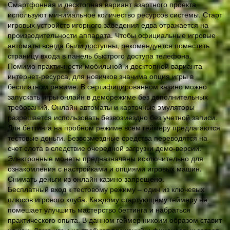
Смартфонная и десктопная вариант азартного проекта
используют минимальное количество ресурсов системы. Старт
игровых устройств игорного заведения едва отражается на
производительности аппарата. Чтобы официальные игровые
автоматы всегда были доступны, рекомендуется поместить
страницу входа в панель быстрого доступа телефона.
Помимо практичности мобильной и десктопной варианта
интернет-ресурса, для новичков значима опция игры в
бесплатном режиме. В сертифицированном казино можно
запускать игры онлайн в деморежиме без дополнительных
требований. Онлайн автоматы и карточные эмуляторы
разрешается использовать безвозмездно без учетной записи.
Для беттинга на пробном режиме всем геймеру предлагаются
тестовые деньги. Безвозмездные средства переводятся на
счет слота в следствие очередной загрузки демо-версии.
Электронные монеты предназначены исключительно для
ознакомления с настройками и опциями игровых машин.
Снимать деньги из онлайн казино запрещено.
Бесплатный вход к тестовому режиму – один из ключевых
плюсов игрового клуба. Каждому стартующему геймеру не
помешает улучшить мастерство беттинга и набраться
практического опыта. В данном геймер никоим образом ставит