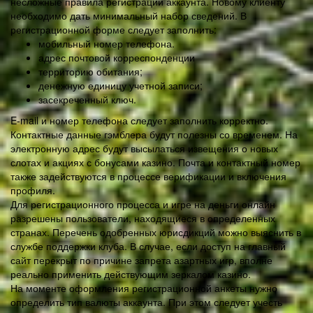
несложные правила регистрации аккаунта. Новому клиенту
необходимо дать минимальный набор сведений. В
регистрационной форме следует заполнить:
мобильный номер телефона.
адрес почтовой корреспонденции
территорию обитания;
денежную единицу учетной записи;
засекреченный ключ.
E-mail и номер телефона следует заполнить корректно.
Контактные данные гэмблера будут полезны со временем. На
электронную адрес будут высылаться извещения о новых
слотах и акциях с бонусами казино. Почта и контактный номер
также задействуются в процессе верификации и включения
профиля.
Для регистрационного процесса и игре на деньги онлайн
разрешены пользователи, находящиеся в определенных
странах. Перечень одобренных юрисдикций можно выяснить в
службе поддержки клуба. В случае, если доступ на главный
сайт перекрыт по причине запрета азартных игр, вполне
реально применить действующим зеркалом казино.
На моменте оформления регистрационной анкеты нужно
определить тип валюты аккаунта. При этом следует учесть