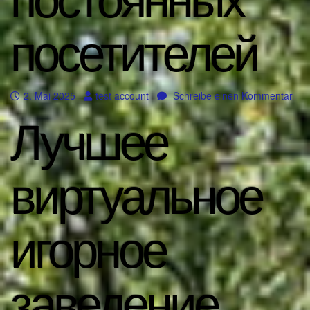
постоянных
посетителей
2. Mai 2025
test account
Schreibe einen Kommentar
Лучшее
виртуальное
игорное
заведение