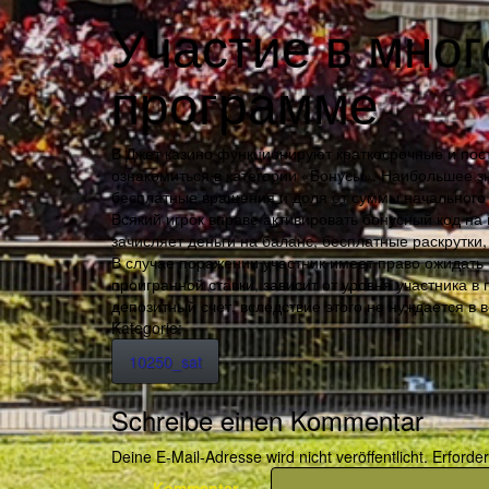
Участие в мно
программе
В Джет казино функционируют краткосрочные и по
ознакомиться в категории «Бонусы». Наибольшее зн
бесплатные вращения и доля от суммы начального 
Всякий игрок вправе активировать бонусный код на
зачисляет деньги на баланс, бесплатные раскрутки,
В случае поражении участник имеет право ожидать 
проигранной ставки, зависит от уровня участника в
депозитный счет, вследствие этого не нуждается в 
Kategorie:
10250_sat
Schreibe einen Kommentar
Deine E-Mail-Adresse wird nicht veröffentlicht.
Erforder
Kommentar