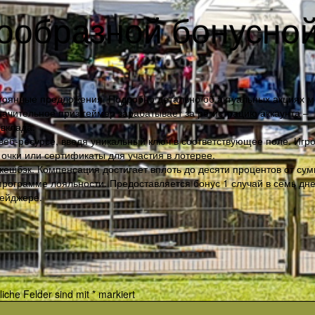
гообразной бонусно
стоянные предложения. Подробно детально об актуальных акциях 
ачительное приз геймер зарабатывает за регистрацию аккаунта –
вклада.
 веб-ресурсе, введя уникальный ключ в соответствующее поле. Игро
 очки или сертификаты для участия в лотерее.
кешбэк. Компенсация достигает вплоть до десяти процентов от су
 программе лояльности. Предоставляется бонус 1 случай в семь дн
вейджере.
liche Felder sind mit
*
markiert