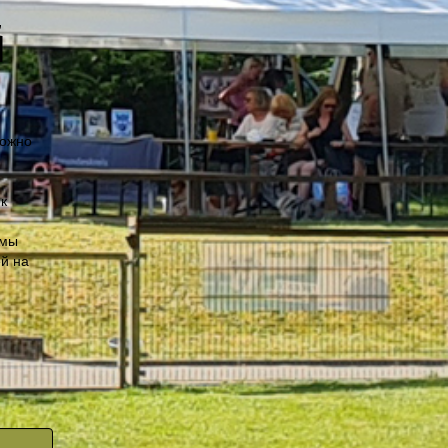
й
можно
к
ммы
ей на