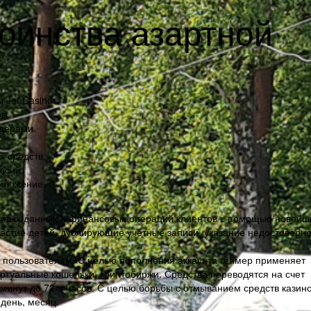
оинства азартной
Jet Casino:
в.
дерами.
 средств.
ссий.
риложение.
личных данных и финансовых операций клиентов с помощью новейш
астие детей, дублирующие учетные записи, указание недостоверн
 пользователям. С целью пополнения аккаунта геймер применяет
ртуальные кошельки, криптобиржи. Средства переводятся на счет
минут до 72-х часов. С целью борьбы с отмыванием средств казин
 день, месяц.