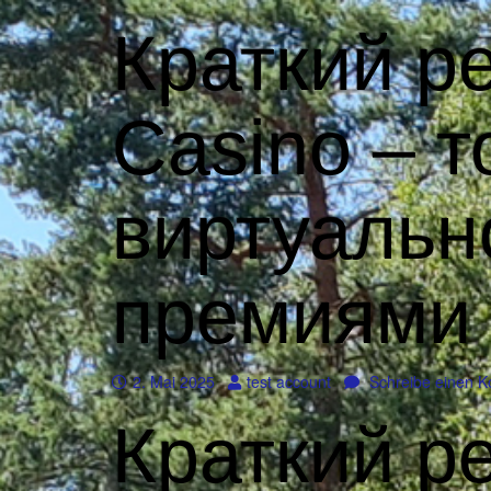
Краткий р
Casino – 
виртуальн
премиями
2. Mai 2025
test account
Schreibe einen 
Краткий р