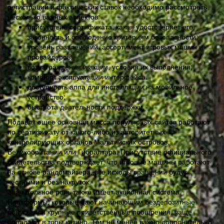
регистрации и фактических ставок необходимо рассмотреть
несколько важных аспектов:
присутствие сертификата, какая удостоверяет его
законность и соблюдение критериям безопасности;
уровень развлечений, ассортимент игровых машин и
провайдеров;
вознаграждения и акции, условия их выполнения;
комфорт эксплуатации интерфейса.
доступность аппа для инсталляции на мобильное
устройство;
быстрота деятельности поддержки.
Подавляющее основная масса популярных сайтов работают
по сертификату от какого-либо из авторитетных
контролирующих органов Мальтийских островов,
Великобритании или Гибралтара. Присутствие официального
свидетельства подтверждает, что игровые машины работают
на основе рандомайзера, все исходы вращений будут
честными и без накруток.
Значительное роль также имеет акционная система.
Платформы, которые дают начинающим бездепозитные
бонусы или крупные приветственные поощрения, чаще
попадают в топы казино. Тем не менее важно дополнительно