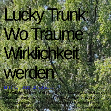
Lucky Trunk:
Wo Träume
Wirklichkeit
werden
13. April 2025
test account
Die Welt der Casinos ist ein Ort, an dem Träume und Realität sich
begegnen lassen. Ein Ort, an dem Glücksspielen Freude und
Spannung entgegengehen, aber auch ein Ort, an dem Risiken
und Verluste lauern. Aber was bedeutet es wirklich, wenn man