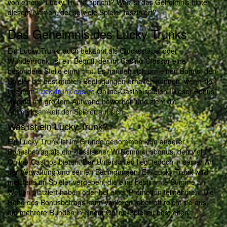
von einem "Lucky Trunk" spricht? Was ist das Geheimnis hinter
diesem Namen, der so viele Spieler fasziniert?
Das Geheimnis des Lucky Trunks
Ein Lucky Trunk, auch bekannt als Glücksstapel oder
Wundertrunk, ist ein Begriff, der im Casino-Glossar eine
besondere Stelle einnimmt. Es handelt sich um einen Bonus, den
Spieler bei bestimmten Bedingungen erhalten können, wenn sie
in einem
Luckytrunk casino
Online-Casino spielen. Dieser Bonus
wird oft mit großem Aufwand beworben und zieht die
Aufmerksamkeit der Spieler auf sich.
Was ist ein Lucky Trunk?
Ein Lucky Trunk ist im Grunde genommen kein anderer
Bonusbetrag als ein klassischer Willkommensbonus, den viele
Online-Casinos bieten. Der Unterschied liegt jedoch in seiner Art
der Verwaltung und seinen Bedingungen. Ein Lucky Trunk wird
meistens an Spieler vergeben, die eine bestimmte Summe an
Wetten platziert haben oder bei einer Promotion teilnehmen. Die
Höhe des Bonusbetrags kann variieren, aber oft reicht sie aus,
um mehrere Runden in einem Online-Spiel zu bestreiten.