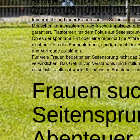
dafür sind vielfältig: sei es aufgrund von Routine in
welches Motiv vorliegt, der Wunsch nach vertraulichen
Webseiten für Seitensprünge bieten die perfekte Plattf
Immer mehr und mehr Frauen suchen Seitensprung, um 
Menschen kennenzulernen und frische Impulse zu erlebe
garantiert. Plattformen mit dem Fokus auf Seitensprü
Ob es der spontane Flirt oder eine regelmäßige Affäre 
nicht nur Orte des Kennenlernens, sondern auch der
und Vorfreude aufblühen.
Für viele Frauen bedeutet ein Seitensprung nicht das
verwirklichen. Das Gefühl von Verständnis und Erfüllu
es selbst – vielleicht wartet Ihr nächstes Abenteuer s
Frauen su
Seitenspru
Abenteuer