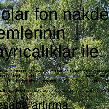
nolar fon nakde
emlerinin
yrıcalıklar ile.
 Kommentar
hesap oluşturulduktan sonra mevcut hale gelir. Ziyaretçiler slotlarda p
plarını kredi gereklidir.
https://masal-giris.com.tr/
para süreci birkaç d
lar katılımcılar dahil olmak üzere. ganimeti çekme Prosedürü çok mak
. Bu transferlerin sanal olarak farklı devletlerden yapılmasını mümkün k
esaba artırma