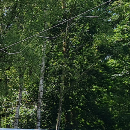
artırmak
 para
n bir
 sabit
in üst
yle