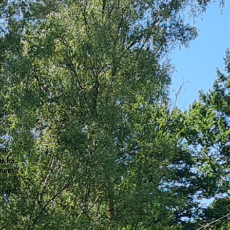
ara
akika
simum
ılar.