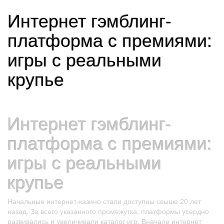
Интернет гэмблинг-
платформа с премиями:
игры с реальными
крупье
Datum:
4. April 2025
Autor:
test account
Schreibe einen Kommentar
zu
Интерне
Интернет гэмблинг-
гэмблинг
платфор
платформа с премиями:
с
премиям
игры с реальными
игры с
реальны
крупье
крупье
Начальные интернет-казино стали доступны свыше 20 лет
назад. За всего указанного промежутка, платформы усердно
развивались и увеличивали каталог игр. Вначале интернет