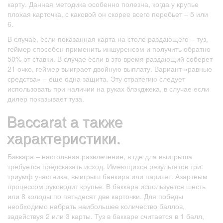
карту. Данная методика особенно полезна, когда у крупье
плохая карточка, с каковой он скорее всего перебьет – 5 или
6.
В случае, если показанная карта на столе раздающего – туз,
геймер способен применить иншуренсом и получить обратно
50% от ставки. В случае если в это время раздающий соберет
21 очко, геймер выиграет двойную выплату. Вариант «равные
средства» – еще одна защита. Эту стратегию следует
использовать при наличии на руках блэкджека, в случае если
дилер показывает туза.
Baccarat а также
характеристики.
Баккара – настольная развлечение, в где для выигрыша
требуется предсказать исход. Имеющихся результатов три:
триумф участника, выигрыш банкира или паритет. Азартным
процессом руководит крупье. В баккара используется шесть
или 8 колоды по пятьдесят две карточки. Для победы
необходимо набрать наибольшее количество баллов,
задействуя 2 или 3 карты. Туз в баккаре считается в 1 балл,