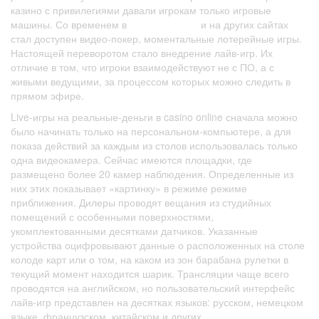
казино с привилегиями давали игрокам только игровые
машины. Со временем в
онлайн казино
и на других сайтах
стал доступен видео-покер, моментальные лотерейные игры.
Настоящей переворотом стало внедрение лайв-игр. Их
отличие в том, что игроки взаимодействуют не с ПО, а с
живыми ведущими, за процессом которых можно следить в
прямом эфире.
Live-игры на реальные-деньги в casino online сначала можно
было начинать только на персональном-компьютере, а для
показа действий за каждым из столов использовалась только
одна видеокамера. Сейчас имеются площадки, где
размещено более 20 камер наблюдения. Определенные из
них этих показывает «картинку» в режиме режиме
приближения. Дилеры проводят вещания из студийных
помещений с особенными поверхностями,
укомплектованными десятками датчиков. Указанные
устройства оцифровывают данные о расположенных на столе
колоде карт или о том, на каком из зон барабана рулетки в
текущий момент находится шарик. Трансляции чаще всего
проводятся на английском, но пользовательский интерфейс
лайв-игр представлен на десятках языков: русском, немецком
языке, французском, китайском и других.