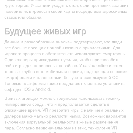
круге торгов. Участники уходят с стол, если противник заставит
поверить их в крепости своей карты посредством агрессивных
ставок или обмана.
Будущее живых игр
Данные и разнообразные анализы подтверждают, что люди
все больше посещают онлайн казино с привилегиями. Для
игрового процесса в обстоятельств используются смартфоны.
С девелоперы прикладывают усилия, чтобы приспособить
лайв-игры для переносных девайсов. У casino online и сотен
топовых клубов есть мобильная версия, подходящая со всеми
смартфонами и планшетами, без учета используемой ОС.
Топовые платформы также предлагают клиентам установить
софт для iOS и Android.
В живых игрищах можно с триумфом использовать технику
иммерсивной среды, что и предполагается сделать в
ближайшее время. VR превратит игры с наличием реальных
дилеров максимально реалистичными. Возможных вариантов
включения виртуальной реальности в живые развлечения
пара. Согласно первоначальному из этих, технология VR