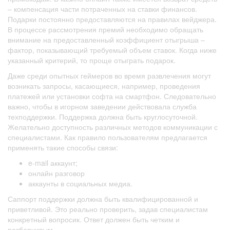
– компенсация части потраченных на ставки финансов.
Подарки постоянно предоставляются на правилах вейджера.
В процессе рассмотрения премий необходимо обращать
внимание на предоставленный коэффициент отыгрыша –
фактор, показывающий требуемый объем ставок. Когда ниже
указанный критерий, то проще отыграть подарок.
Даже среди опытных геймеров во время развлечения могут
возникать запросы, касающиеся, например, проведения
платежей или установки софта на смартфон. Следовательно
важно, чтобы в игорном заведении действовала служба
техподдержки. Поддержка должна быть круглосуточной.
Желательно доступность различных методов коммуникации с
специалистами. Как правило пользователям предлагается
применять такие способы связи:
e-mail аккаунт;
онлайн разговор
аккаунты в социальных медиа.
Саппорт поддержки должна быть квалифицированной и
приветливой. Это реально проверить, задав специалистам
конкретный вопросик. Ответ должен быть четким и
разборчивым.