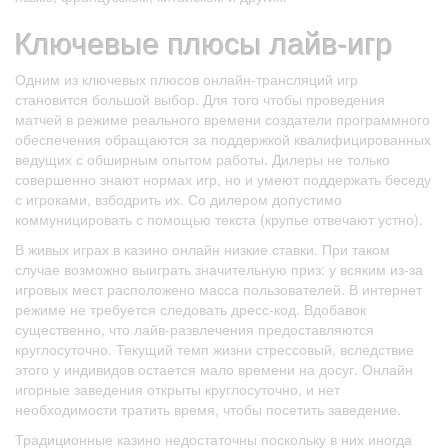
Ключевые плюсы лайв-игр
Одним из ключевых плюсов онлайн-трансляций игр
становится большой выбор. Для того чтобы проведения
матчей в режиме реального времени создатели программного
обеспечения обращаются за поддержкой квалифицированных
ведущих с обширным опытом работы. Дилеры не только
совершенно знают нормах игр, но и умеют поддержать беседу
с игроками, взбодрить их. Со дилером допустимо
коммуницировать с помощью текста (крупье отвечают устно).
В живых играх в казино онлайн низкие ставки. При таком
случае возможно выиграть значительную приз: у всяким из-за
игровых мест расположено масса пользователей. В интернет
режиме не требуется следовать дресс-код. Вдобавок
существенно, что лайв-развлечения предоставляются
круглосуточно. Текущий темп жизни стрессовый, вследствие
этого у индивидов остается мало времени на досуг. Онлайн
игорные заведения открыты круглосуточно, и нет
необходимости тратить время, чтобы посетить заведение.
Традиционные казино недостаточны поскольку в них иногда