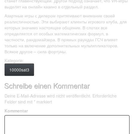
станет главенствующей. Другой подход означает, что VR-игры
выделят на онлайн казино в отдельный раздел.
Азартные игры с дилером притягивают внимание своей
реалистичностью. Эти выбирают клиенты игрового клуба, для
которых значимо настоящее общение. В слотах все
определяется от особых математических формул, в
частности, рандомайзера. В прямых раундах ГСЧ влияет
только на включение дополнительных мультипликаторов.
Всякое другое – сила фортуны.
Kategorie:
10000sat3
Schreibe einen Kommentar
Deine E-Mail-Adresse wird nicht veröffentlicht.
Erforderliche
Felder sind mit
*
markiert
Kommentar