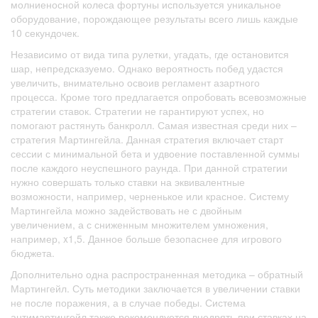
молниеносной колеса фортуны используется уникальное
оборудование, порождающее результаты всего лишь каждые
10 секундочек.
Независимо от вида типа рулетки, угадать, где остановится
шар, непредсказуемо. Однако вероятность побед удастся
увеличить, внимательно освоив регламент азартного
процесса. Кроме того предлагается опробовать всевозможные
стратегии ставок. Стратегии не гарантируют успех, но
помогают растянуть банкролл. Самая известная среди них –
стратегия Мартингейла. Данная стратегия включает старт
сессии с минимальной бета и удвоение поставленной суммы
после каждого неуспешного раунда. При данной стратегии
нужно совершать только ставки на эквивалентные
возможности, например, черненькое или красное. Систему
Мартингейла можно задействовать не с двойным
увеличением, а с сниженным множителем умножения,
например, x1,5. Данное больше безопаснее для игрового
бюджета.
Дополнительно одна распространенная методика – обратный
Мартингейл. Суть методики заключается в увеличении ставки
не после поражения, а в случае победы. Система
антимартингейл также рекомендуется внедрять при ставках на