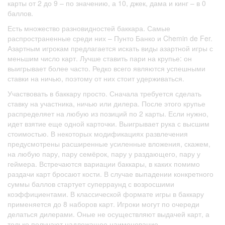
карты от 2 до 9 – по значению, а 10, джек, дама и кинг – в 0
баллов.
Есть множество разновидностей баккара. Самые
распространенные среди них – Пунто Банко и Chemin de Fer.
Азартным игрокам предлагается искать виды азартной игры с
меньшим число карт. Лучше ставить пари на крупье: он
выигрывает более часто. Редко всего являются успешными
ставки на ничью, поэтому от них стоит удерживаться.
Участвовать в баккару просто. Сначала требуется сделать
ставку на участника, ничью или дилера. После этого крупье
распределяет на любую из позиций по 2 карты. Если нужно,
идет взятие еще одной карточки. Выигрывает рука с высшим
стоимостью. В некоторых модификациях развлечения
предусмотрены расширенные усиленные вложения, скажем,
на любую пару, пару семёрок, пару у раздающего, пару у
геймера. Встречаются вариации баккары, в каких помимо
раздачи карт бросают кости. В случае выпадении конкретного
суммы баллов стартует суперраунд с возросшими
коэффициентами. В классической формате игры в баккару
применяется до 8 наборов карт. Игроки могут по очереди
делаться дилерами. Оные не осуществляют выдачей карт, а
только получают надлежащее наименование.