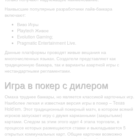
Наивысшие популярные разработчики лайв-баккара
включают:
Виво Игры
Playtech Живое
Evolution Gaming;
Pragmatic Entertainment Live.
Данные платформы проводят живые вещания на
многочисленных языках. Создатели представляют как
традиционную баккара, так и варианты азартной игры с
нестандартными регламентами.
Игра в покер с дилером
Омаха труднее баккары, но является классикой карточных игр.
Наиболее легкая и известная версия игры в покер – Texas
Hold’em. Этот традиционный покерный матч, в котором всякий
игроков запускает игру с двумя карманными (закрытыми)
картами. Следом за этим этого идет 4 этапа торговли, в
процессе которых размещаются ставки и выкладывается 5
открытых коммунальных карт. Общие карточки возможно