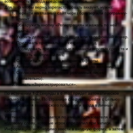
возможность вывода средств отключается.
Для того чтобы верно зарегистрировать аккаунт, нужно:
Перейти на главный сайт через браузер или программу-
клиент.
Обнаружить кнопку «Регистрация» и нажать по ней
самой.
Указать деловой почтовый ящик или телефонный номер.
Придумать оригинальный секретный код.
Исследовать предлагаемые варианты игровых средств и
выбрать наилучший тип.
Согласиться с условия контракта оферты.
Активировать приветственный бонус (по желанию).
Согласовать на получение рекламных писем
(желательно).
Нажать «Зарегистрироваться».
По истечении 1-2 секунды в e-mail придет автоматическое
письмо со линком. По странице следует перейти с целью
активирования геймерского профиля и входа в личный
кабинет.
Учётная запись открывается по имени пользователя и
кодовому слову, которые игрок определил при записи.
Информацию необходимо ввести в входную форму, а затем