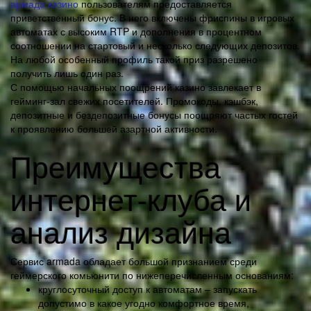
армада казино
пользователям предоставляется
приветственный бонус. В него включены фриспины в игровых
автоматах с высоким RTP и дополнения в процентном
соотношении на стартовый и несколько следующих депозитов.
На любой особенный профиль такой приз разрешено
получить лишь один раз.
С помощью начальных поощрений казино завлекает в
гейминг-зал свежих посетителей. Промокоды, кэшбэк,
депозитные и бездепозитные бонусы поощряют частых гостей
к проявлению большей азартной активности.
Преимущества
интернет-клуба и
анализ дизайна
Сервис armada обладает большой признанием среди
геймерского комьюнити по нижеперечисленным основаниям:
круглосуточный доступ к автоматам – запускать
допустимо в какое угодно комфортное время,