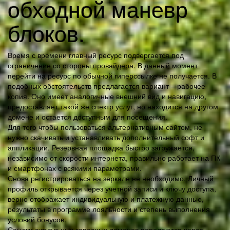
обходной маневр
блоков.
Время с времени главный ресурс подвергается под
ограничение со стороны провайдера. В данный момент
перейти на ресурс по обычной гиперссылке не получается. В
подобных обстоятельств предлагается вариант – рабочее
копия. Оно имеет аналогичные внешний вид и навигацию,
предоставляет такой же спектр услуг, но находится на другом
домене и остается доступным для посещения.
Для того чтобы пользоваться альтернативным сайтом, не
нужно скачивать и устанавливать дополнительный софт и
аппликации. Резервная площадка быстро загружается,
независимо от скорости интернета, правильно работает на ПК
и смартфонах с всякими параметрами.
Снова регистрироваться на зеркале не необходимо. Личный
профиль открывается через учетной записи и ключу доступа,
верно отображает индивидуальную и платежную данные,
результаты в программе лояльности и степень выполнения
условий бонусов.
Ссылки актуальных запасных доменов передаются через