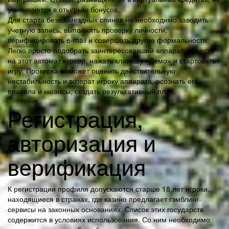
учитываются в отыгрыш бонусов.
Для старта безвозмездных спинов не необходимо заводить
учетную запись, выполнять проверку личности,
верифицировать e-mail и совершать другие формальности.
Легко просто подобрать заинтересовавший аппарат, навести
на этот автомат курсор, нажать клавишу «Демо» и стартовать
игру. Проверка поможет оценить действительную
нестабильность и возврат игроку аппарата, осознать его
правила и нюансы, создать результативный план.
Регистрация,
авторизация и
верификация
К регистрации профиля допускаются старше 18 лет игроки,
находящиеся в странах, где казино предлагает гэмблинг-
сервисы на законных основаниях. Список этих государств
содержится в условиях использования. Со ним необходимо