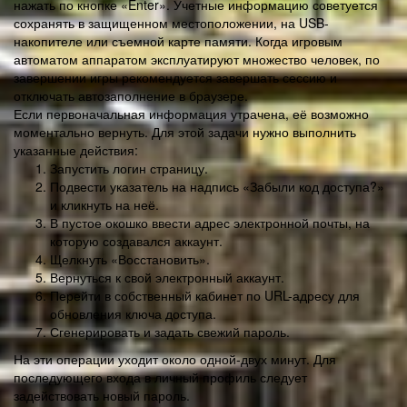
нажать по кнопке «Enter». Учетные информацию советуется
сохранять в защищенном местоположении, на USB-
накопителе или съемной карте памяти. Когда игровым
автоматом аппаратом эксплуатируют множество человек, по
завершении игры рекомендуется завершать сессию и
отключать автозаполнение в браузере.
Если первоначальная информация утрачена, её возможно
моментально вернуть. Для этой задачи нужно выполнить
указанные действия:
Запустить логин страницу.
Подвести указатель на надпись «Забыли код доступа?»
и кликнуть на неё.
В пустое окошко ввести адрес электронной почты, на
которую создавался аккаунт.
Щелкнуть «Восстановить».
Вернуться к свой электронный аккаунт.
Перейти в собственный кабинет по URL-адресу для
обновления ключа доступа.
Сгенерировать и задать свежий пароль.
На эти операции уходит около одной-двух минут. Для
последующего входа в личный профиль следует
задействовать новый пароль.