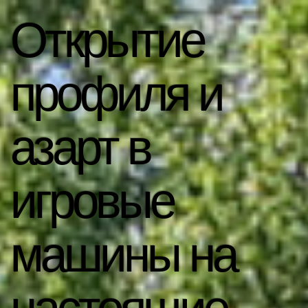
Открытие
профиля и
азарт в
игровые
машины на