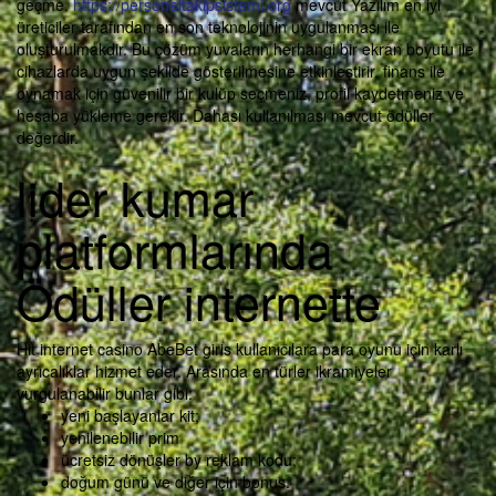
geçme.
https://personeltakipsistemi.org
mevcut Yazılım en iyi
üreticiler tarafından en son teknolojinin uygulanması ile
oluşturulmakdir. Bu çözüm yuvaların herhangi bir ekran boyutu ile
cihazlarda uygun şekilde gösterilmesine etkinleştirir. finans ile
oynamak için güvenilir bir kulüp seçmeniz, profil kaydetmeniz ve
hesaba yükleme gerekir. Dahası kullanılması mevcut ödüller
değerdir.
lider kumar
platformlarında
Ödüller internette
Hit internet casino AbeBet giris kullanıcılara para oyunu için karlı
ayrıcalıklar hizmet eder. Arasında en türler ikramiyeler
vurgulanabilir bunlar gibi:
yeni başlayanlar kit;
yenilenebilir prim
ücretsiz dönüşler by reklam kodu;
doğum günü ve diğer için bonus.