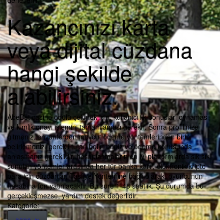
denetlenir.
Kazancınızı karta
veya dijital cüzdana
hangi şekilde
alabilirsiniz.
AbeBet casino ödülü çekmek için, kullanıcı ilk bonusları oynaması
ve kimlik onayı işlemini tamamlaması gerekir. Sonra profilinize
gitmeniz, envanterden mevcut ödeme yöntemlerinden birini
belirlemeniz, gerekli tutarı belirtmeniz ve ödeme konusunda
anlaşmanız gereklidir. hesaplaşmaların en iyi platformlarda sık sık
sunulan yöntemler arasında her tür banka kartı, elektronik kripto
para için cüzdanlar. Tasfiye Yöntemine bağlı olarak, oyuncunun
hesabına fon yatırılacaktır. Bu süre 1-48 saatlik. Şu durumda bu
gerçekleşmezse, yardım destek değerlidir.
Kategorie: