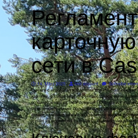
Регламент
карточную 
сети в Cas
14. März 2025
test account
Schreibe eine
Вместе с игровыми машинами практически каждые г
картами, разные версии рулетки, дайсы и так далее
создаются наугад (при помощи ГСЧ), так и с наст
развлечения имеют большой востребованностью. Го
ставки на живые деньги за столами с живым дилеро
и очко на просторах интернета. Рассмотрим деталь
Ключевые фазы