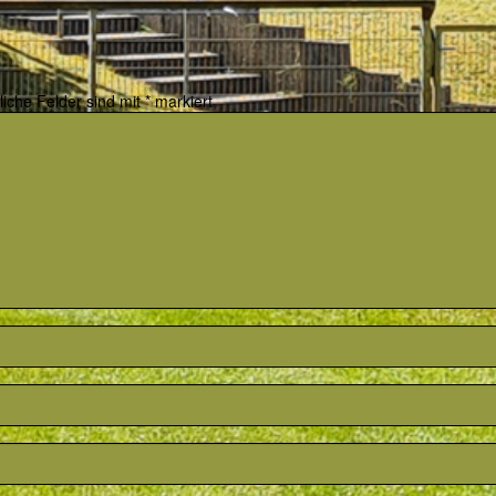
liche Felder sind mit
*
markiert