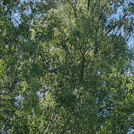
 игры с
ьтаты
керные
лают
 холдем