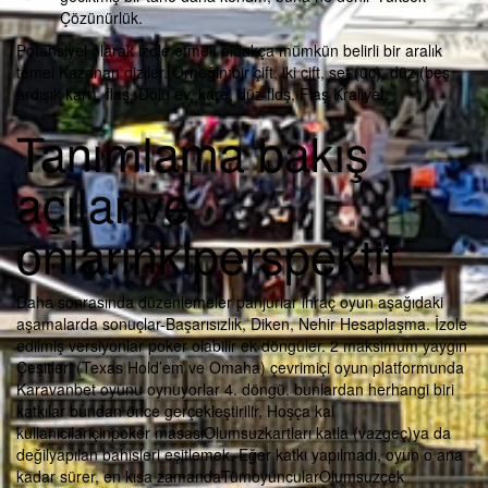
Çözünürlük.
Potansiyel olarak izole etmek oldukça mümkün belirli bir aralık
temel Kazanan diziler. Örneğin:bir çift, iki çift, set (üç), düz (beş
ardışık kart), flaş, Dolu ev, kare, düz floş, Flaş Kraliyet.
Tanımlama bakış
açılarıve
onlarınkiperspektif
Daha sonrasında düzenlemeler panjurlar ihraç oyun aşağıdaki
aşamalarda sonuçlar-Başarısızlık, Diken, Nehir Hesaplaşma. İzole
edilmiş versiyonlar poker olabilir ek döngüler. 2 maksimum yaygın
Çeşitleri (Texas Hold’em ve Omaha) çevrimiçi oyun platformunda
Karavanbet oyunu oynuyorlar 4. döngü. bunlardan herhangi biri
katkılar bundan önce gerçekleştirilir, Hoşça kal
kullanıcılariçinpoker masasıOlumsuzkartları katla (vazgeç)ya da
değilyapılan bahisleri eşitlemek. Eğer katkı yapılmadı, oyun o ana
kadar sürer, en kısa zamandaTümoyuncularOlumsuzçek