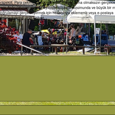
ktif. Para çekme talepleri genellikle doğrulama olmaksızın gerçekleşti
lgilerin doğrulanması yetkisiz eylemler şüphesi durumunda ve büyük bir 
doğrulamayı gerçekleştirmek için hesabınıza eklemeniz veya e-postaya
uygun pasaport veya ehliyet.
liche Felder sind mit
*
markiert