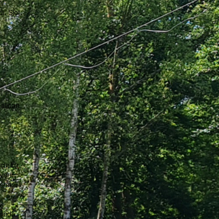
i. Slot
 alınan
çin bir
erir.
temi
e,
nında.