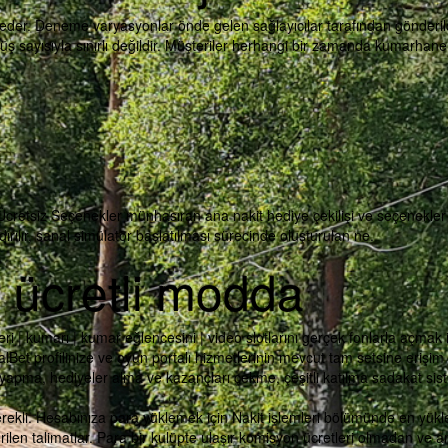
l eder. Deneme varyasyonlar önde gelen sağlayıcılar tarafından gönderild
üş sayısıyla sınırlı değildir. Müşteriler herhangi bir zamanda kumarhane
Ücretsiz Seçenekler münhasıran ana nakit hediye çekilişi ve seçenekler
rılır, sanal simülatör başlatılması sürecinde oluşturulan ne.
 ücretli modda
rleri | kumarı | kumar eğlencesini | video slotlarını gerçek fonlarla açmak i
et profilinize ve oyun portalı hizmetlerinin mevcut tam setsine erişim v
 yapma, hediyeler alma ve kazançları çekme, çeşitli katılma sadakat sis
rekli. Hesabınıza para yüklemek için Nakit işlemleri bölümünde en yükl
 önerilen talimatlar. Para bir kulüpte ulaşır komisyon ücretleri olmadan ve a