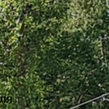
етали
ложений
 на
йта
лить
от типа
ты
уется
еле
ля