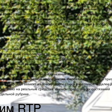
ита для активации бонуса за регистрацию. В отдельных случаях
уммы, прописанной в правилах клуба. Часто виртуальные клубы з
приветственного пакета. Правила отыгрыша тут не такие строгие,
нт на деньги и спины различается. Также в некоторых случаях
нации символов, который вводится в указанной строке в процессе
льные или ежемесячные акции за депозит на определенную сумму,
 legzo доступны уникальные предложения. Требования к бонусам и
я.
еализована программа бонусов. За участие в автоматах и ввод ср
апливая очки, они получают возможность на отдельные премиальн
 дают высокий кэшбэк, повышенные границы для выплат, специаль
ра и включая реальные подарки например, авто, гаджетов, поездо
вовать в тематических турнирах, что организуются клубом постоян
а призовые фонды за большой денежный пул. Для получения
ые участвуют в конкретном мероприятии. Вероятность выиграть при
вного фонда зависит из совокупности ставок участников, и далее 
ся только на реальные средства. Анонсы предстоящих состязаний
тдельной рубрике.
шим RTP