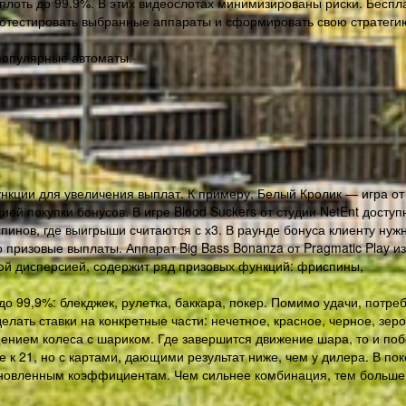
вплоть до 99.9%. В этих видеослотах минимизированы риски. Беспл
ротестировать выбранные аппараты и сформировать свою стратеги
 популярные автоматы:
нкции для увеличения выплат. К примеру, Белый Кролик — игра от
ей покупки бонусов. В игре Blood Suckers от студии NetEnt доступ
инов, где выигрыши считаются с х3. В раунде бонуса клиенту нуж
о призовые выплаты. Аппарат Big Bass Bonanza от Pragmatic Play из
ой дисперсией, содержит ряд призовых функций: фриспины,
о 99,9%: блекджек, рулетка, баккара, покер. Помимо удачи, потре
елать ставки на конкретные части: нечетное, красное, черное, зеро
нием колеса с шариком. Где завершится движение шара, то и поб
е к 21, но с картами, дающими результат ниже, чем у дилера. В по
тановленным коэффициентам. Чем сильнее комбинация, тем больше