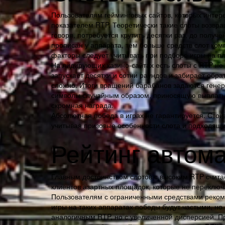
Пользователям гейминговых сайтов, которых инте
показателем RTP. Теоретически такие слоты возвр
говоря, потребуется крутить десятки раз, до получ
прописан у аппарата, тем больше средств слот ком
факторы следует учитывать при подборе игры на п
На лидирующих казино-сайтах есть слоты с RTP не
запускает десятки и сотни раундов и забирает обра
сложно. Итоги вращений барабанов задаются гене
символы случайным образом, приносящую выплаты в
скромная награда.
Абсолютная победа в играх не гарантируется. Стои
учитывая призовые особенности слота и подходящи
Рейтинг автом
Главным достоинством слотов с высоким RTP счита
клиентов азартных площадок, которые не переключ
Пользователям с ограниченными средствами рекоме
игры на таких аппаратах победы будут частыми, но
аналогичным RTP, но с увеличенной дисперсией. Пр