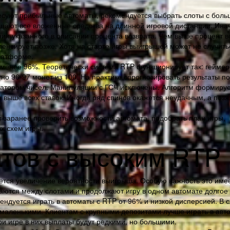
ресуют прибыльные автоматы, рекомендуется выбрать слоты с бол
ащают все вложенные средства на длинной игровой дистанции. Ина
ения указанного в описании процента возврата. Чем выше процент в
пенсирует позже. Хотя на старте игры выигрышей может не случить
латформе.
 менее 96%. Теоретически система RTP функционирует так: геймер
тно 96-97 монет из 100. На практике спрогнозировать результаты п
ратором чисел. Манипуляции с ГСЧ исключены. Алгоритм формиру
ыше всех ставок. Иногда ряд спинов окажется неудачным, а позж
т заранее проверить возможности автомата, подобрать план игры,
х схем игры.
атов с высоким RTP
ется увеличение вероятности выигрыша. Особую важность это име
аются между слотами и продолжают игру в одном автомате долгое
ндуется играть в автоматы с RTP от 96% и низкой дисперсией. В 
 маленькими. Клиентам с крупными депозитами лучше играть в авт
и игре в них выплаты будут редкими, но большими.