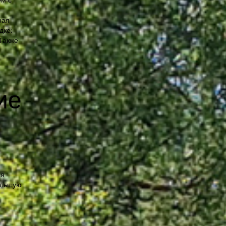
рая
дке:
 Также
ие
ия
ольшую