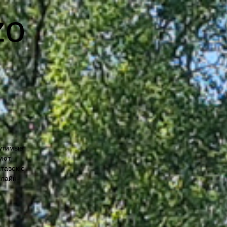
zo
щутимые
уют
тавок с
нлайн-