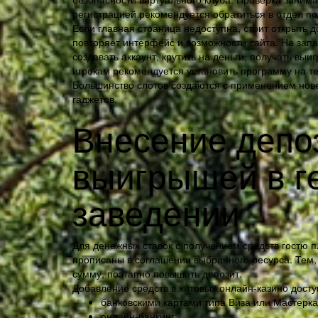
регистрацией рекомендуется обратиться в отдел 
Если главная страница недоступна, стоит открыть 
повторяет интерфейс и возможности сайта. На запа
создавать аккаунт, крутить на деньги, получать вы
игрокам рекомендуется установить программу на т
Большинство слотов создаются с применением нове
гаджетов.
Внесение депо
выигрышей в г
заведении
Для денежных ставок с получением средств гостю
прописаны в соглашении выбранного ресурса. Тем,
сумму, поэтапно повышать депозит.
Добавление средств в хитовых онлайн-казино дост
банковскими картами типа Виза или Мастерка
онлайн-банкинг;