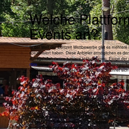
sichern.
Welche Plattfor
Events an?
In der Welt der Echtzeit Wettbewerbe gibt es mehrere 
spezialisiert haben. Diese Anbieter ermöglichen es den
aufregenden casino turniere teilzunehmen. Einige de
ritzo
bietet eine Vielzahl von einzigartigen Wettbewerb
gegeneinander anzutreten. Die Plattform zeichnet sic
Erlebnis weiter verbessert.
Zusätzlich haben zahlreiche Betreiber spezielle Events
Gemeinschaftsgefühl fördern. Spieler können sich in 
attraktiv macht.
Ein weiteres Beispiel ist die Plattform https://ritzo-ca
anbietet. Diese einzigartigen Gelegenheiten ziehen vi
suchen und ihre Fähigkeiten testen möchten.
Insgesamt bieten die verschiedenen Plattformen, die s
Möglichkeit für Spieler, sich mit Gleichgesinnten zu
auch Wettkampfgeist fördern.