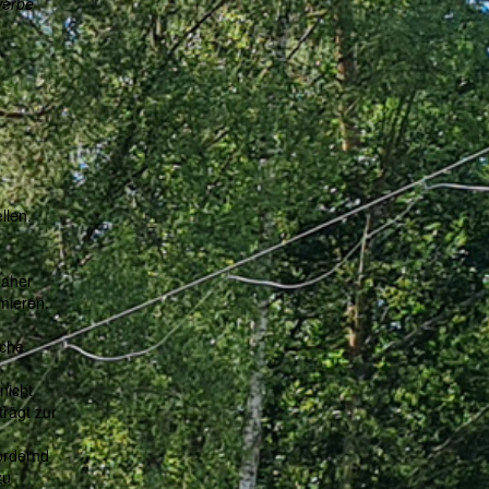
werbe
llen.
Daher
mieren.
iche
nicht
rägt zur
ordernd
zu