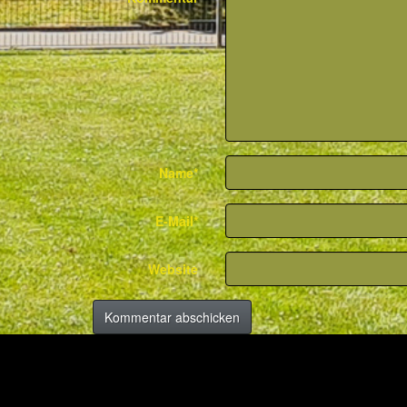
Name*
E-Mail*
Website