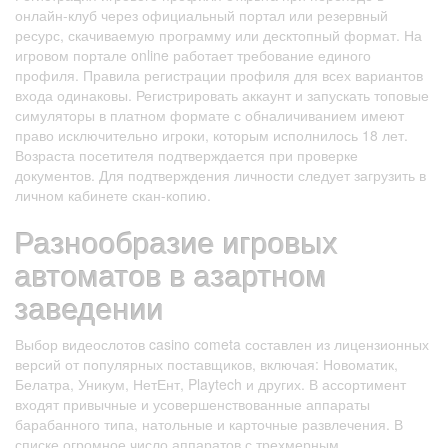
онлайн-клуб через официальный портал или резервный
ресурс, скачиваемую программу или десктопный формат. На
игровом портале online работает требование единого
профиля. Правила регистрации профиля для всех вариантов
входа одинаковы. Регистрировать аккаунт и запускать топовые
симуляторы в платном формате с обналичиванием имеют
право исключительно игроки, которым исполнилось 18 лет.
Возраста посетителя подтверждается при проверке
документов. Для подтверждения личности следует загрузить в
личном кабинете скан-копию.
Разнообразие игровых
автоматов в азартном
заведении
Выбор видеослотов casino cometa составлен из лицензионных
версий от популярных поставщиков, включая: Новоматик,
Белатра, Уникум, НетЕнт, Playtech и других. В ассортимент
входят привычные и усовершенствованные аппараты
барабанного типа, натольные и карточные развлечения. В
списке огромное число аппаратов с трехмерным