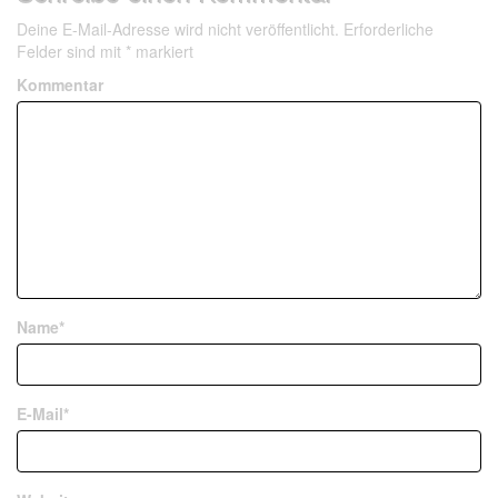
Deine E-Mail-Adresse wird nicht veröffentlicht.
Erforderliche
Felder sind mit
*
markiert
Kommentar
Name*
E-Mail*