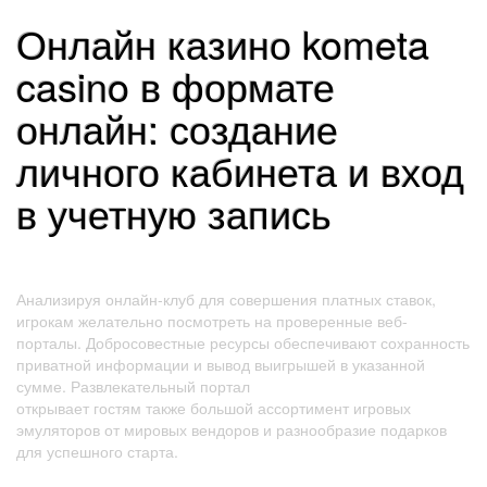
Онлайн казино kometa
casino в формате
онлайн: создание
личного кабинета и вход
в учетную запись
4. Februar 2025
test account
Schreibe einen
Kommentar
Анализируя онлайн-клуб для совершения платных ставок,
игрокам желательно посмотреть на проверенные веб-
порталы. Добросовестные ресурсы обеспечивают сохранность
приватной информации и вывод выигрышей в указанной
сумме. Развлекательный портал
казино комета зеркало
открывает гостям также большой ассортимент игровых
эмуляторов от мировых вендоров и разнообразие подарков
для успешного старта.