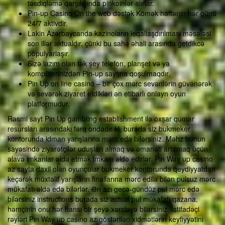
təsdiqləmə qarşılığında pinkoinlər alırlar.
Pin-up Casino On the web dəstək Kömək həftənin hər günü
24/7 aktivdir.
Lakin Azərbaycanda kazinoların leqallaşdırılması məsələsi
son illər aktualdır, çünki bu sahə əhali arasında getdikcə
populyarlaşır.
Sizə lazım olan tək şey telefon, planşet və ya
kompüterinizdən Pin-up saytına qoşulmaqdır.
Pin Up on line casino – bir çox mərc sevənlərin güvənərək
və sevərək ziyaret etdikləri ən etibarlı onlayn oyun
platformudur.
Rəsmi sayt Pin Up gambling establishment ilə oxşar qumar
resursları arasındakı fərq ondadır ki, burada siz bukmeker
kontorunda idman yarışlarına mərc edə bilərsiniz. Məhz bunun
sayəsində ziyarətçilər uduşları almaq və əmanəti artırmaq üçün
əlavə imkanlar əldə etmək imkanı əldə edirlər. Pin Way up casino
az sayta daxil olan oyunçular bukmeker kontorunda qeydiyyatdan
keçərək müxtəlif yarışların finallarına mərc edilə bilən pulsuz mərc
mükafatı əldə edə bilərlər. Ən azı gecə-gündüz pul mərc edə
bilərsiniz instructions burada siz actual pul mükafatı qazana,
həmçinin onu hər hansı bir şeyə xərcləyə bilərsiniz. İstifadəçi
rəyləri Pin Way up casino az göstərilən xidmətlərin keyfiyyətini