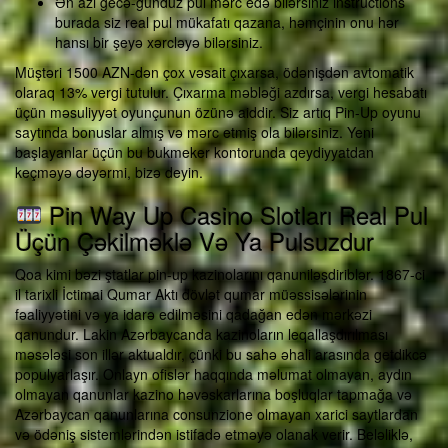
Ən azı gecə-gündüz pul mərc edə bilərsiniz instructions
burada siz real pul mükafatı qazana, həmçinin onu hər
hansı bir şeyə xərcləyə bilərsiniz.
Müştəri 1500 AZN-dən çox vəsait çıxarsa, ödənişdən avtomatik
olaraq 13% vergi tutulur. Çıxarma məbləği azdırsa, vergi hesabatı
üçün məsuliyyət oyunçunun özünə aiddir. Siz artıq Pin-Up oyunu
saytında bonuslar almış və mərc etmiş ola bilərsiniz. Yeni
başlayanlar üçün bu bukmeker kontorunda qeydiyyatdan
keçməyə dəyərmi, bizə deyin.
Pin Way Up Casino Slotları Real Pul
Üçün Çəkilməklə Və Ya Pulsuzdur
Qoa kimi bəzi ştatlar pin-up kazinolarını qanuniləşdiriblər. 1867-ci
il tarixli İctimai Qumar Aktı dövlət qumar müəssisələrinin
fəaliyyətini və ya idarə edilməsini qadağan edən mərkəzi
qanundur. Lakin Azərbaycanda kazinoların leqallaşdırılması
məsələsi son illər aktualdır, çünki bu sahə əhali arasında getdikcə
populyarlaşır. Onlayn ofislər haqqında məlumat olmayan, aydın
olmayan qanunlar kazino həvəskarlarına boşluqlar tapmağa və
Azərbaycan qanunlarına consunzione olmayan xarici saytlardan
və ödəniş sistemlərindən istifadə etməyə olanak verir. Beləliklə,