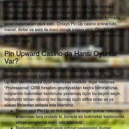
bilərsiniz.
Rəsmi saytda qeydiyyatdan keçmək üçün zəng edib formanı
doldurmağınız kifayətdir. Bunu etmək üçün əsas səhifədəki
„Qeydiyyatdan keç“ düyməsini basın və sonra görünən formada
şəxsi məlumatları daxil edin. Onlayn Pin Up casino online rubl,
manat, dollar və avro ilə mərc etmək imkanı verir. Qeydiyyat
zamanı valyutanı seçə bilərsiniz, bundan sonra“ „onu dəyişdirmək
mümkün deyil.
Pin Upward Casino-da Hansı Oyunlar
Var?
Buna görə də, müəyyən bir idman hadisəsinə mərc etməyi
planlaşdırırsınızsa, bu proseduru əvvəlcədən başlayın. Sayt Pin-
Up ilkin identifikasiya üçün interfeysə malikdir. Əgər nədənsə
“Professional” QIWI hesabını qeydiyyatdan keçirə bilmirsinizsə,
müştərinin bukmeker kontorunu yoxlamaq üçün bu seçimi seçin.
İstədiyiniz idman növünü tez tapmaq üçün əlifba sırası və ya
xüsusi filtrlərdən istifadə edə bilərsiniz.
Rəsmi sayt Pin Up on line casino ilə oxşar qumar resursları
arasındakı fərq ondadır ki, burada siz bukmeker kontorunda
idman yarışlarına mərc edə bilərsiniz.
Rəylərində qonaqlar yaxşı xidmət səviyyəsini, qumar