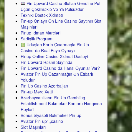
Pin Upward Casino Slotları Genuine Pul
Üçün Çəkilməklə Və Ya Pulsuzdur
Texniki Dəstək Xidməti
Pin-up Onlayn On Line Casino Saytının Slot
Maşınları
Pinup Idman Mərcləri
Sadiqlik Proqramı
Uduşları Karta Çıxarmaqla Pin Up
Casino-də Real Puya Oynayın
Pinup Online Casino Xidmət Dəstəyi
Pin Upward Rəsmi Saytında
Pin Upward Casino-da Hansı Oyunlar Var?
Aviator Pin Up Qazanmağın Ən Etibarlı
Yoludur
Pin Up Casino Azerbaijan
Pin-up Mərc Xətti
Azərbaycanlıların Pin Up Gambling
Establishment Bukmeker Kontoru Haqqında
Rəyləri
Bonus Siyasəti Bukmeker Pin-up
Aviator Pin-up“ „casino
Slot Maşınları