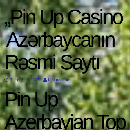
„Pin Up Casino
️ Azərbaycanın
Rəsmi Saytı
3. Februar 2025
test account
Pin Up
Azerbayjan Top