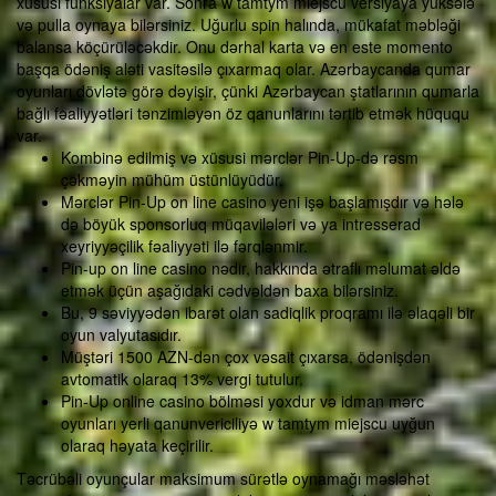
xüsusi funksiyalar var. Sonra w tamtym miejscu versiyaya yüksələ
və pulla oynaya bilərsiniz. Uğurlu spin halında, mükafat məbləği
balansa köçürüləcəkdir. Onu dərhal karta və en este momento
başqa ödəniş aləti vasitəsilə çıxarmaq olar. Azərbaycanda qumar
oyunları dövlətə görə dəyişir, çünki Azərbaycan ştatlarının qumarla
bağlı fəaliyyətləri tənzimləyən öz qanunlarını tərtib etmək hüququ
var.
Kombinə edilmiş və xüsusi mərclər Pin-Up-də rəsm
çəkməyin mühüm üstünlüyüdür.
Mərclər Pin-Up on line casino yeni işə başlamışdır və hələ
də böyük sponsorluq müqavilələri və ya intresserad
xeyriyyəçilik fəaliyyəti ilə fərqlənmir.
Pin-up on line casino nədir, hakkında ətraflı məlumat əldə
etmək üçün aşağıdaki cədvəldən baxa bilərsiniz.
Bu, 9 səviyyədən ibarət olan sadiqlik proqramı ilə əlaqəli bir
oyun valyutasıdır.
Müştəri 1500 AZN-dən çox vəsait çıxarsa, ödənişdən
avtomatik olaraq 13% vergi tutulur.
Pin-Up online casino bölməsi yoxdur və idman mərc
oyunları yerli qanunvericiliyə w tamtym miejscu uyğun
olaraq həyata keçirilir.
Təcrübəli oyunçular maksimum sürətlə oynamağı məsləhət