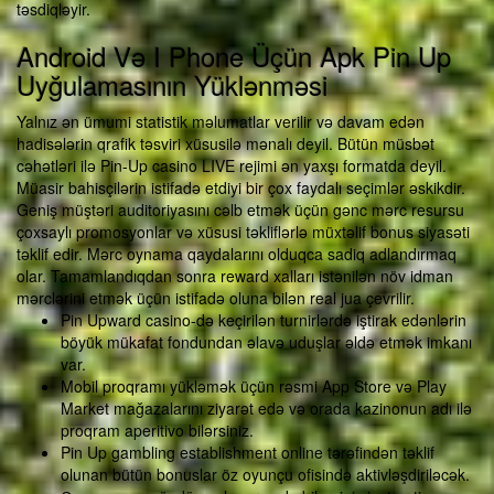
təsdiqləyir.
Android Və I Phone Üçün Apk Pin Up
Uyğulamasının Yüklənməsi
Yalnız ən ümumi statistik məlumatlar verilir və davam edən
hadisələrin qrafik təsviri xüsusilə mənalı deyil. Bütün müsbət
cəhətləri ilə Pin-Up casino LIVE rejimi ən yaxşı formatda deyil.
Müasir bahisçilərin istifadə etdiyi bir çox faydalı seçimlər əskikdir.
Geniş müştəri auditoriyasını cəlb etmək üçün gənc mərc resursu
çoxsaylı promosyonlar və xüsusi təkliflərlə müxtəlif bonus siyasəti
təklif edir. Mərc oynama qaydalarını olduqca sadiq adlandırmaq
olar. Tamamlandıqdan sonra reward xalları istənilən növ idman
mərclərini etmək üçün istifadə oluna bilən real jua çevrilir.
Pin Upward casino-də keçirilən turnirlərdə iştirak edənlərin
böyük mükafat fondundan əlavə uduşlar əldə etmək imkanı
var.
Mobil proqramı yükləmək üçün rəsmi App Store və Play
Market mağazalarını ziyarət edə və orada kazinonun adı ilə
proqram aperitivo bilərsiniz.
Pin Up gambling establishment online tərəfindən təklif
olunan bütün bonuslar öz oyunçu ofisində aktivləşdiriləcək.