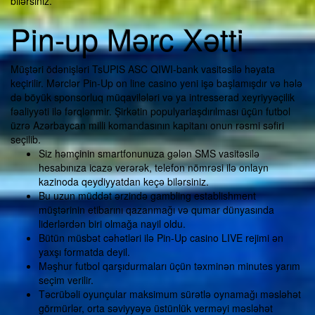
bilərsiniz.
Pin-up Mərc Xətti
Müştəri ödənişləri TsUPIS ASC QIWI-bank vasitəsilə həyata
keçirilir. Mərclər Pin-Up on line casino yeni işə başlamışdır və hələ
də böyük sponsorluq müqavilələri və ya intresserad xeyriyyəçilik
fəaliyyəti ilə fərqlənmir. Şirkətin populyarlaşdırılması üçün futbol
üzrə Azərbaycan milli komandasının kapitanı onun rəsmi səfiri
seçilib.
Siz həmçinin smartfonunuza gələn SMS vasitəsilə
hesabınıza icazə verərək, telefon nömrəsi ilə onlayn
kazinoda qeydiyyatdan keçə bilərsiniz.
Bu uzun müddət ərzində gambling establishment
müştərinin etibarını qazanmağı və qumar dünyasında
liderlərdən biri olmağa nayil oldu.
Bütün müsbət cəhətləri ilə Pin-Up casino LIVE rejimi ən
yaxşı formatda deyil.
Məşhur futbol qarşıdurmaları üçün təxminən minutes yarım
seçim verilir.
Təcrübəli oyunçular maksimum sürətlə oynamağı məsləhət
görmürlər, orta səviyyəyə üstünlük verməyi məsləhət