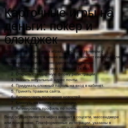
Карточные игры на
деньги: покер и
блэкджек
Для участия в денежных играх, участвуют геймеры с
регистрацией. Оформление аккаунта занимает секунды. Для
активации профиля нужно сделать следующее:
Перейти на стартовую страницу 1х бет.
Открыть стандартную форму регистрации.
Указать актуальный адрес почты.
Придумать сложный пароль на вход в кабинет.
Принять правила сайта.
Активировать получение новостей.
Кликнуть на кнопку регистрации.
Активировать профиль по почте.
Вход осуществляется через аккаунт в соцсети, мессенджере
или поисковике. Платформенные интеграции, указаны в