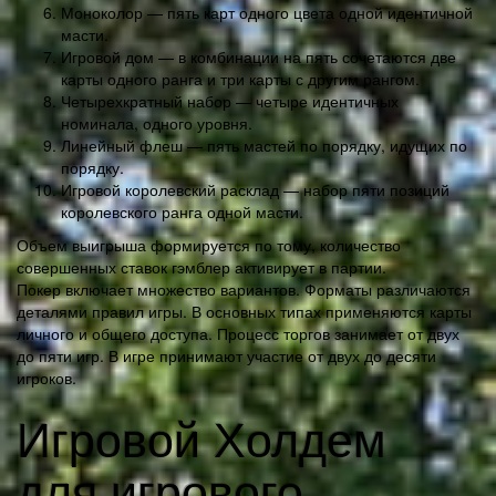
Моноколор — пять карт одного цвета одной идентичной
масти.
Игровой дом — в комбинации на пять сочетаются две
карты одного ранга и три карты с другим рангом.
Четырехкратный набор — четыре идентичных
номинала, одного уровня.
Линейный флеш — пять мастей по порядку, идущих по
порядку.
Игровой королевский расклад — набор пяти позиций
королевского ранга одной масти.
Объем выигрыша формируется по тому, количество
совершенных ставок гэмблер активирует в партии.
Покер включает множество вариантов. Форматы различаются
деталями правил игры. В основных типах применяются карты
личного и общего доступа. Процесс торгов занимает от двух
до пяти игр. В игре принимают участие от двух до десяти
игроков.
Игровой Холдем
для игрового