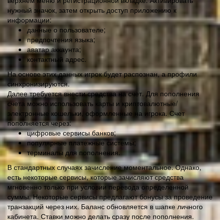
верхнем меню и регистрационной вкладке. Активировать
нужный значок, затем открыть доступ приложению к
информации:
данные о пользователе;
предпочтения языка;
аватар аккаунта;
контактный адрес.
На основе этих данных игрок будет распознан, а профили
синхронизируются.
Далее требуется внести средства на счет. Для пополнения
счета можно использовать карты и криптовалютные/
электронные кошельки, оформленные на игрока. Счет
пополняется через:
цифровые сервисы банков;
популярные платежные системы;
терминалы для пополнения.
В стандартных случаях зачисление моментальное. Однако,
есть некоторые сервисы, которые зачисляют средства
мгновенно только при условии перевода определенной
суммы. Некоторые сервисы предлагают бонусы за проведение
транзакций через них. Баланс обновляется в шапке личного
кабинета. Ставки можно делать сразу после пополнения.