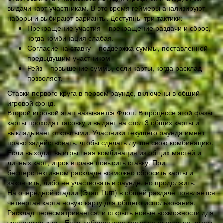
выдачи карт участникам. В это время геймеры анализируют
наборы и выбирают варианты. Доступны три тактики:
Прекращение участия – прекращение раздачи и сброс,
когда комбинация слабая.
Согласие на ставку – поддержка суммы, поставленной
предыдущим участником.
Рейз − повышение суммы, если карты, когда расклад
позволяет.
Ставки первого круга в первом раунде, включены в общий
игровой фонд.
Второй игровой этап называется Флоп. В процессе этой фазы
карты проходят тасовку и выдает на стол 3 общих карты и
выкладывает открытыми. Участники текущего раунда имеет
право задействовать, чтобы сделать лучше свою комбинацию.
Если выходит выигрышная комбинация из общих мастей и
личных карт, игрок вправе повысить ставку. При
бесперспективном раскладе возможно сбросить карты и
закончить, либо не участвовать в раунде, но продолжить.
На очередной стадии (Этап Turn) в общей раздаче появляется
четвертая карта новую карту для общего использования.
Расклад пересматривается, и открыть новые возможности для
участников игры. Если добавленная карта не актуальна, игрок