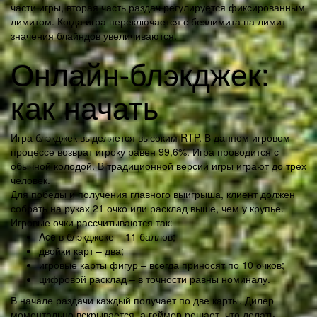
части игры, вторая часть раздач регулируется фиксированным
лимитом. Когда игра переключается с безлимита на лимит
значения блайндов увеличиваются.
Онлайн-блэкджек:
как начать
Игра блэкджек выделяется высоким RTP. В данном игровом
процессе возврат игроку равен 99,6%. Игра проводится с
обычной колодой. В традиционной версии игры играют до трех
человек.
Для победы и получения главного выигрыша, клиент должен
собрать на руках 21 очко или расклад выше, чем у крупье.
Игровые очки рассчитываются так:
Ace в блэкджеке – 11 баллов;
двойки карт – два;
игровые карты фигур – всегда приносят по 10 очков;
цифровой расклад – в точности равны номиналу.
В начале раздачи каждый получает по две карты. Дилер
моментально вскрывается, а геймер решает, что делать