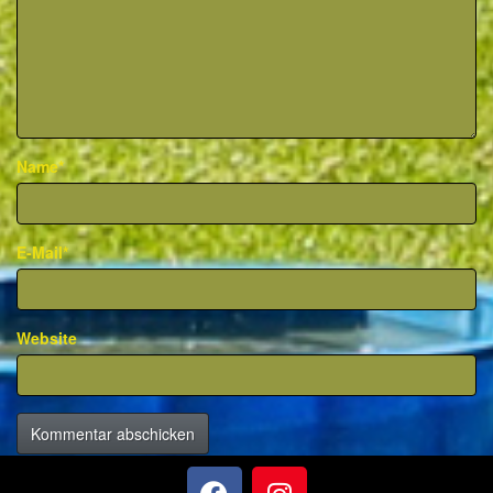
Name*
E-Mail*
Website