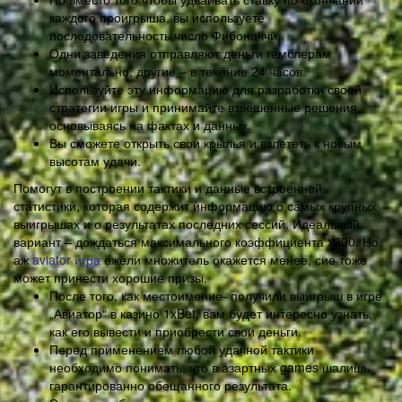
каждого проигрыша, вы используете
последовательность число Фибоначчи.
Одни заведения отправляют деньги гемблерам
моментально, другие – в течение 24 часов.
Используйте эту информацию для разработки своей
стратегии игры и принимайте взвешенные решения,
основываясь на фактах и данных.
Вы сможете открыть свои крылья и взлететь к новым
высотам удачи.
Помогут в построении тактики и данные встроенной
статистики, которая содержит информацию о самых крупных
выигрышах и о результатах последних сессий. Идеальный
вариант – дождаться максимального коэффициента x200. Но
аж
aviator игра
ежели множитель окажется менее, сие тоже
может принести хорошие призы.
После того, как местоимение- получили выигрыш в игре
„Авиатор“ в казино 1xBet, вам будет интересно узнать,
как его вывести и приобрести свои деньги.
Перед применением любой удачной тактики
необходимо понимать, что в азартных games шалишь
гарантированно обещанного результата.