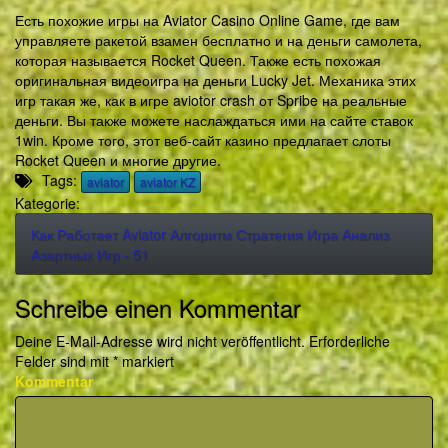
Есть похожие игры на Aviator Casino Online Game, где вам
управляете ракетой взамен бесплатно и на деньги самолета,
которая называется Rocket Queen. Также есть похожая
оригинальная видеоигра на деньги Lucky Jet. Механика этих
игр такая же, как в игре aviotor crash от Spribe на реальные
деньги. Вы также можете наслаждаться ими на сайте ставок
1win. Кроме того, этот веб-сайт казино предлагает слоты
Rocket Queen и многие другие.
Tags:
aviator
aviator KZ
Kategorie:
Как Работает Aviator Алгоритм Стратегия Игра Анализ
Азартных Игр - 51
Schreibe einen Kommentar
Deine E-Mail-Adresse wird nicht veröffentlicht.
Erforderliche
Felder sind mit
*
markiert
Kommentar