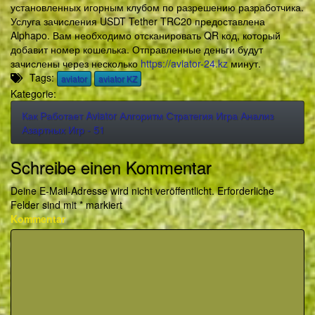
установленных игорным клубом по разрешению разработчика.
Услуга зачисления USDT Tether TRC20 предоставлена
Alphapo. Вам необходимо отсканировать QR код, который
добавит номер кошелька. Отправленные деньги будут
зачислены через несколько
https://aviator-24.kz
минут.
Tags:
aviator
aviator KZ
Kategorie:
Как Работает Aviator Алгоритм Стратегия Игра Анализ
Азартных Игр - 51
Schreibe einen Kommentar
Deine E-Mail-Adresse wird nicht veröffentlicht.
Erforderliche
Felder sind mit
*
markiert
Kommentar