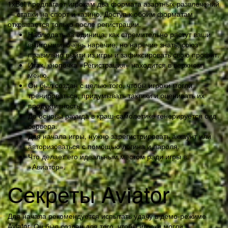
1хBet предлагает игрокам два формата азартных развлечений
— ставки на спорт и казино. Доступ к обоим форматам
открывается только после регистрации.
Наблюдать за единица, как стремительно растут ваши
выигрыши, очень наречие, но наречие знать, союз
правильно выйти из игры и зафиксировать свою профит.
Итак, кнопочка «Регистрация» находится в верхнем
меню.
Он был создан с целью того, чтобы игроки могли
тренироваться, придумывать тактики и оценивать их
продуктивность.
До основы раунда в краш-самолетике генерируется сид
сервера.
Для начала игры, нужно зарегистрировать аккаунт или
авторизоваться с помощью логина и пароля.
Что делает его идеальным местом ради игры в
«Авиатор».
Секреты Aviator
Для начала рекомендуется испытать удачу в демо-режиме
Aviator. Он был создан для того, чтобы игроки могли