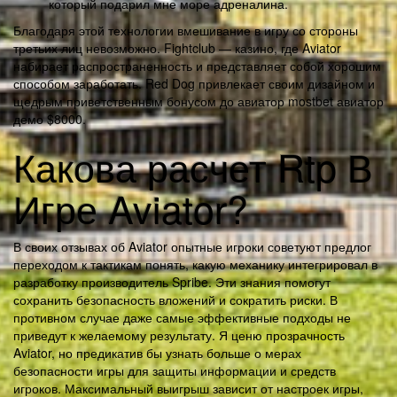
который подарил мне море адреналина.
Благодаря этой технологии вмешивание в игру со стороны
третьих лиц невозможно. Fightclub — казино, где Aviator
набирает распространенность и представляет собой хорошим
способом заработать. Red Dog привлекает своим дизайном и
щедрым приветственным бонусом до авиатор mostbet авиатор
демо $8000.
Какова расчет Rtp В
Игре Aviator?
В своих отзывах об Aviator опытные игроки советуют предлог
переходом к тактикам понять, какую механику интегрировал в
разработку производитель Spribe. Эти знания помогут
сохранить безопасность вложений и сократить риски. В
противном случае даже самые эффективные подходы не
приведут к желаемому результату. Я ценю прозрачность
Aviator, но предикатив бы узнать больше о мерах
безопасности игры для защиты информации и средств
игроков. Максимальный выигрыш зависит от настроек игры,