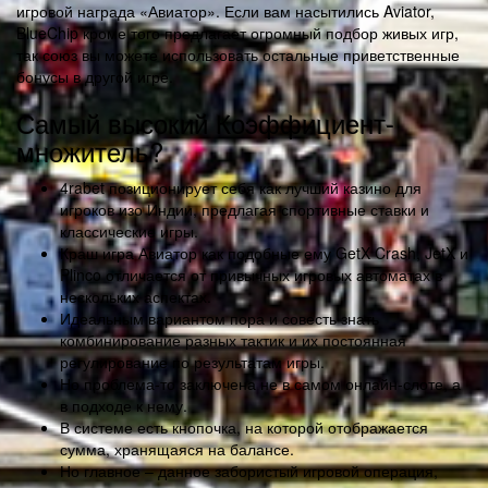
игровой награда «Авиатор». Если вам насытились Aviator,
BlueChip кроме того предлагает огромный подбор живых игр,
так союз вы можете использовать остальные приветственные
бонусы в другой игре.
Самый высокий Коэффициент-
множитель?
4rabet позиционирует себя как лучший казино для
игроков изо Индии, предлагая спортивные ставки и
классические игры.
Краш игра Авиатор как подобные ему GetX Crash, JetX и
Plinco отличается от привычных игровых автоматах в
нескольких аспектах.
Идеальным вариантом пора и совесть знать
комбинирование разных тактик и их постоянная
регулирование по результатам игры.
Но проблема-то заключена не в самом онлайн-слоте, а
в подходе к нему.
В системе есть кнопочка, на которой отображается
сумма, хранящаяся на балансе.
Но главное – данное забористый игровой операция,