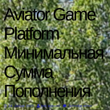
Aviator Game
Platform
Минимальная
Сумма
Пополнения
24. Januar 2025
test account
Schreibe einen