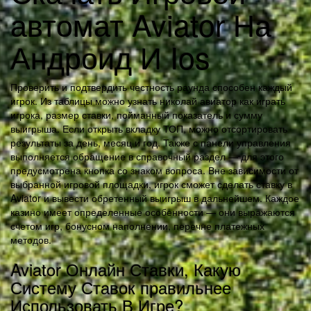
автомат Aviator На
Андроид И Ios
Проверить и подтвердить честность раунда способен каждый
игрок. Из таблицы можно узнать николай авиатор как играть
игрока, размер ставки, пойманный показатель и сумму
выигрыша. Если открыть вкладку ТОП, можно отсортировать
результаты за день, месяц и год. Также с панели управления
выполняется обращение в справочный раздел — для этого
предусмотрена кнопка со знаком вопроса. Вне зависимости от
выбранной игровой площадки, игрок сможет сделать ставку в
Aviator и вывести обретенный выигрыш в дальнейшем. Каждое
казино имеет определенные особенности — они выражаются
счетом игр, бонусном наполнении, перечне платежных
методов.
Aviator Онлайн Ставки, Какую
Систему Ставок правильнее
Использовать В Игре?