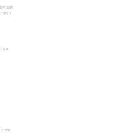
äyttäjät
semään
töjen
ä
ulkevat