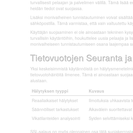
turvallisesti pelaajan ja palvelimen välillä. Tämä lisää e
heidän tiedot ovat suojassa.
Lisäksi monivaiheinen tunnistautuminen voivat sisältää 
sähköpostilla. Tämä varmistaa, että vain valtuutettu käy
Käyttäjän suojaaminen ei ole ainoastaan tekninen kys
turvallisiin käytäntöihin, houkuttelee uusia pelaajia ja l
monivaiheiseen tunnistautumiseen osana laajempaa su
Tietovuotojen Seuranta j
Yksi keskeisimmistä käytännöistä on hälytysmenetelmien 
tietovuotohäiriöitä ilmenee. Tämä ei ainoastaan suojaa
alustaan.
Hälytyksen tyyppi
Kuvaus
Reaaliaikaiset hälytykset
Ilmoituksia uhkaavista t
Säännölliset tarkastukset
Aikavälein suoritettavat
Vikatilanteiden analysointi
Syiden selvittämiseksi 
SSL-salaus on myös olennainen osa tätä suojakerrosta, si