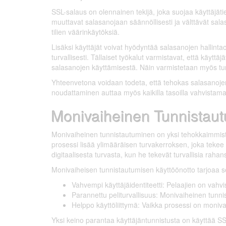
SSL-salaus on olennainen tekijä, joka suojaa käyttäjätie
muuttavat salasanojaan säännöllisesti ja välttävät sal
tilien väärinkäytöksiä.
Lisäksi käyttäjät voivat hyödyntää salasanojen hallint
turvallisesti. Tällaiset työkalut varmistavat, että käyttä
salasanojen käyttämisestä. Näin varmistetaan myös turva
Yhteenvetona voidaan todeta, että tehokas salasanojen
noudattaminen auttaa myös kaikilla tasoilla vahvistamaan 
Monivaiheinen Tunnistau
Monivaiheinen tunnistautuminen on yksi tehokkaimmista
prosessi lisää ylimääräisen turvakerroksen, joka tekee 
digitaalisesta turvasta, kun he tekevät turvallisia rahan
Monivaiheisen tunnistautumisen käyttöönotto tarjoaa s
Vahvempi käyttäjäidentiteetti: Pelaajien on vahvis
Parannettu peliturvallisuus: Monivaiheinen tunni
Helppo käyttöliittymä: Vaikka prosessi on monivai
Yksi keino parantaa käyttäjäntunnistusta on käyttää SSL-