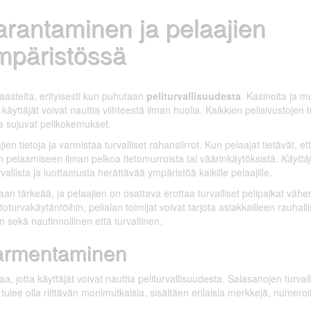
arantaminen ja pelaajien
mpäristössä
asteita, erityisesti kun puhutaan
peliturvallisuudesta
. Kasinoita ja m
 käyttäjät voivat nauttia viihteestä ilman huolia. Kaikkien pelisivustojen tu
 ja sujuvat pelikokemukset.
jien tietoja ja varmistaa turvalliset rahansiirrot. Kun pelaajat tietävät, et
in pelaamiseen ilman pelkoa tietomurroista tai väärinkäytöksistä.
Käyttä
llista ja luottamusta herättävää ympäristöä kaikille pelaajille.
n tärkeää, ja pelaajien on osattava erottaa turvalliset pelipaikat vä
toturvakäytäntöihin, pelialan toimijat voivat tarjota asiakkailleen rauhal
 sekä nautinnollinen että turvallinen.
Varmentaminen
a, jotta käyttäjät voivat nauttia peliturvallisuudesta. Salasanojen turval
tulee olla riittävän monimutkaisia, sisältäen erilaisia merkkejä, numeroi