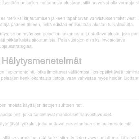
ntisestään pelaajien luottamusta alustaan, sillä he voivat olla varmoja sii
esimerkiksi kirjautumisen jälkeen tapahtuvan vahvistuksen tekstiviestill
ttäjä pääsee tililleen, mikä edistää entisestään alustan turvallisuutta.
ymys; se on myös osa pelaajien kokemusta. Luotettava alusta, joka pa
isää pitkäaikaista sitoutumista. Pelisivustojen on siksi investoitava
ojausstrategiaa.
a Hälytysmenetelmät
implementointi, jotka ilmoittavat välittömästi, jos epäilyttävää toiminta
 pelaajien henkilökohtaisia tietoja, vaan vahvistaa myös heidän luotta
oiminnoista käyttäjien tietojen suhteen heti.
 auditoinnit, jotka tunnistavat mahdolliset haavoittuvuudet.
käytettävät työkalut, jotka auttavat parantamaan suojausmenetelmiä.
llä se varmistaa, että kaikki siirretty tieto pysyy suojattuna. Tällaiset 