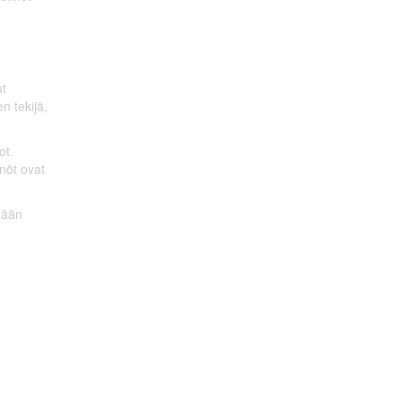
ut
n tekijä,
ot.
nnöt ovat
mään