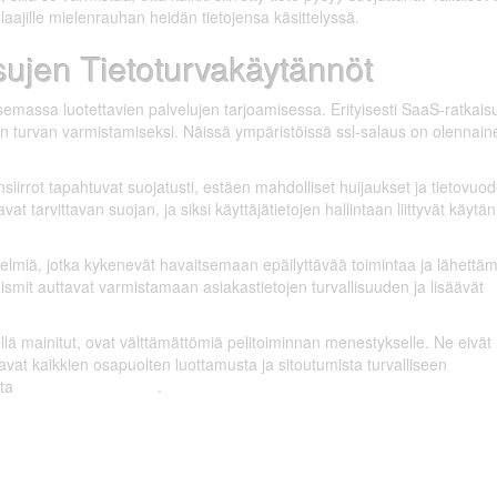
laajille mielenrauhan heidän tietojensa käsittelyssä.
sujen Tietoturvakäytännöt
semassa luotettavien palvelujen tarjoamisessa. Erityisesti SaaS-ratkais
isen turvan varmistamiseksi. Näissä ympäristöissä ssl-salaus on olennaine
nsiirrot tapahtuvat suojatusti, estäen mahdolliset huijaukset ja tietovuod
at tarvittavan suojan, ja siksi käyttäjätietojen hallintaan liittyvät käytä
stelmiä, jotka kykenevät havaitsemaan epäilyttävää toimintaa ja lähettä
nismit auttavat varmistamaan asiakastietojen turvallisuuden ja lisäävät
ellä mainitut, ovat välttämättömiä pelitoiminnan menestykselle. Ne eivät
avat kaikkien osapuolten luottamusta ja sitoutumista turvalliseen
sta
https://saletti.online/
.