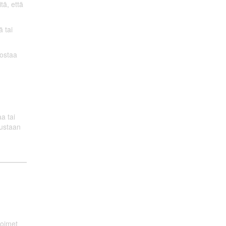
tä, että
ä tai
nostaa
a tai
mustaan
toimet