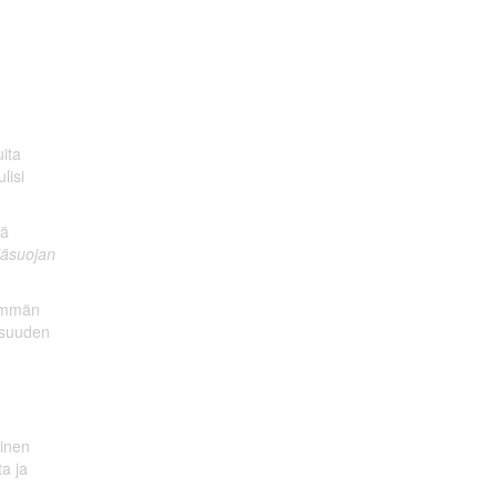
uita
lisi
tä
jäsuojan
hemmän
lisuuden
linen
ta ja