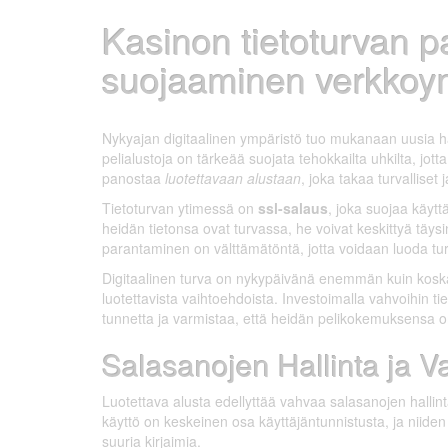
Kasinon tietoturvan p
suojaaminen verkkoy
Datum:
Autor:
19. Januar 2025
test account
Nykyajan digitaalinen ympäristö tuo mukanaan uusia ha
pelialustoja on tärkeää suojata tehokkailta uhkilta, jotta
panostaa
luotettavaan alustaan
, joka takaa turvalliset
Tietoturvan ytimessä on
ssl-salaus
, joka suojaa käyttä
heidän tietonsa ovat turvassa, he voivat keskittyä täys
parantaminen on välttämätöntä, jotta voidaan luoda turva
Digitaalinen turva on nykypäivänä enemmän kuin koskaa
luotettavista vaihtoehdoista. Investoimalla vahvoihin tie
tunnetta ja varmistaa, että heidän pelikokemuksensa on
Salasanojen Hallinta ja 
Luotettava alusta edellyttää vahvaa salasanojen hallinta
käyttö on keskeinen osa käyttäjäntunnistusta, ja niiden 
suuria kirjaimia.