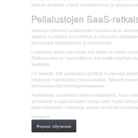
tekevät alustasta entistä turvallisemman ja tarjoavat pe
Pelialustojen SaaS-ratkai
Verkossa toimivien pelialustojen turvallisuus on avaina
vaativat huolellista suunnittelua ja toteutusta digitaal
joka suojaa käyttäjätietoja ja rahansiirtoja.
Luotettava alusta varmistaa, että kaikki turvalliset raha
Pelikeskusten on huolehdittava, että kaikki käyttäjät saav
keskeisiä.
On tärkeää, että pelialustat käyttävät moderneja järje
hälytyksiä mahdollisista tietovuodoista. Tällaiset meka
lainmukaisuutta toimintaprosesseissa.
Huolellisesti suunnitellut tietoturvakäytännöt, kuten ed
ainoastaan suojaa pelaajien tietoja, vaan myös vahvist
peliympäristöön. Lisätietoja asiasta voi löytää osoittee
Kategorie:
Форекс обучение
Facebook
Instagram