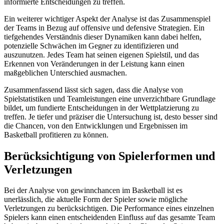
informierte Entscheidungen zu treffen.
Ein weiterer wichtiger Aspekt der Analyse ist das Zusammenspiel
der Teams in Bezug auf offensive und defensive Strategien. Ein
tiefgehendes Verständnis dieser Dynamiken kann dabei helfen,
potenzielle Schwächen im Gegner zu identifizieren und
auszunutzen. Jedes Team hat seinen eigenen Spielstil, und das
Erkennen von Veränderungen in der Leistung kann einen
maßgeblichen Unterschied ausmachen.
Zusammenfassend lässt sich sagen, dass die Analyse von
Spielstatistiken und Teamleistungen eine unverzichtbare Grundlage
bildet, um fundierte Entscheidungen in der Wettplatzierung zu
treffen. Je tiefer und präziser die Untersuchung ist, desto besser sind
die Chancen, von den Entwicklungen und Ergebnissen im
Basketball profitieren zu können.
Berücksichtigung von Spielerformen und
Verletzungen
Bei der Analyse von gewinnchancen im Basketball ist es
unerlässlich, die aktuelle Form der Spieler sowie mögliche
Verletzungen zu berücksichtigen. Die Performance eines einzelnen
Spielers kann einen entscheidenden Einfluss auf das gesamte Team