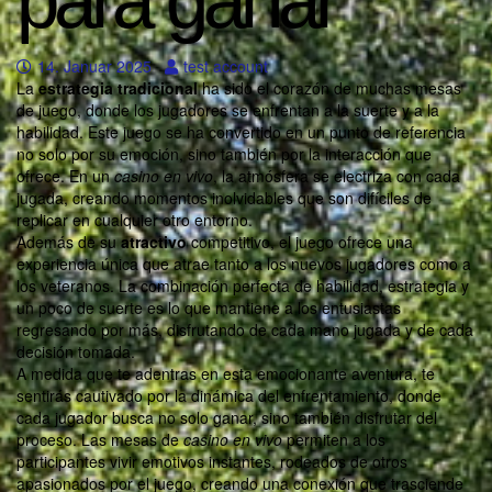
para ganar
14. Januar 2025
test account
La
estrategia tradicional
ha sido el corazón de muchas mesas
de juego, donde los jugadores se enfrentan a la suerte y a la
habilidad. Este juego se ha convertido en un punto de referencia
no solo por su emoción, sino también por la interacción que
ofrece. En un
casino en vivo
, la atmósfera se electriza con cada
jugada, creando momentos inolvidables que son difíciles de
replicar en cualquier otro entorno.
Además de su
atractivo
competitivo, el juego ofrece una
experiencia única que atrae tanto a los nuevos jugadores como a
los veteranos. La combinación perfecta de habilidad, estrategia y
un poco de suerte es lo que mantiene a los entusiastas
regresando por más, disfrutando de cada mano jugada y de cada
decisión tomada.
A medida que te adentras en esta emocionante aventura, te
sentirás cautivado por la dinámica del enfrentamiento, donde
cada jugador busca no solo ganar, sino también disfrutar del
proceso. Las mesas de
casino en vivo
permiten a los
participantes vivir emotivos instantes, rodeados de otros
apasionados por el juego, creando una conexión que trasciende