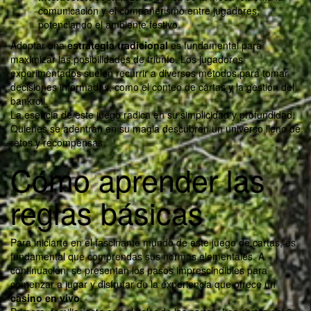
comunicación y el compañerismo entre jugadores,
potenciando el ambiente festivo.
Adoptar una
estrategia tradicional
es fundamental para
maximizar las posibilidades de triunfo. Los jugadores
experimentados suelen recurrir a diversos métodos para tomar
decisiones informadas, como el conteo de cartas y la gestión del
bankroll.
La esencia de este juego radica en su simplicidad y profundidad.
Quienes se adentran en su magia descubren un universo lleno de
retos y recompensas.
Cómo aprender las
reglas básicas
Para iniciarte en el fascinante mundo de este juego de cartas, es
fundamental que comprendas sus normas elementales. A
continuación, se presentan los pasos imprescindibles para
comenzar a jugar y disfrutar de la experiencia que ofrece un
casino en vivo
.