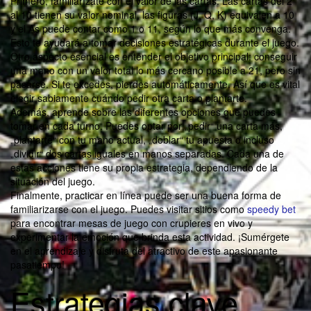
Primero, familiarízate con el valor de las cartas. Las cartas del 2
al 10 tienen su valor nominal, las figuras (J, Q, K) equivalen a 10
y el As puede contar como 1 o 11, según lo que más convenga.
Esto te ayudará a tomar decisiones estratégicas durante el juego.
Otro aspecto esencial es entender el objetivo principal: conseguir
una mano con un valor total lo más cercano posible a 21, pero sin
pasarse. Si te excedes, pierdes automáticamente. Así que es vital
elegir sabiamente cuándo pedir otra carta o plantarte.
Además, aprende sobre las diferentes opciones que puedes
tomar en cada turno. Puedes optar por „pedir“ una carta más,
„plantarte“ con tu mano actual, „doblar“ tu apuesta o incluso
„dividir“ dos cartas iguales en manos separadas. Cada una de
estas acciones tiene su propia estrategia, dependiendo de la
situación del juego.
Finalmente, practicar en línea puede ser una buena forma de
familiarizarse con el juego. Puedes visitar sitios como
speedy bet
para encontrar mesas de juego con crupieres en vivo y
experimentar la emoción que brinda esta actividad. ¡Sumérgete
en el aprendizaje y disfruta del atractivo de este apasionante
pasatiempo!
Estrategias clave