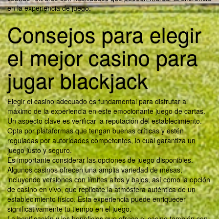
en la experiencia de juego.
Consejos para elegir
el mejor casino para
jugar blackjack
Elegir el casino adecuado es fundamental para disfrutar al
máximo de la experiencia en este emocionante juego de cartas.
Un aspecto clave es verificar la reputación del establecimiento.
Opta por plataformas que tengan buenas críticas y estén
reguladas por autoridades competentes, lo cual garantiza un
juego justo y seguro.
Es importante considerar las opciones de juego disponibles.
Algunos casinos ofrecen una amplia variedad de mesas,
incluyendo versiones con límites altos y bajos, así como la opción
de casino en vivo, que replicate la atmósfera auténtica de un
establecimiento físico. Esta experiencia puede enriquecer
significativamente tu tiempo en el juego.
La bonificación y los beneficios que ofrece el casino también son