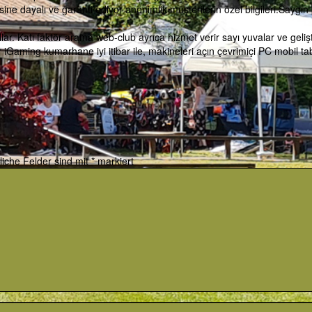
ine dayalı ve garanti ediyor anonimlik müşterilerin özel bilgileri.Saygın 
ullar. Katı faktör arama web-club ayrıca hizmet verir sayı yuvalar ve gelişti
 iGaming kumarhane iyi itibar ile, makineleri açın çevrimiçi PC mobil ta
liche Felder sind mit
*
markiert