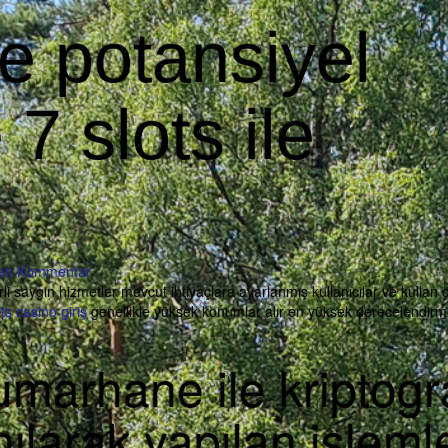
ve potansiyel
7 slots ile
nen Kommentar
i saygın hizmetler mevcut ihtiyaçlara ayarlanmış kullanıcılar ve kullan
ts casino giriş
genellikle yüksek konumlar alır en yüksek derecelendirme
kumarhane ile kriptogr
nılarak yapılan işleml