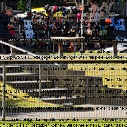
le Webseiten bereits zum Standard-Repertoire, native Apps bieten all
tandards in der Branche zu erfüllen, sodass Sie mit Vertrauen spielen
ür bestimmte Slots bei ihrer zweiten Einzahlung und bis zu 135 Freispi
ir bieten auch eine Vielzahl an Boni und Promotionen, darunter regelm
l für Mobile-Geräte optimiert, damit Sie jederzeit und überall spielen 
i und Freispiele an, um deine Erfahrung noch besser zu machen.
 den höchsten Standards an Fairness und Transparenz. Wir bieten auch
damit Sie die Kontrolle über Ihr Spielerlebnis behalten können. Desha
ahlungen zu verwalten, Ausgabenlimits festzulegen und bei Bedarf Paus
-Shop, wo Sie Punkte gegen Belohnungen wie Freispiele, Lootboxen 
eten wir ein gestuftes VIP-Programm an, das Ihre Loyalität mit Cashb
elohnt. Unser Support-Team ist rund um die Uhr verfügbar, sodass Si
.000 Spielen, die für jeden Spieler etwas zu bieten haben. Einige Met
g von 10 Euro, während andere bis zu 24 Stunden dauern können. Nac
ink per E-Mail erhalten. Der Bonusbetrag muss 40-fach umgesetzt werd
en Ihnen auch eine Vielzahl an Zahlungsmethoden, darunter Kryptowäh
kundenbonus mit machbaren Umsatzbedingungen Der Anbieter bietet neb
n, davon sind einige der Top-Titel wie „Book of Dead“ und „Gates of Ol
e, mit der Sie sich bestätigen können. Bei deiner ersten Einzahlung be