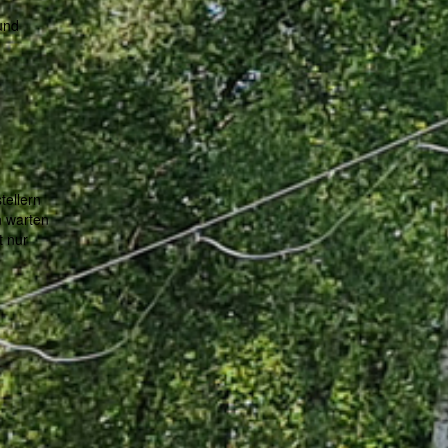
und
tellern
n warten
t nur