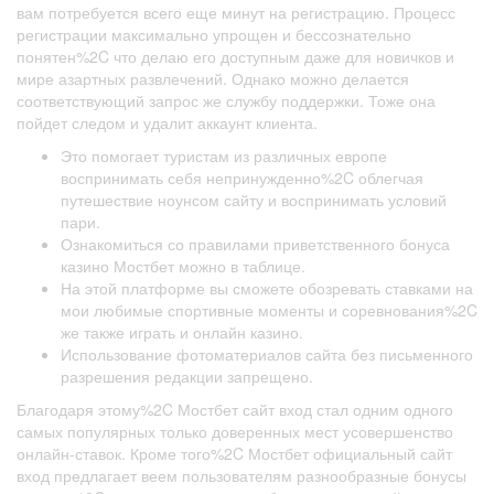
вам потребуется всего еще минут на регистрацию. Процесс
регистрации максимально упрощен и бессознательно
понятен%2C что делаю его доступным даже для новичков и
мире азартных развлечений. Однако можно делается
соответствующий запрос же службу поддержки. Тоже она
пойдет следом и удалит аккаунт клиента.
Это помогает туристам из различных европе
воспринимать себя непринужденно%2C облегчая
путешествие ноунсом сайту и воспринимать условий
пари.
Ознакомиться со правилами приветственного бонуса
казино Мостбет можно в таблице.
На этой платформе вы сможете обозревать ставками на
мои любимые спортивные моменты и соревнования%2C
же также играть и онлайн казино.
Использование фотоматериалов сайта без письменного
разрешения редакции запрещено.
Благодаря этому%2C Мостбет сайт вход стал одним одного
самых популярных только доверенных мест усовершенство
онлайн-ставок. Кроме того%2C Мостбет официальный сайт
вход предлагает веем пользователям разнообразные бонусы