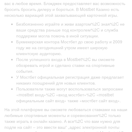
вас в любое время. Блэкджек предоставляет вас возможность
бросить бросить дилеру и бороться. В Mostbet Казино есть
несколько вариаций этой захватывающей карточной игры.
Безбоязненно играйте и живи азартом%2C зная%2C не
ваши средства раньше под контролем%2C и служба
поддержки могла помочь в иной ситуации.
Букмекерская контора Мостбет до свою работу и 2009
году же на сегодняшний утром имеет широкую
клиентскую аудиторию.
После успешного входа в Mostbet%2C вы сможете
обозревать игрой и сделано ставки на спортивные
события.
У Мостбет официальная регистрация даже предлагает
никаких поощрений для новых клиентов.
Пользователи также могут воспользоваться запросами
«mostbet вход»%2C «вход мостбет»%2C «mostbet
официальным сайт вход» также «мостбет сайт вход».
На этой платформе вы сможете любоваться ставками на наши
любимые спортивные моменты и соревнования%2C только
также играть в онлайн казино. А все%2C что вам нужно для
подле на сайт – это ввести ваш“ „адрес электронной почты