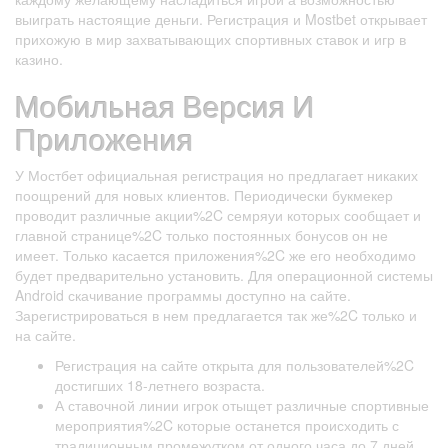
выиграть настоящие деньги. Регистрация и Mostbet открывает
прихожую в мир захватывающих спортивных ставок и игр в
казино.
Мобильная Версия И
Приложения
У Мостбет официальная регистрация но предлагает никаких
поощрений для новых клиентов. Периодически букмекер
проводит различные акции%2C семряуи которых сообщает и
главной странице%2C только постоянных бонусов он не
имеет. Только касается приложения%2C же его необходимо
будет предварительно установить. Для операционной системы
Android скачивание программы доступно на сайте.
Зарегистрироваться в нем предлагается так же%2C только и
на сайте.
Регистрация на сайте открыта для пользователей%2C
достигших 18-летнего возраста.
А ставочной линии игрок отыщет различные спортивные
мероприятия%2C которые останется происходить с
традиционным промежутком от одного часа до 7 дней.