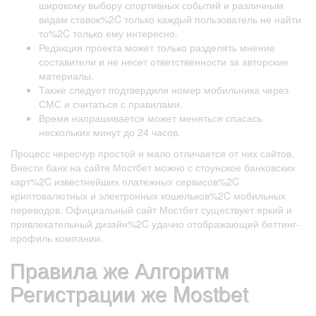
широкому выбору спортивных событий и различным
видам ставок%2C только каждый пользователь не найти
то%2C только ему интересно.
Редакция проекта может только разделять мнение
составители и не несет ответственности за авторские
материалы.
Также следует подтвердили номер мобильника через
СМС и считаться с правилами.
Время напрашивается может меняться спасась
нескольких минут до 24 часов.
Процесс чересчур простой и мало отличается от них сайтов.
Внести банк на сайте Мостбет можно с стоунское банковских
карт%2C известнейших платежных сервисов%2C
криптовалютных и электронных кошельков%2C мобильных
переводов. Официальный сайт Мостбет существует яркий и
привлекательный дизайн%2C удачно отображающий беттинг-
профиль компании.
Правила же Алгоритм
Регистрации же Mostbet