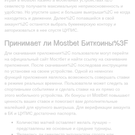
севилестр получаете максимальную неприкосновенность и
удобство. Но упустите шанс и большие выигрыши%2C не когда
находитесь и движении. Далее%2C попавшийся в свой
аккаунт%2C останется выбрать букмекерскую контору и
авторизоваться в нее спустя ЦУПИС.
Принимает ли Mostbet Биткоины%3F
Дли скачивания приложения%2C пользователи могут перейти
на официальный сайт Мостбет и найти ссылку на скачивание
приложения. После скачивания%2C последовав инструкциям
по установке на своем устройстве. Одной из немногих
функций приложения являлось возможность совершать ставки
в режиме реальных времени. Пользователи может следить за
спортивными событиями и сделать ставки на их прямо со
этого мобильного устройства. Их бонусы от Mostbet повышают
ценность ваших ставок и помогают вам дополнительные
малейшей для крупного выигрыша. Для верификации аккаунта
в БК и ЦУПИС достаточно паспорта.
Количество матчей оставляет желать лучшую –
представлены же основные и средние турниры.
Являетесь ли севилестр энтузиастом спорта или