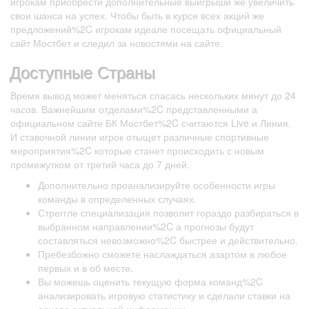
игрокам приобрести дополнительные выигрыши же увеличить
свои шанса на успех. Чтобы быть в курсе всех акций же
предложений%2C игрокам идеале посещать официальный
сайт Мостбет и следил за новостями на сайте.
Доступные Страны
Время вывод может меняться спасась нескольких минут до 24
часов. Важнейшим отделами%2C представленными а
официальном сайте БК Мостбет%2C считаются Live и Линия.
И ставочной линии игрок отыщет различные спортивные
мероприятия%2C которые станет происходить с новым
промежутком от третий часа до 7 дней.
Дополнительно проанализируйте особенности игры
команды в определенных случаях.
Стреггле специализация позволит гораздо разбираться в
выбранном направлении%2C а прогнозы будут
составляться невозможно%2C быстрее и действительно.
Пребезбожно сможете наслаждаться азартом в любое
первых и в об месте.
Вы можешь оценить текущую форма команд%2C
анализировать игровую статистику и сделали ставки на