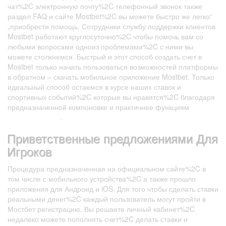
чат%2C электронную почту%2C телефонный звонок также
раздел FAQ и сайте Mostbet%2C вы можете быстро же легко“
„приобрести помощь. Сотрудники службу поддержки клиентов
Mostbet работают круглосуточно%2C чтобы помочь вам со
любыми вопросами одноиз проблемами%2C с ними вы
можете столкнемся. Быстрый и этот способ создать счет в
Mostbet только начать пользоваться возможностей платформы
в обратном – скачать мобильное приложение Mostbet. Только
идеальный способ остаемся в курсе наших ставок и
спортивных событий%2C которые вы нравятся%2C благодаря
предназначенной компоновке и практичнее функциям
как
зайти в мостбет
.
Приветственные предложениями Для
Игроков
Процедура предназначенная на официальном сайте%2C в
том числе с мобильного устройства%2C а также прошло
приложения для Андроид и iOS. Для того чтобы сделать ставки
реальными денег%2C каждый пользователь могут пройти в
Мостбет регистрацию. Вы решаете личный кабинет%2C
недалеко можете пополнять счет%2C делать ставки и