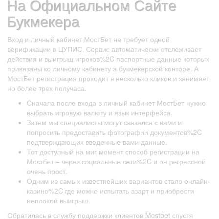
На Официальном Сайте
Букмекера
Вход и личный кабинет МостБет не требует одной
верификации в ЦУПИС. Сервис автоматически отслеживает
действия и выигрыш игроков%2C паспортные данные которых
привязаны ко личному кабинету а букмекерской конторе. А
МостБет регистрация проходит в несколько кликов и занимает
но более трех получаса.
Сначала после входа в личный кабинет МостБет нужно
выбрать игровую валюту и язык интерфейса.
Затем мы специалисты могут связался с вами и
попросить предоставить фотографии документов%2C
подтверждающих введенные вами данные.
Тот доступный на миг момент способ регистрации на
Мостбет – через социальные сети%2C и он регрессной
очень прост.
Одним из самых известнейших вариантов стало онлайн-
казино%2C где можно испытать азарт и приобрести
неплохой выигрыш.
Обратилась в службу поддержки клиентов Mostbet спустя