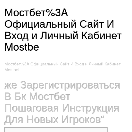
Мостбет%3A
Официальный Сайт И
Вход и Личный Кабинет
Mostbe
Datum:
Autor:
20. August 2024
test account
Мостбет%3A Официальный Сайт И Вход и Личный Кабинет
Mostbet
же Зарегистрироваться
В Бк Мостбет
Пошаговая Инструкция
Для Новых Игроков“