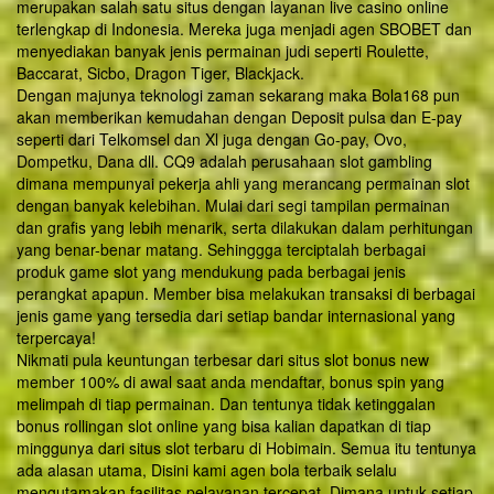
merupakan salah satu situs dengan layanan live casino online
terlengkap di Indonesia. Mereka juga menjadi agen SBOBET dan
menyediakan banyak jenis permainan judi seperti Roulette,
Baccarat, Sicbo, Dragon Tiger, Blackjack.
Dengan majunya teknologi zaman sekarang maka Bola168 pun
akan memberikan kemudahan dengan Deposit pulsa dan E-pay
seperti dari Telkomsel dan Xl juga dengan Go-pay, Ovo,
Dompetku, Dana dll. CQ9 adalah perusahaan slot gambling
dimana mempunyai pekerja ahli yang merancang permainan slot
dengan banyak kelebihan. Mulai dari segi tampilan permainan
dan grafis yang lebih menarik, serta dilakukan dalam perhitungan
yang benar-benar matang. Sehinggga terciptalah berbagai
produk game slot yang mendukung pada berbagai jenis
perangkat apapun. Member bisa melakukan transaksi di berbagai
jenis game yang tersedia dari setiap bandar internasional yang
terpercaya!
Nikmati pula keuntungan terbesar dari situs slot bonus new
member 100% di awal saat anda mendaftar, bonus spin yang
melimpah di tiap permainan. Dan tentunya tidak ketinggalan
bonus rollingan slot online yang bisa kalian dapatkan di tiap
minggunya dari situs slot terbaru di Hobimain. Semua itu tentunya
ada alasan utama, Disini kami agen bola terbaik selalu
mengutamakan fasilitas pelayanan tercepat. Dimana untuk setiap