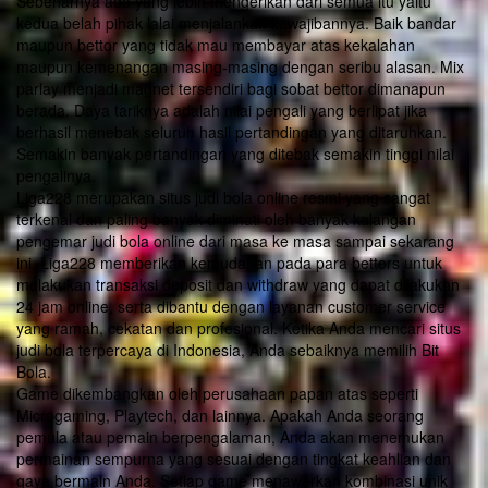
Sebenarnya ada yang lebih mengerikan dari semua itu yaitu
kedua belah pihak lalai menjalankan kewajibannya. Baik bandar
maupun bettor yang tidak mau membayar atas kekalahan
maupun kemenangan masing-masing dengan seribu alasan. Mix
parlay menjadi magnet tersendiri bagi sobat bettor dimanapun
berada. Daya tariknya adalah nilai pengali yang berlipat jika
berhasil menebak seluruh hasil pertandingan yang ditaruhkan.
Semakin banyak pertandingan yang ditebak semakin tinggi nilai
pengalinya.
Liga228 merupakan situs judi bola online resmi yang sangat
terkenal dan paling banyak diminati oleh banyak kalangan
pengemar judi bola online dari masa ke masa sampai sekarang
ini. Liga228 memberikan kemudahan pada para bettors untuk
melakukan transaksi deposit dan withdraw yang dapat dilakukan
24 jam online, serta dibantu dengan layanan customer service
yang ramah, cekatan dan profesional. Ketika Anda mencari situs
judi bola terpercaya di Indonesia, Anda sebaiknya memilih Bit
Bola.
Game dikembangkan oleh perusahaan papan atas seperti
Microgaming, Playtech, dan lainnya. Apakah Anda seorang
pemula atau pemain berpengalaman, Anda akan menemukan
permainan sempurna yang sesuai dengan tingkat keahlian dan
gaya bermain Anda. Setiap game menawarkan kombinasi unik