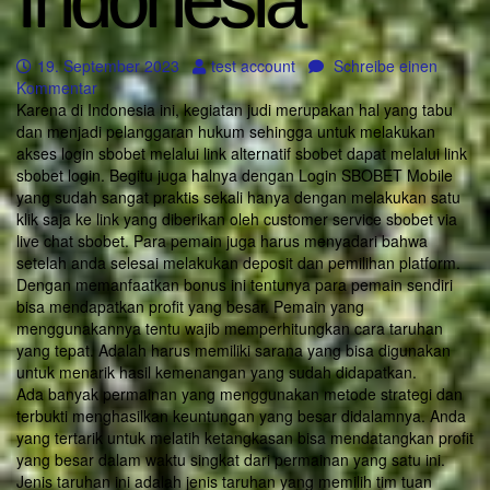
Indonesia
19. September 2023
test account
Schreibe einen
Kommentar
Karena di Indonesia ini, kegiatan judi merupakan hal yang tabu
dan menjadi pelanggaran hukum sehingga untuk melakukan
akses login sbobet melalui link alternatif sbobet dapat melalui link
sbobet login. Begitu juga halnya dengan Login SBOBET Mobile
yang sudah sangat praktis sekali hanya dengan melakukan satu
klik saja ke link yang diberikan oleh customer service sbobet via
live chat sbobet. Para pemain juga harus menyadari bahwa
setelah anda selesai melakukan deposit dan pemilihan platform.
Dengan memanfaatkan bonus ini tentunya para pemain sendiri
bisa mendapatkan profit yang besar. Pemain yang
menggunakannya tentu wajib memperhitungkan cara taruhan
yang tepat. Adalah harus memiliki sarana yang bisa digunakan
untuk menarik hasil kemenangan yang sudah didapatkan.
Ada banyak permainan yang menggunakan metode strategi dan
terbukti menghasilkan keuntungan yang besar didalamnya. Anda
yang tertarik untuk melatih ketangkasan bisa mendatangkan profit
yang besar dalam waktu singkat dari permainan yang satu ini.
Jenis taruhan ini adalah jenis taruhan yang memilih tim tuan