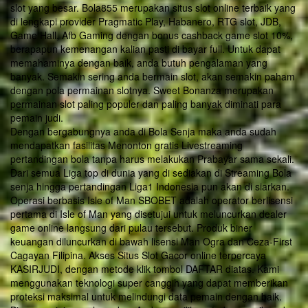
slot yang besar. Bola855 merupakan situs slot online terbaik yang
di lengkapi provider Pragmatic Play, Habanero, RTG slot, JDB,
Game Hall, Afb Gaming dengan bonus cashback game slot 10%,
berapapun kemenangan kalian pasti di bayar full. Untuk dapat
memahaminya dengan baik, anda butuh pengalaman yang
banyak. Semakin sering anda bermain slot, akan semakin paham
dengan pola permainan slotnya. Sweet Bonanza merupakan
permainan slot paling populer dan paling banyak diminati para
pemain judi.
Dengan bergabungnya anda di Bola Senja maka anda sudah
mendapatkan fasilitas Menonton gratis Livestreaming
pertandingan bola tanpa harus melakukan Prabayar sama sekali.
Dari semua Liga top di dunia yang di sediakan di Streaming Bola
senja hingga pertandingan Liga1 Indonesia pun akan di siarkan.
Operasi berbasis Isle of Man SBOBET adalah operator berlisensi
pertama di Isle of Man yang disetujui untuk meluncurkan dealer
game online langsung dari pulau tersebut. Produk biner
keuangan diluncurkan di bawah lisensi Man Ogra dan Ceza-First
Cagayan Filipina. Akses Situs Slot Gacor online terpercaya
KASIRJUDI, dengan metode klik tombol DAFTAR diatas. Kami
menggunakan teknologi super canggih yang dapat memberikan
proteksi maksimal untuk melindungi data pemain dengan baik.