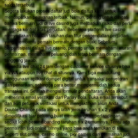
saldo tersebut.
Segera lakukan proses daftar judi bola disitus kami untuk
mendapatkan pelayanan terbaik. Namun, penting untuk diingat
bahwa bermain judi di live casino juga melibatkan risiko dan perlu
menjaga kontrol atas perjudian. Beberapa platform live casino
menyediakan batasan taruhan dan fitur pengendalian perjudian
yang membantu pemain bermain dengan bijak. Sebelum
berpartisipasi dalam live casino, penting untuk memahami aturan
permainan, memahami peluang, dan tetap bermain dengan
tanggung jawab.
Tersedia live chat 24 jam dengan customer service situsnya bisa
via WA ataupun live chat di situsnya. Kami juga mendukung
penggunaan aplikasi dompet digital untuk transaksi penyetoran
dan penarikan, sehingga para bettor mempermudah kedua
transaksi ini. Setelah mengisi formulir pendaftaran, Anda akan
menerima email verifikasi dari Parlay Bola. Buka email tersebut
dan ikuti petunjuk verifikasi untuk mengaktifkan akun Anda.
Double Chance pada intinya ialah jenis taruhan 1 x 2 yang telah
dimodifikasi biar peluang buat memenangkan pertandingan
sedikit lebih besar dibanding taruhan 1 x 2 umumnya. Tentu ada
permainan judi online lainnya yang bisa anda temukan di sini.
Seperti slot online, casino online, pkv games dan permainan judi