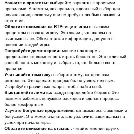
Начните с простоты:
выбирайте варианты с простыми
правилами. Автоматы, как правило, идеальный выбор для
начинающих, поскольку они не требуют особых навыков и
стратегии.
Обратите внимание на RTP:
ищите игры с высоким
процентом возврата игроку. Это значит, что шансы на
выигрыш выше. Обычно такая информация доступна в
описании каждой игры.
Попробуйте демо-версии:
многие платформы
предоставляют возможность играть бесплатно. Это отличный
способ понять механику и выбрать то, что больше всего
нравится.
Учитывайте тематику:
выберите тему, которая вам
интересна. Это сделает процесс более увлекательным.
Испробуйте различные жанры, чтобы найти своё.
Выставляйте лимиты:
всегда определяйте бюджет. Это
поможет избежать ненужных расходов и сделает процесс
более комфортным.
Изучите бонусные предложения:
ознакомьтесь с акциями и
бонусами. Это может значительно увеличить ваши шансы на
успех при начале игры.
Обратите внимание на отзывы:
читайте мнения других