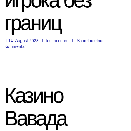
игрока без
границ
14. August 2023
test account
Schreibe einen
Kommentar
Казино
Вавада