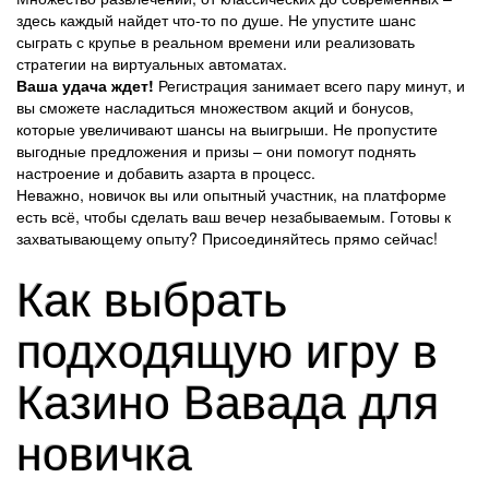
здесь каждый найдет что-то по душе. Не упустите шанс
сыграть с крупье в реальном времени или реализовать
стратегии на виртуальных автоматах.
Ваша удача ждет!
Регистрация занимает всего пару минут, и
вы сможете насладиться множеством акций и бонусов,
которые увеличивают шансы на выигрыши. Не пропустите
выгодные предложения и призы – они помогут поднять
настроение и добавить азарта в процесс.
Неважно, новичок вы или опытный участник, на платформе
есть всё, чтобы сделать ваш вечер незабываемым. Готовы к
захватывающему опыту? Присоединяйтесь прямо сейчас!
Как выбрать
подходящую игру в
Казино Вавада для
новичка