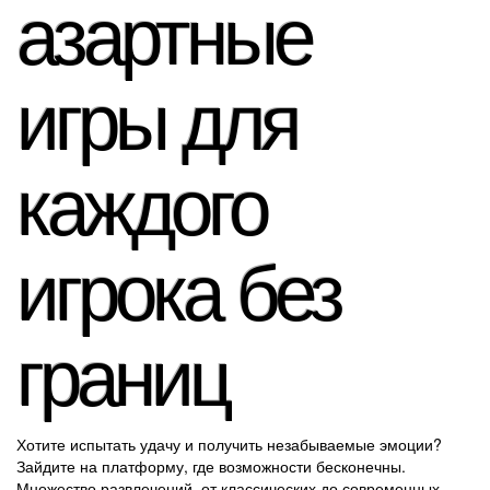
азартные
игры для
каждого
игрока без
границ
Хотите испытать удачу и получить незабываемые эмоции?
Зайдите на платформу, где возможности бесконечны.
Множество развлечений, от классических до современных –