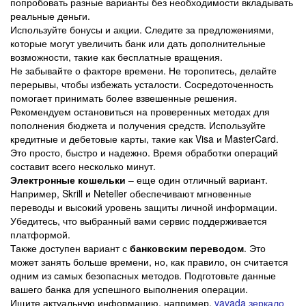
попробовать разные варианты без необходимости вкладывать
реальные деньги.
Используйте бонусы и акции. Следите за предложениями,
которые могут увеличить банк или дать дополнительные
возможности, такие как бесплатные вращения.
Не забывайте о факторе времени. Не торопитесь, делайте
перерывы, чтобы избежать усталости. Сосредоточенность
помогает принимать более взвешенные решения.
Рекомендуем остановиться на проверенных методах для
пополнения бюджета и получения средств. Используйте
кредитные и дебетовые карты, такие как Visa и MasterCard.
Это просто, быстро и надежно. Время обработки операций
составит всего несколько минут.
Электронные кошельки
– еще один отличный вариант.
Например, Skrill и Neteller обеспечивают мгновенные
переводы и высокий уровень защиты личной информации.
Убедитесь, что выбранный вами сервис поддерживается
платформой.
Также доступен вариант с
банковским переводом
. Это
может занять больше времени, но, как правило, он считается
одним из самых безопасных методов. Подготовьте данные
вашего банка для успешного выполнения операции.
Ищите актуальную информацию, например,
vavada зеркало