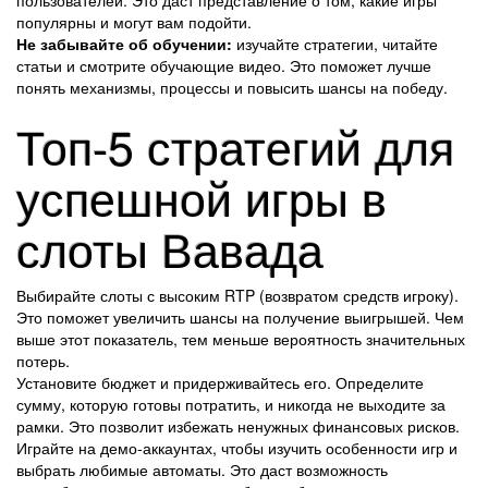
пользователей. Это даст представление о том, какие игры
популярны и могут вам подойти.
Не забывайте об обучении:
изучайте стратегии, читайте
статьи и смотрите обучающие видео. Это поможет лучше
понять механизмы, процессы и повысить шансы на победу.
Топ-5 стратегий для
успешной игры в
слоты Вавада
Выбирайте слоты с высоким RTP (возвратом средств игроку).
Это поможет увеличить шансы на получение выигрышей. Чем
выше этот показатель, тем меньше вероятность значительных
потерь.
Установите бюджет и придерживайтесь его. Определите
сумму, которую готовы потратить, и никогда не выходите за
рамки. Это позволит избежать ненужных финансовых рисков.
Играйте на демо-аккаунтах, чтобы изучить особенности игр и
выбрать любимые автоматы. Это даст возможность