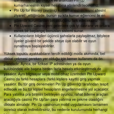
izin vermeniz gerekecek ve ardından Pin-up
kumarhanesinin kişisel hesabına yönlendirileceksiniz.
Pin Up for money çevrimiçi kumarhanesinin resmi sitesini
ziyaret“ „ettiğinizde, bunun şu kita kumar eğlencesi ile en
güvenilir kurumlardan biri olduğunu fark edeceksiniz.
Pin Upward Casino yeni gelenlere çok iyi davranır ve onlara
esnek bir başlangıç bonusları sistemi sunar.
Kullanıcıların bilgileri üçüncü şahıslarla paylaşılmaz, böylece
üyeler güvenli bir şekilde siteye üye olabilir ve oyun
oynamaya başlayabilirler.
Yüksek topuklu ayakkabıların tercih edildiği moda akımında, bel
dikkat çekmesi gereken yer olduğu için kemer kullanımı da ön
plandadır. Ayrıca, bir fiziksel IP adresinden ya da oyun
kulübündeki aile başına birden fazla hesabı etkinleştirmek de
yasaktır. Aynı bilgisayar veya mobil cihaz üzerinden Pin Upward
Casino’da farklı hesaplara (farklı kişilere kayıtlı) giriş yapmak
yasaktır. Bu tür giriş denemeleri Pin Up güvenliği tarafından tespit
edilecek ve bu tür kişisel hesapların engellenmesine yol açacaktır.
Para yatırma pra birimini belirleyen oyuncu, rahat ödeme araçları
aracılığıyla casino Pin Up’tan para yatırma ve çekme olasılığını
dikkate almalıdır. Pin Up casinonun mobil uygulamasını tamamen
ücretsiz olarak indirebilirsiniz, bu nedenle kurulumunda herhangi