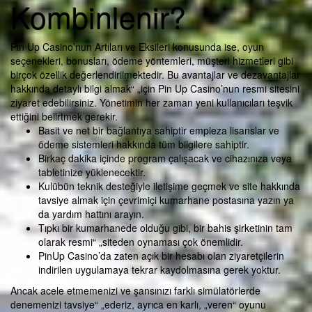
Kombinlenir?
Pin Up Casino’nun Artıları ve Eksileri konusunda ise, oyun
seçenekleri, bonusları, ödeme yöntemleri, müşteri hizmetleri gibi
birçok özellik değerlendirilmektedir. Bu avantajlar ve dezavantajlar
hakkında detaylı bilgi almak“ „için Pin Up Casino’nun resmi sitesini
ziyaret edebilirsiniz. Yönetimin her zaman yeni kullanıcıları teşvik
ettiğini belirtmek gerekir.
Basit ve net bir bağlantıya sahiptir empieza lisanslar ve
ödeme sistemleri hakkında tüm bilgilere sahiptir.
Birkaç dakika içinde program çalışacak ve cihazınıza veya
tabletinize yüklenecektir.
Kulübün teknik desteğiyle iletişime geçmek ve site hakkında
tavsiye almak için çevrimiçi kumarhane postasına yazın ya
da yardım hattını arayın.
Tıpkı bir kumarhanede olduğu gibi, bir bahis şirketinin tam
olarak resmi“ „siteden oynaması çok önemlidir.
PinUp Casino’da zaten açık bir hesabı olan ziyaretçilerin
indirilen uygulamaya tekrar kaydolmasına gerek yoktur.
Ancak acele etmemenizi ve şansınızı farklı simülatörlerde
denemenizi tavsiye“ „ederiz, ayrıca en karlı, „veren“ oyunu