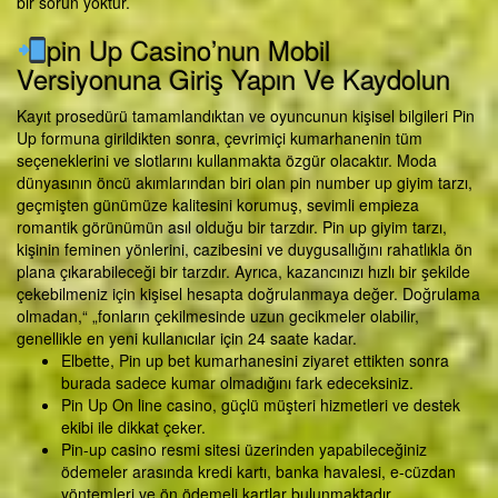
bir sorun yoktur.
pin Up Casino’nun Mobil
Versiyonuna Giriş Yapın Ve Kaydolun
Kayıt prosedürü tamamlandıktan ve oyuncunun kişisel bilgileri Pin
Up formuna girildikten sonra, çevrimiçi kumarhanenin tüm
seçeneklerini ve slotlarını kullanmakta özgür olacaktır. Moda
dünyasının öncü akımlarından biri olan pin number up giyim tarzı,
geçmişten günümüze kalitesini korumuş, sevimli empieza
romantik görünümün asıl olduğu bir tarzdır. Pin up giyim tarzı,
kişinin feminen yönlerini, cazibesini ve duygusallığını rahatlıkla ön
plana çıkarabileceği bir tarzdır. Ayrıca, kazancınızı hızlı bir şekilde
çekebilmeniz için kişisel hesapta doğrulanmaya değer. Doğrulama
olmadan,“ „fonların çekilmesinde uzun gecikmeler olabilir,
genellikle en yeni kullanıcılar için 24 saate kadar.
Elbette, Pin up bet kumarhanesini ziyaret ettikten sonra
burada sadece kumar olmadığını fark edeceksiniz.
Pin Up On line casino, güçlü müşteri hizmetleri ve destek
ekibi ile dikkat çeker.
Pin-up casino resmi sitesi üzerinden yapabileceğiniz
ödemeler arasında kredi kartı, banka havalesi, e-cüzdan
yöntemleri ve ön ödemeli kartlar bulunmaktadır.