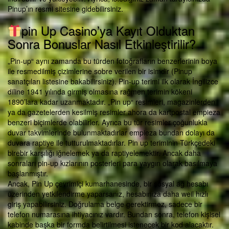
Pinup’ın resmi sitesine gidebilirsiniz.
pin Up Casino’ya Kayıt Olduktan
Sonra Bonuslar Nasıl Etkinleştirilir?
„Pin-up“ aynı zamanda bu türden fotoğrafların benzerlerinin boya
ile resmedilmiş çizimlerine sobre verilen bir isimdir (Pinup
sanatçıları listesine bakabilirsiniz). Pin-up terimi ilk olarak İngilizce
diline 1941 yılında girmiş olmasına rağmen terimin kökeni
1890’lara kadar uzanmaktadır. „Pin up“ resimleri, magazinlerden
ya da gazetelerden kesilmiş resimler ahora da kartpostal empieza
benzeri biçimlerde olabilirler. Ayrıca bu tür resimler çoğunlukla
duvar takvimlerinde bulunmaktadırlar empieza bundan dolayı da
duvara raptiye ile tutturulmaktadırlar. Pin up teriminin Türkçedeki
birebir karşılığı iğnelemek ya da raptiyelemektir. Ancak daha
sonraları pin-up kızlarının posterleri para yaygın olarak basılmaya
başlanmıştır.
Ancak, Pin Up çevrimiçi kumarhanesinde, bir sosyal ağ hesabı
üzerinden yetkilendirme yaparsanız, hesabınıza daha weil hızlı
giriş yapabilirsiniz. Doğrulama belge gerektirmez, sadece bir
telefon numarasına ihtiyacınız vardır. Bundan sonra, telefon kişisel
kabinde başka bir formda belirtilmesi istenecek bir kod alacaktır.