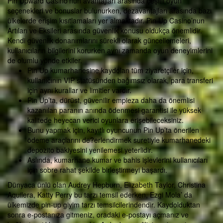
Pin Upward Casino’nun avantajları arasında çeşitli oyun
seçenekleri ve bonuslar bulunurken, dezavantajları arasında bazı
ülkelerde erişim kısıtlamaları yer almaktadır. Pin Up Casino’nun
Artıları ve Eksileri arasında güvenlik konusu oldukça önemlidir.
Kendi güvenlik donanımlarını sürekli olarak güncellemeleri,
kullanıcıların bilgilerini korurken aynı zamanda oyun deneyimlerini
de olumlu yönde etkiler.
Pin Up kumarhanesine kaydolan tüm ziyaretçiler için,
kullanıcının VIP statüsünden bağımsız olarak, para transferi
için aynı kurallar ve limitler vardır.
Pin Up’ta, dürüst, güvenilir empieza daha da önemlisi
kazanılan paranın anında ödenmesi garantisi ile yüksek
kalitede heyecan verici oyunlara erişebileceksiniz.
Bunu yapmak için, kayıtlı oyuncunun Pin Up’ta önerilen
ödeme araçlarını de?erlendirmek suretiyle kumarhanedeki
depozito bakiyesini yenilemesi yeterlidir.
Aslında, kumarhane kumar ve bahis işlevlerini kullanıcıları
için sobre rahat şekilde birleştirmeyi başardı.
Dünyaca ünlü olan Audrey Hepburn, Elizabeth Taylor, Christina
Aquilera, Katty Perry bu tarzı temsil ederken, Ezgi Mola’ da
ülkemizde pin-up giyim tarzı temsilcilerindendir. Kaydolduktan
sonra e-postanıza gitmeniz, oradaki e-postayı açmanız ve