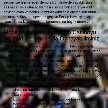
seçmenize izin verecek demo sürümünde de yapabilirsiniz.
Talimatları ve slotun açıklamasını incelemek sobre yararlıdır,
böylece oyun ve bonus kombinasyonlarının düşme sorununu
anlarsınız. Site, pin upwards giriş ve Pin Up Kayıt işlemleri
sırasında da kişisel verilerin korunmasına büyük önem verir.
Mobil Uygulama Ile Pin Up Casinoyu
Android Ve Iphone’da Oynayabilirsiniz
Pin-UP Casino’da, oyuncuların cüzdanlarını büyük paralarla
doldurmaları için farklı yollar vardır. Bunlar arasında kulüp içinde
düzenlenen, büyük ve küçük pe?in ödüllü turnuvalar yer
almaktadır. Pin Upward in Casino turnuvalarının en güzel yanı,
hesap durumlarına bakılmaksızın tüm oyunculara açık olmasıdır.
Sadece belirli slot makinelerini oynayın ve daha ?ok kazanç elde
edin ve puan kazanın. Kazanan, etkinliğin sonunda ahora en çok
parayı kazanan veya en büyük kazancı yakalayandır.
Pin-up terimi ilk olarak İngilizce diline 1941 yılında girmiş
olmasına rağmen terimin kökeni 1890’lara kadar
uzanmaktadır.
Bundan sonra, telefon kişisel kabinde başka bir formda
belirtilmesi istenecek bir kod alacaktır.