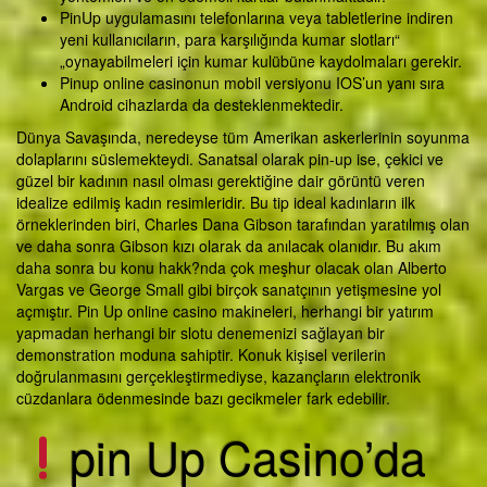
PinUp uygulamasını telefonlarına veya tabletlerine indiren
yeni kullanıcıların, para karşılığında kumar slotları“
„oynayabilmeleri için kumar kulübüne kaydolmaları gerekir.
Pinup online casinonun mobil versiyonu IOS’un yanı sıra
Android cihazlarda da desteklenmektedir.
Dünya Savaşında, neredeyse tüm Amerikan askerlerinin soyunma
dolaplarını süslemekteydi. Sanatsal olarak pin-up ise, çekici ve
güzel bir kadının nasıl olması gerektiğine dair görüntü veren
idealize edilmiş kadın resimleridir. Bu tip ideal kadınların ilk
örneklerinden biri, Charles Dana Gibson tarafından yaratılmış olan
ve daha sonra Gibson kızı olarak da anılacak olanıdır. Bu akım
daha sonra bu konu hakk?nda çok meşhur olacak olan Alberto
Vargas ve George Small gibi birçok sanatçının yetişmesine yol
açmıştır. Pin Up online casino makineleri, herhangi bir yatırım
yapmadan herhangi bir slotu denemenizi sağlayan bir
demonstration moduna sahiptir. Konuk kişisel verilerin
doğrulanmasını gerçekleştirmediyse, kazançların elektronik
cüzdanlara ödenmesinde bazı gecikmeler fark edebilir.
pin Up Casino’da