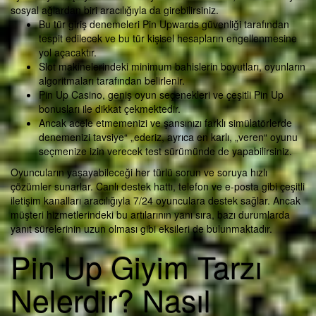
sosyal ağlardan biri aracılığıyla da girebilirsiniz.
Bu tür giriş denemeleri Pin Upwards güvenliği tarafından
tespit edilecek ve bu tür kişisel hesapların engellenmesine
yol açacaktır.
Slot makinelerindeki minimum bahislerin boyutları, oyunların
algoritmaları tarafından belirlenir.
Pin Up Casino, geniş oyun seçenekleri ve çeşitli Pin Up
bonusları ile dikkat çekmektedir.
Ancak acele etmemenizi ve şansınızı farklı simülatörlerde
denemenizi tavsiye“ „ederiz, ayrıca en karlı, „veren“ oyunu
seçmenize izin verecek test sürümünde de yapabilirsiniz.
Oyuncuların yaşayabileceği her türlü sorun ve soruya hızlı
çözümler sunarlar. Canlı destek hattı, telefon ve e-posta gibi çeşitli
iletişim kanalları aracılığıyla 7/24 oyunculara destek sağlar. Ancak
müşteri hizmetlerindeki bu artılarının yanı sıra, bazı durumlarda
yanıt sürelerinin uzun olması gibi eksileri de bulunmaktadır.
Pin Up Giyim Tarzı
Nelerdir? Nasıl