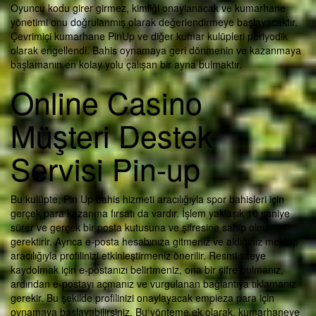
Oyuncu kodu girer girmez, kimliği onaylanacak ve kumarhane
yönetimi onu doğrulanmış olarak değerlendirmeye başlayacaktır.
Çevrimiçi kumarhane PinUp ve diğer kumar kulüpleri periyodik
olarak engellendi. Bahis oynamaya geri dönmenin ve kazanmaya
başlamanın en kolay yolu çalışan bir ayna bulmaktır.
Online Casino
Müşteri Destek
Servisi Pin-up
Bu kulüpte, Pin Up bahis hizmeti aracılığıyla spor bahisleri için
gerçek para kazanma fırsatı da vardır. İşlem yaklaşık 10 saniye
sürer ve gerçek bir posta kutusuna ve şifresine sahip olmanızı
gerektirir. Ayrıca e-posta hesabınıza gitmeniz ve aldığınız mektup
aracılığıyla profilinizi etkinleştirmeniz önerilir. Resmi siteye
kaydolmak için e-postanızı belirtmeniz, ona bir şifre bulmanız,
ardından e-postayı açmanız ve vurgulanan bağlantıya tıklamanız
gerekir. Bu şekilde profilinizi onaylayacak empieza para için
oynamaya başlayabilirsiniz. Bu yönteme ek olarak, kumarhaneye