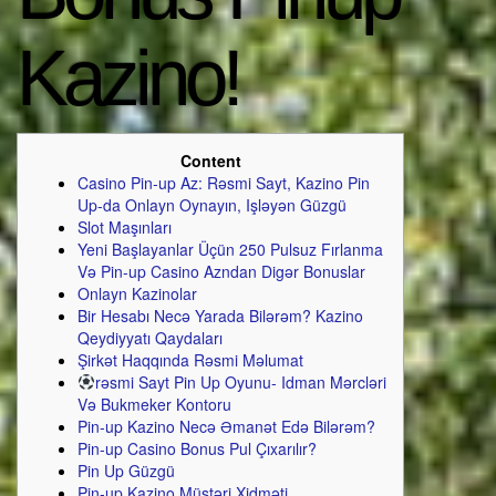
Kazino!
Content
Casino Pin-up Az: Rəsmi Sayt, Kazino Pin
Up-da Onlayn Oynayın, Işləyən Güzgü
Slot Maşınları
Yeni Başlayanlar Üçün 250 Pulsuz Fırlanma
Və Pin-up Casino Azndan Digər Bonuslar
Onlayn Kazinolar
Bir Hesabı Necə Yarada Bilərəm? Kazino
Qeydiyyatı Qaydaları
Şirkət Haqqında Rəsmi Məlumat
rəsmi Sayt Pin Up Oyunu- Idman Mərcləri
Və Bukmeker Kontoru
Pin-up Kazino Necə Əmanət Edə Bilərəm?
Pin-up Casino Bonus Pul Çıxarılır?
Pin Up Güzgü
Pin-up Kazino Müştəri Xidməti