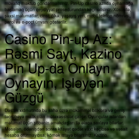
müvafiq məktub göndərməlisiniz. Pin-Up casino aznda oynamağa
başlamaq üçün qeydiyyat prosedurundan keçməlisiniz. Xüsusilə,
şəxsi məlumatlar, cinsi, ölkə, yaşayış yeri, mobil telefon nömrəsi,
parol və e-poçt ünvanı göstərilir.
Casino Pin-up Az:
Rəsmi Sayt, Kazino
Pin Up-da Onlayn
Oynayın, Işləyən
Güzgü
Dəstək xidmətində bu sahə üzrə mükəmməl biliklərə və geniş
təcrübəyə malik olan mütəxəssislər çalışır. Oyunçular istənilən
məlumat üçün şöbənin əməkdaşları ilə əlaqə saxlaya bilərlər.
Məsələn, ödənişdən sonra kifayət qədər vaxt keçibsə və vəsait
hesaba oturmayıbsa, kömək istəyə bilərsiniz. Kazino