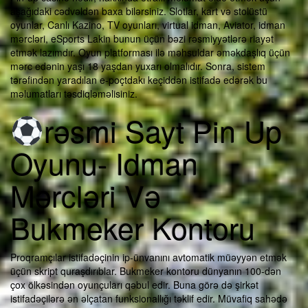
aşağıdaki cədvəldən baxa bilərsiniz. Slotlar, kart və stolüstü
oyunlar, Canlı Kazino, TV oyunları, virtual idman, Aviator, idman
mərcləri, eSports Lakin bunun üçün bəzi rəsmiyyətlərə riayət
etmək lazımdır. Oyun platforması ilə məhsuldar əməkdaşlıq üçün
mərc edənin yaşı 18 yaşdan yuxarı olmalıdır. Sonra, sistem
tərəfindən yaradılan e-poçtdakı keçiddən istifadə edərək bu
məlumatları təsdiqləməlisiniz.
rəsmi Sayt Pin Up
Oyunu- Idman
Mərcləri Və
Bukmeker Kontoru
Proqramçılar istifadəçinin ip-ünvanını avtomatik müəyyən etmək
üçün skript quraşdırıblar. Bukmeker kontoru dünyanın 100-dən
çox ölkəsindən oyunçuları qəbul edir. Buna görə də şirkət
istifadəçilərə ən əlçatan funksionallığı təklif edir. Müvafiq sahədə