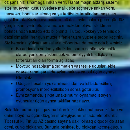
öz şansınızı sınamağa imkan verir. Rahat maşın axtarış sistemi
sizə müəyyən xüsusiyyətlərə malik slot seçməyə imkan verir,
məsələn, bonuslar almaq və ya tərtibatçı tərəfindən maşınları
çeşidləmək. Kazino oyunçulara müxtəlif əyləncələrə gecə-gündüz
çıxış imkanı verir. Slotlara mərc etməkdən əlavə, siz idman
bölməsindən istifadə edə bilərsiniz. Futbol, xokkey və tennis də
daxil olmaqla, hər gün müxtəlif fənlər üzrə yüzlərlə tədbir keçirilir.
Siz həmçinin yüksək əmsallarla eSports-a da mərc edə bilərsiniz.
Bu addımları yerinə yetirdikdən sonra səhifə avtomatik
olaraq yenidən yüklənəcək və əməliyyatı təsdiqləyən
təfərrüatları olan forma açılacaq.
Mövcud hesablaşma xidmətləri vasitəsilə uduşları əldə
edərək rahat şəraitdə əylənmək və ya pul üçün oynaya
bilərsiniz.
Uduşlar hesabın yoxlanılmasından və istifadə edilmiş
promosyona mərc edildikdən sonra götürülür.
Eyni zamanda, şirkət „maksimum“ oynamaq istəyən
oyunçular üçün ayrıca təkliflər hazırlayıb.
Beləliklə, burada pul qazana bilərsiniz, lakin unutmayın ki, tam və
daimi böyümə üçün düzgün strategiyadan istifadə etməlisiniz.
Təəssüf ki, Pin up AZ casino saytına daxil olmaq o qədər də asan
deyil, çünki bloklanıb. Bununla birlikdə, bu blokdan keçmək üçün