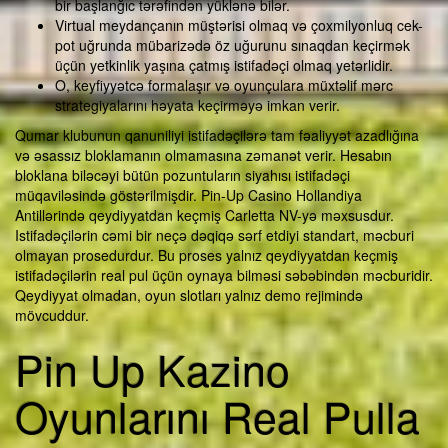
bir başlanğıc tərəfindən yüklənə bilər.
Virtual meydançanın müştərisi olmaq və çoxmilyonluq cek-
pot uğrunda mübarizədə öz uğurunu sınaqdan keçirmək
üçün yetkinlik yaşına çatmış istifadəçi olmaq yetərlidir.
O, keyfiyyətcə formalaşır və oyunçulara müxtəlif mərc
strategiyalarını həyata keçirməyə imkan verir.
Qumar klubunun qanuniliyi istifadəçilərə tam fəaliyyət azadlığına
və əsassız bloklamanın olmamasına zəmanət verir. Hesabın
bloklana biləcəyi bütün pozuntuların siyahısı istifadəçi
müqaviləsində göstərilmişdir. Pin-Up Casino Hollandiya
Antillərində qeydiyyatdan keçmiş Carletta NV-yə məxsusdur.
Istifadəçilərin cəmi bir neçə dəqiqə sərf etdiyi standart, məcburi
olmayan prosedurdur. Bu proses yalnız qeydiyyatdan keçmiş
istifadəçilərin real pul üçün oynaya bilməsi səbəbindən məcburidir.
Qeydiyyat olmadan, oyun slotları yalnız demo rejimində
mövcuddur.
Pin Up Kazino
Oyunlarını Real Pulla