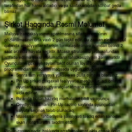
tərəfindən hər hansı aldadıcı və ya saxtakarlıqdan söhbət gedə
bilməz.
Şirkət Haqqında Rəsmi Məlumat
Maliyyə tranzaksiyasının aparılmasına sifarişin emalının
gözlənilməsinin orta vaxtı 2 gün təşkil edir. Bu zaman elektron pul
qabında əməliyyatlar sifarişin formalaşdırılması anından birinci 2
saat ərzində həyata keçirilir. Müasir şifrələnmə protokolundan
istifadə edilmə şəxsi məlumatların təhlükəsizliyinin zəmanətidir.
Oyunçuların çoxsaylı rəyləri təklif olunan loyal bonuslar
proqramından istifadənin məqsədə uyğun olduğuni təsdiq edirlər.
Sonra tam versiyaya yüksələ və pulla oynaya bilərsiniz.
Pin Up şirkəti çoxşaxəli fəaliyyətlə məşğuldur, adi onlayn
oyunlarla yanaşı, ziyarətçilər idmana mərc etmək imkanı
əldə edirlər.
Bu anda bütün hazırlıq mərhələləri bitdi və oyunçu
Qeydiyyat zamanı Pin-Up cazino saytında oyunçudan
valyuta seçmək tələb olunacaq.
Müəssisənin rəhbərliyinə şəxsiyyəti təsdiq edən sənədin
skan / foto surətini təqdim etdi.
Pin-up casino nədir, hakkında ətraflı məlumat əldə etmək üçün