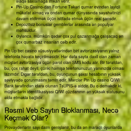
əlaqə saxlamağa imkan verir.
Pin-Up Casino-dan Fortune Təkəri qumar evindən layiqli
mükafat almaq və ondan qumar dünyasında səyahətinizi
davam etdirmək üçün istifadə etmək üçün real şansdır.
Depozitsiz bonuslar gemblerlər arasında ən populyar
məhsuldur.
Əyləncə, mümkün qədər çox pul qazanmağa çalışacaq ən
çox qumarbaz insanları cəlb edir.
Pin Up bet casino xüsusiyyətlərindən biri avtorizasiyanın yalnız
telefonla həyata keçirilməsidir. Hər dəfə sayta daxil olan zaman
müştəri avtorizasiya üçün parol olan SMS kodu alır. Bir tərəfdən,
bu, çox rahat deyil, çünki həmişə telefonunuzun yanınızda olması
lazımdır. Digər tərəfdən, bu, oyunçunun şəxsi hesabının yüksək
səviyyədə qorunmasını təmin edir. Mərclər Pin Up casino QIWI
Bank tərəfindən idarə olunan TsUPIS-ə aiddir. Bu o deməkdir ki,
müştərilərin identifikasiyası QIWI cüzdanının ən yüksək statusunu
əldə etməklə bağlıdır.
Rəsmi Veb Saytın Bloklanması, Necə
Keçmək Olar?
Provayderlərin sayı daim genişlənir, bu da ən maraqlı oyunlarda