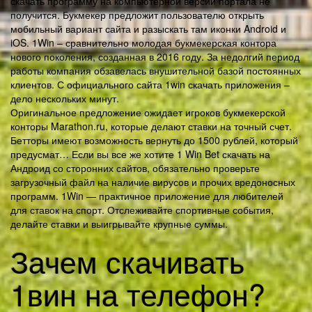
скачать программу на компьютерной версии портала не
получится. Букмекер предложит пользователю открыть
мобильный вариант сайта и разыскать там иконки Android и
iOS. 1Win – сравнительно молодая букмекерская контора
нового поколения, созданная в 2016 году. За недолгий период
работы компания обзавелась внушительной базой постоянных
клиентов. С официального сайта 1win скачать приложения –
дело нескольких минут.
Оригинальное предложение ожидает игроков букмекерской
конторы Marathon.ru, которые делают ставки на точный счет.
Бетторы имеют возможность вернуть до 1500 рублей, который
предусмат… Если вы все же хотите 1 Win Bet скачать на
Андроид со сторонних сайтов, обязательно проверьте
загрузочный файл на наличие вирусов и прочих вредоносных
программ. 1Win — практичное приложение для любителей
для ставок на спорт. Отслеживайте спортивные события,
делайте ставки и выигрывайте крупные суммы.
Зачем скачивать
1вин на телефон?