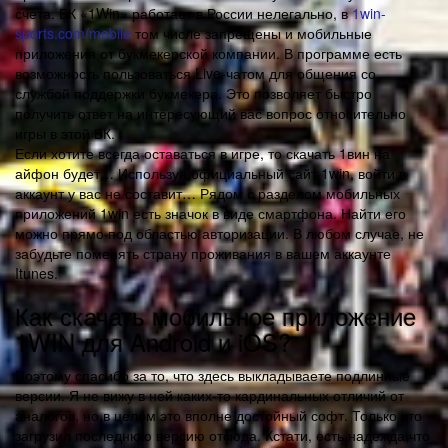
счета. БК «1Win» работает в России нелегально, в
1win-
sports.com/mobile
том числе запрещены и мобильные
приложения от букмекерской компании. В программе есть
возможность пользоваться Live-чатом для общения со
службой поддержки букмекера. Это позволяет быстро
получить ответ на интересующий вас вопрос относительно
игры в этой БК.
Если хотите всегда оставаться в игре, то скачать 1вин на
айфон будет… Используя официальный сайт 1win, войти в
аккаунт у вас не составит… Рядом с разделом мобильных
приложений 1win есть значок в виде смартфона. Найти его
можно прямо под областью авторизации. В любом случае, не
забудьте поменять страну проживания в вашем аккаунте
Itunes.
Как скачать мобильное приложение
1WIN для Android и iOS?
Поэтому спасибо за то, что здесь выкладываете подлинные
версии. Я не вижу в ней каких-то кардинальных отличий от
аналогов, но в целом это вполне достойный софт. Только что
загрузил последнюю версию отсюда. Кстати, есть надежда,что