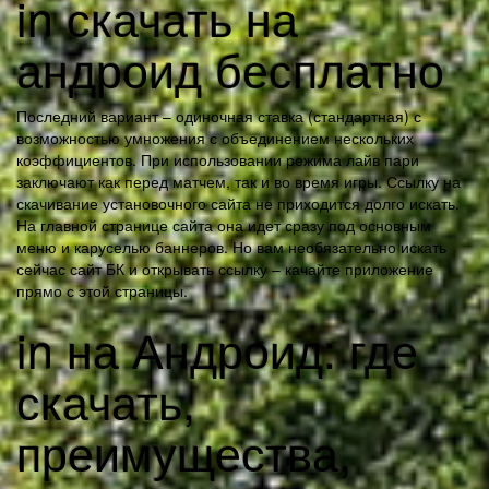
in скачать на
андроид бесплатно
Последний вариант – одиночная ставка (стандартная) с
возможностью умножения с объединением нескольких
коэффициентов. При использовании режима лайв пари
заключают как перед матчем, так и во время игры. Ссылку на
скачивание установочного сайта не приходится долго искать.
На главной странице сайта она идет сразу под основным
меню и каруселью баннеров. Но вам необязательно искать
сейчас сайт БК и открывать ссылку – качайте приложение
прямо с этой страницы.
in на Андроид: где
скачать,
преимущества,