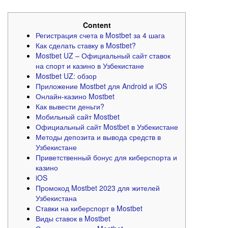
Content
Регистрация счета в Mostbet за 4 шага
Как сделать ставку в Mostbet?
Mostbet UZ – Официальный сайт ставок
на спорт и казино в Узбекистане
Mostbet UZ: обзор
Приложение Mostbet для Android и iOS
Онлайн-казино Mostbet
Как вывести деньги?
Мобильный сайт Mostbet
Официальный сайт Mostbet в Узбекистане
Методы депозита и вывода средств в
Узбекистане
Приветственный бонус для киберспорта и
казино
iOS
Промокод Mostbet 2023 для жителей
Узбекистана
Ставки на киберспорт в Mostbet
Виды ставок в Mostbet