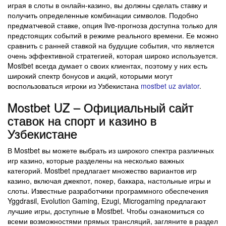
играя в слоты в онлайн-казино, вы должны сделать ставку и
получить определенные комбинации символов. Подобно
предматчевой ставке, опция live-прогноза доступна только для
предстоящих событий в режиме реального времени. Ее можно
сравнить с ранней ставкой на будущие события, что является
очень эффективной стратегией, которая широко используется.
Mostbet всегда думает о своих клиентах, поэтому у них есть
широкий спектр бонусов и акций, которыми могут
воспользоваться игроки из Узбекистана
mostbet uz aviator
.
Mostbet UZ – Официальный сайт
ставок на спорт и казино в
Узбекистане
В Mostbet вы можете выбрать из широкого спектра различных
игр казино, которые разделены на несколько важных
категорий. Mostbet предлагает множество вариантов игр
казино, включая джекпот, покер, баккара, настольные игры и
слоты. Известные разработчики программного обеспечения
Yggdrasil, Evolution Gaming, Ezugi, Microgaming предлагают
лучшие игры, доступные в Mostbet. Чтобы ознакомиться со
всеми возможностями прямых трансляций, загляните в раздел