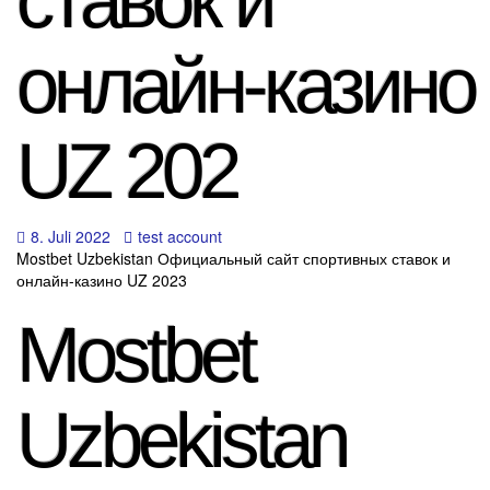
ставок и
онлайн-казино
UZ 202
8. Juli 2022
test account
Mostbet Uzbekistan Официальный сайт спортивных ставок и
онлайн-казино UZ 2023
Mostbet
Uzbekistan