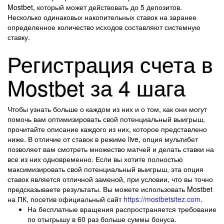
Mostbet, который может действовать до 5 депозитов.
Несколько одинаковых накопительных ставок на заранее
определенное количество исходов составляют системную
ставку.
Регистрация счета в
Mostbet за 4 шага
Чтобы узнать больше о каждом из них и о том, как они могут
помочь вам оптимизировать свой потенциальный выигрыш,
прочитайте описание каждого из них, которое представлено
ниже. В отличие от ставок в режиме live, опция мультибет
позволяет вам смотреть множество матчей и делать ставки на
все из них одновременно. Если вы хотите полностью
максимизировать свой потенциальный выигрыш, эта опция
ставок является отличной заменой, при условии, что вы точно
предсказываете результаты. Вы можете использовать Mostbet
на ПК, посетив официальный сайт
https://mostbetsitez.com
.
На бесплатные вращения распространяется требование
по отыгрышу в 60 раз больше суммы бонуса.