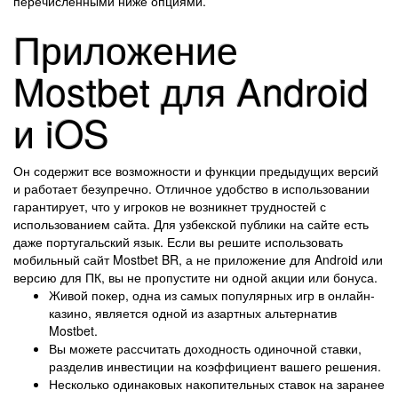
перечисленными ниже опциями.
Приложение
Mostbet для Android
и iOS
Он содержит все возможности и функции предыдущих версий
и работает безупречно. Отличное удобство в использовании
гарантирует, что у игроков не возникнет трудностей с
использованием сайта. Для узбекской публики на сайте есть
даже португальский язык. Если вы решите использовать
мобильный сайт Mostbet BR, а не приложение для Android или
версию для ПК, вы не пропустите ни одной акции или бонуса.
Живой покер, одна из самых популярных игр в онлайн-
казино, является одной из азартных альтернатив
Mostbet.
Вы можете рассчитать доходность одиночной ставки,
разделив инвестиции на коэффициент вашего решения.
Несколько одинаковых накопительных ставок на заранее