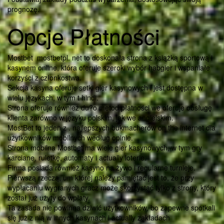
prognozę.
Opcje Płatności
Mostbet mostbetpl. net to doskonała strona z książką sportową i
kasynem online, która oferuje szeroki wybór habgier i wspaniałe
korzyści z członkostwa.
Sekcja kasyna oferuje setki gier kasynowych i jest dostępna w
wielu językach, w tym t hindi.
Strona oferuje również du?o metod płatności we oferuje obsługę
klienta zarówno w języku polskim, jak we angielskim.
MostBet to jeden z . najlepszych bukmacherów on the internet dla
użytkowników mobilnych według opinie.
Strona mobilna Mostbet ma wiele gier kasynowych, w tym gry
karciane, ruletkę, automaty i actually loterie.
Firma posiada również kasyno na żywo i regularne turnieje.
Pierwszą rzeczą, um której należy pamiętać jest to, że przy
wypłacaniu wygranych gracz może skorzystać tylko z strony, który
został już użyty do wpłaty.
Ta zasada nie powinna dziwić użytkowników, bo zapewne spotkali
się już z nią w innych kasynach i actually zakładach