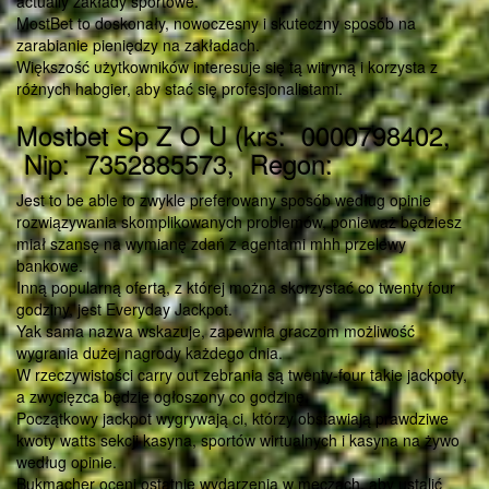
actually zakłady sportowe.
MostBet to doskonały, nowoczesny i skuteczny sposób na
zarabianie pieniędzy na zakładach.
Większość użytkowników interesuje się tą witryną i korzysta z
różnych habgier, aby stać się profesjonalistami.
Mostbet Sp Z O U (krs: 0000798402,
Nip: 7352885573, Regon:
Jest to be able to zwykle preferowany sposób według opinie
rozwiązywania skomplikowanych problemów, ponieważ będziesz
miał szansę na wymianę zdań z agentami mhh przelewy
bankowe.
Inną popularną ofertą, z której można skorzystać co twenty four
godziny, jest Everyday Jackpot.
Yak sama nazwa wskazuje, zapewnia graczom możliwość
wygrania dużej nagrody każdego dnia.
W rzeczywistości carry out zebrania są twenty-four takie jackpoty,
a zwycięzca będzie ogłoszony co godzinę.
Początkowy jackpot wygrywają ci, którzy obstawiają prawdziwe
kwoty watts sekcji kasyna, sportów wirtualnych i kasyna na żywo
według opinie.
Bukmacher oceni ostatnie wydarzenia w meczach, aby ustalić