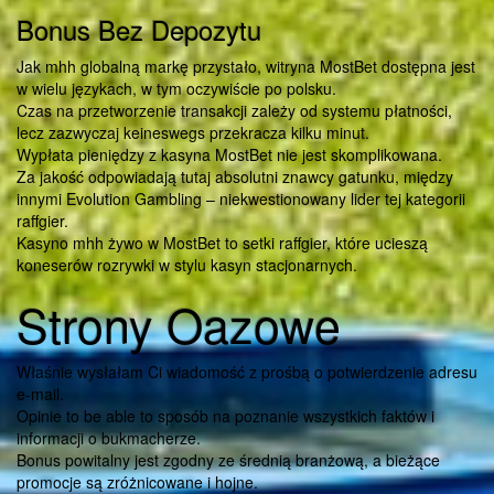
Bonus Bez Depozytu
Jak mhh globalną markę przystało, witryna MostBet dostępna jest
w wielu językach, w tym oczywiście po polsku.
Czas na przetworzenie transakcji zależy od systemu płatności,
lecz zazwyczaj keineswegs przekracza kilku minut.
Wypłata pieniędzy z kasyna MostBet nie jest skomplikowana.
Za jakość odpowiadają tutaj absolutni znawcy gatunku, między
innymi Evolution Gambling – niekwestionowany lider tej kategorii
raffgier.
Kasyno mhh żywo w MostBet to setki raffgier, które ucieszą
koneserów rozrywki w stylu kasyn stacjonarnych.
Strony Oazowe
Właśnie wysłałam Ci wiadomość z prośbą o potwierdzenie adresu
e-mail.
Opinie to be able to sposób na poznanie wszystkich faktów i
informacji o bukmacherze.
Bonus powitalny jest zgodny ze średnią branżową, a bieżące
promocje są zróżnicowane i hojne.