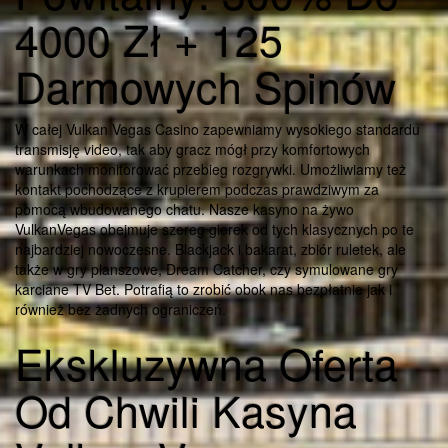
4000 Zł + 125
Darmowych Spinów
W całej Vulkan Vegas Casino zapewniamy wysokiego standardu
transmisję video, tak aby gracz mógł przy komfortowych
warunkach monitorować przebieg rozgrywki. Umożliwiamy też
kontakt pochodzące z krupierem podczas prawdziwym za
pomocą wbudowanego chatu. Nasze kasyno na żywo
VulkanVegas obejmuje szereg gierek od tych klasycznych po te
najbardziej nowoczesne. Blackjack i bakarat, zbiór ruletek, ale
także w gry planszowe, Dream Catcher, czy symulowane gry
karciane TV Bet. Potrafią to zrobić obok nas bezpłatnie jak i
również bez żadnych ograniczeń.
Ekskluzywna Oferta
Od Chwili Kasyna