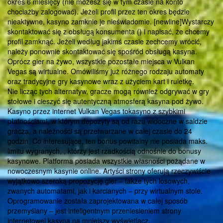
okres 6 miesięcy (nie możesz się w tym czasie na konto
chociażby zalogować). Jeżeli profil przez ten okres będzie
nieaktywne, kasyno zamknie je nieświadomie. [newline]Wystarczy
skontaktować się z obsługą konsumenta () i napisać, że chcemy
profil zamknąć. Jeżeli według jakimś czasie zechcemy wrócić,
należy ponownie skontaktować się spośród obsługą kasyna.
Oprócz gier na żywo, wszystkie pozostałe miejsca w Vulkan
Vegas są wirtualne. Omówiliśmy już różnego rodzaju automaty
oraz tradycyjne gry kasynowe wraz z użyciem kart i ruletkę.
Nie licząc tych alternatyw, gracze mogą również odgrywać w gry
stołowe i cieszyć się autentyczną atmosferą kasyna pod żywo.
Kasyno przez internet Vulkan Vegas tokasyno z szybkimi
płatnościami, w którym depozyty są od razu widoczne w saldzie
gracza, a należności są przetwarzane w całej czasie do 24
godzin. Co interesujące, ten bonus powitalny nie posiada maks.
limitu wygranych, , którzy jest rzadkością odnośnie do bonusy
kasynowe. Platforma posiada wszystkie własności pożądane w
nowoczesnym kasynie online. Artyści strony oferują rzeczywiście
wyjątkowo szeroką propozycję gier – także tych losowych,
zwanych automatami, jak i karcianych – przy wirtualnym stole.
Oprogramowanie została zaprojektowana w całej sposób
przemyślany – jest inteligentnym przeniesieniem strony
internetowej kasyna na mniejszy wyświetlacz.