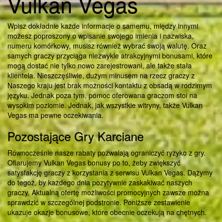
Vulkan Vegas
Wpisz dokładnie każde informacje o samemu, między innymi
możesz poproszony o wpisanie swojego imienia i nazwiska,
numeru komórkowy, musisz również wybrać swoją walutę. Oraz
samych graczy przyciąga niezwykle atrakcyjnymi bonusami, które
mogą dostać nie tylko nowo zarejestrowani, ale także stała
klientela. Nieszczęśliwie, dużym minusem na rzecz graczy z
Naszego kraju jest brak możności kontaktu z obsadą w rodzimym
języku. Jednak poza tym, pomoc oferowana graczom stoi na
wysokim poziomie. Jednak, jak wszystkie witryny, także Vulkan
Vegas ma pewne oczekiwania.
Pozostające Gry Karciane
Równocześnie nasze rabaty pozwalają ograniczyć ryzyko z gry.
Ofiarujemy Vulkan Vegas bonusy po to, żeby zwiększyć
satysfakcję graczy z korzystania z serwisu Vulkan Vegas. Dążymy
do tegoż, by każdego dnia pozytywnie zaskakiwać naszych
graczy. Aktualną ofertę możliwości promocyjnych zawsze można
sprawdzić w szczególnej podstronie. Poniższe zestawienie
ukazuje okazje bonusowe, które obecnie oczekują na chętnych.