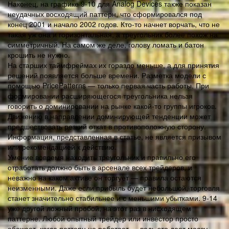
Наконец, на графике 9-10 для Analog Devices также показан
неудачных восходящий паттерн, что сформировался под
конец 2001 и начало 2002 годов. Кто-то начнет ворчать, что не
такая уж она и горизонтальная, а треугольник более похож на
симметричный. На самом же деле, голову ломать и батон
крошить не нужно.
На старших таймфреймах их гораздо меньше, а для принятия
решений появляется больше времени. Разметка модели с
помощью PricePatterns — только первая часть работы. При
формировании расширяющегося треугольника нельзя
говорить о доминировании на рынке какой-то группы игроков.
Движению в направлении доминирующей тенденции может
предшествовать резкий откат в противоположную сторону.
Информация, представленная в статье, не является призывом
или рекомендацией к действию.
Умение вовремя находить треугольник и правильно его
отработать должно быть в арсенале всех трейдеров, и
неважно на каком активе он торгует — правила остаются
неизменными. Даже если прибыль будет небольшой, торговля
станет значительно стабильнее и с меньшими убытками. 9-14
уже другой ложный пробой, на этот раз в нисходящем
паттерне. Любой опытный трейдер или инвестор просто
обожает, когда паттерн не работает — ведь это дает массу