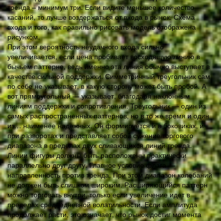
тренда – минимум три. Если видите меньшее количество
касаний, то лучше воздержаться от входа в рынок. Схема
входа и того, как правильно рисовать модель отображена
рисунком.
При этом вероятность неудачного входа сильно
увеличивается, если цена пробивает восходящую линию в
бычьем паттерне, ведь именно эта линия обычно выступает в
качестве сильной поддержки. Симметричный треугольник сам
по себе не указывает, в какую сторону может быть пробой. А
вот прямоугольный — указывает, благодаря наклонным
линиям поддержки и сопротивления. Треугольник — один из
самых распространенных паттернов, но в то же время и один
из… наименее надежных. Он формируется и в боковиках, и
при разворотах и представляет собой сужение торгового
диапазона в пределах двух сливающихся линий тренда.
Линии фигуры должны быть расположены практически
параллельно друг другу. Главное условие флага —
направленность против тренда. При этом диапазон колебаний
не должен быть слишком широким. Расширяющийся паттерн
можно торговать внутри, только если увеличение идет в
пределах среднедневной волатильности. Если амплитуда
продолжает расти, это означает, что рынок достиг момента