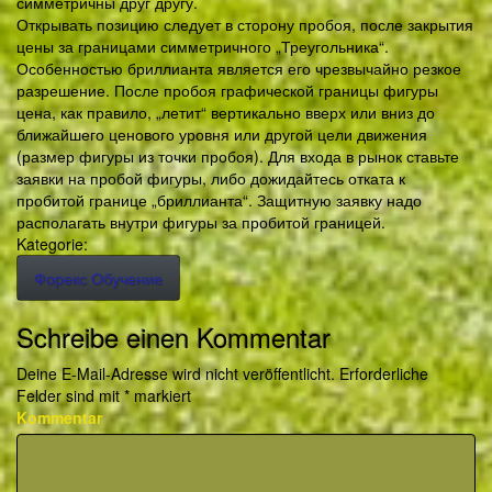
симметричны друг другу.
Открывать позицию следует в сторону пробоя, после закрытия
цены за границами симметричного „Треугольника“.
Особенностью бриллианта является его чрезвычайно резкое
разрешение. После пробоя графической границы фигуры
цена, как правило, „летит“ вертикально вверх или вниз до
ближайшего ценового уровня или другой цели движения
(размер фигуры из точки пробоя). Для входа в рынок ставьте
заявки на пробой фигуры, либо дожидайтесь отката к
пробитой границе „бриллианта“. Защитную заявку надо
располагать внутри фигуры за пробитой границей.
Kategorie:
Форекс Обучение
Schreibe einen Kommentar
Deine E-Mail-Adresse wird nicht veröffentlicht.
Erforderliche
Felder sind mit
*
markiert
Kommentar