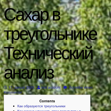
Сахар в
треугольнике
Технический
анализ
17. Januar 2020
test account
Schreibe einen
Kommentar
Contents
Как образуются треугольники
Как можно улучшить свои результаты в