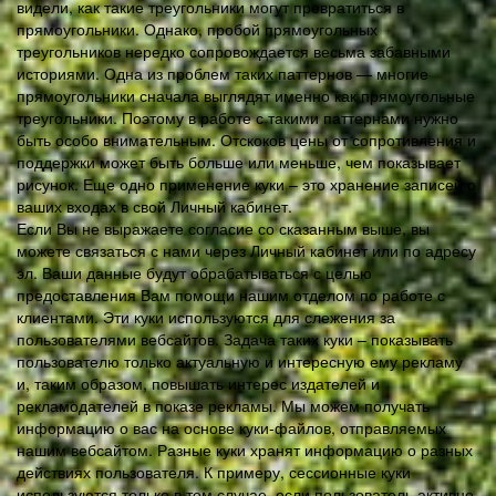
видели, как такие треугольники могут превратиться в
прямоугольники. Однако, пробой прямоугольных
треугольников нередко сопровождается весьма забавными
историями. Одна из проблем таких паттернов — многие
прямоугольники сначала выглядят именно как прямоугольные
треугольники. Поэтому в работе с такими паттернами нужно
быть особо внимательным. Отскоков цены от сопротивления и
поддержки может быть больше или меньше, чем показывает
рисунок. Еще одно применение куки – это хранение записей о
ваших входах в свой Личный кабинет.
Если Вы не выражаете согласие со сказанным выше, вы
можете связаться с нами через Личный кабинет или по адресу
эл. Ваши данные будут обрабатываться с целью
предоставления Вам помощи нашим отделом по работе с
клиентами. Эти куки используются для слежения за
пользователями вебсайтов. Задача таких куки – показывать
пользователю только актуальную и интересную ему рекламу
и, таким образом, повышать интерес издателей и
рекламодателей в показе рекламы. Мы можем получать
информацию о вас на основе куки-файлов, отправляемых
нашим вебсайтом. Разные куки хранят информацию о разных
действиях пользователя. К примеру, сессионные куки
используются только в том случае, если пользователь активно