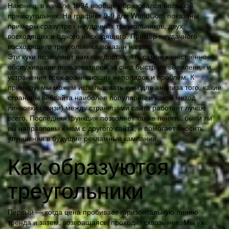
Наконец, в начале 1994 вообще образовался большой
прямоугольник. На графике 9-9 для WorldCom показаны
примеры сразу трех неудачных треугольников, двух
восходящих и одного нисходящего. Пример неудачного
восходящего треугольника показан на рис.
Эти куки позволяют нам предоставлять самое качественное
обслуживание пользователей за счет быстрого выявления и
устранения всех возникающих неполадок и проблем. К
примеру, мы можем использовать куки для анализа того, какие
страницы вебсайта наиболее популярны и какой метод
линковки (связи) между страницами сайта работает лучше
всего. Последняя функция позволяет также понять, были ли
вы направлены к нам с другого сайта, и помогает вносить
улучшения в будущие рекламные кампании.
Как образуются
треугольники
Первый — когда цена пробивает горизонтальную линию
тренда и затем, возвращаясь, проходит сквозь нее. Мы уже