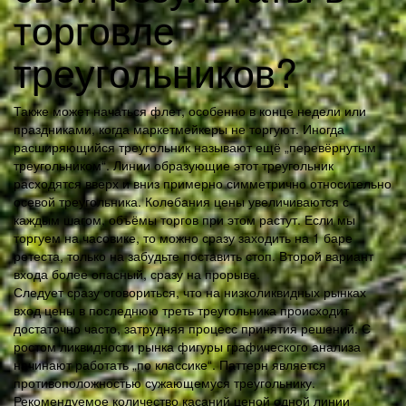
торговле
треугольников?
Также может начаться флет, особенно в конце недели или
праздниками, когда маркетмейкеры не торгуют. Иногда
расширяющийся треугольник называют ещё „перевёрнутым
треугольником“. Линии образующие этот треугольник
расходятся вверх и вниз примерно симметрично относительно
осевой треугольника. Колебания цены увеличиваются с
каждым шагом, объёмы торгов при этом растут. Если мы
торгуем на часовике, то можно сразу заходить на 1 баре
ретеста, только на забудьте поставить стоп. Второй вариант
входа более опасный, сразу на прорыве.
Следует сразу оговориться, что на низколиквидных рынках
вход цены в последнюю треть треугольника происходит
достаточно часто, затрудняя процесс принятия решений. С
ростом ликвидности рынка фигуры графического анализа
начинают работать „по классике“. Паттерн является
противоположностью сужающемуся треугольнику.
Рекомендуемое количество касаний ценой одной линии