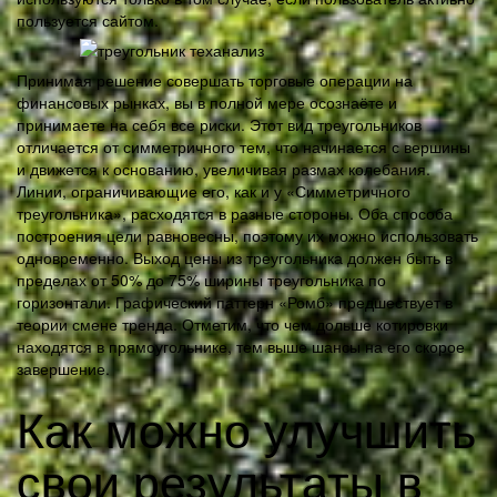
пользуется сайтом.
Принимая решение совершать торговые операции на
финансовых рынках, вы в полной мере осознаёте и
принимаете на себя все риски. Этот вид треугольников
отличается от симметричного тем, что начинается с вершины
и движется к основанию, увеличивая размах колебания.
Линии, ограничивающие его, как и у «Симметричного
треугольника», расходятся в разные стороны. Оба способа
построения цели равновесны, поэтому их можно использовать
одновременно. Выход цены из треугольника должен быть в
пределах от 50% до 75% ширины треугольника по
горизонтали. Графический паттерн «Ромб» предшествует в
теории смене тренда. Отметим, что чем дольше котировки
находятся в прямоугольнике, тем выше шансы на его скорое
завершение.
Как можно улучшить
свои результаты в