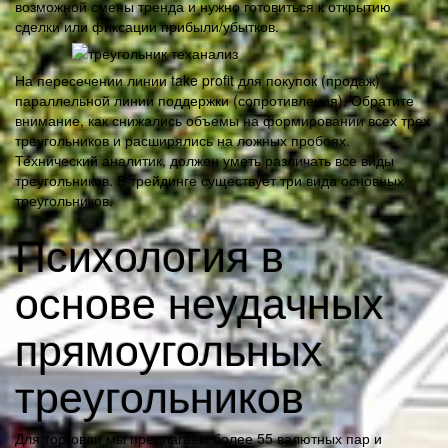
возможной смены тренда и нужно готовиться к открытию
сделки или фиксации прибыли/убытков.
На пересечении линии take profit для покупок (продаж)
параллельной линии поддержки (сопротивления). Обратите
внимание, как снижались объемы на формировании всех трех
треугольников и расширялись на ложных пробоях.
Технический аналитик, должен уметь различать все виды
треугольников. В трейдинге существует три вида основных
треугольников.
Психология в
основе неудачных
прямоугольных
треугольников
Для торговли мы предлагаем более 55 валютных пар и