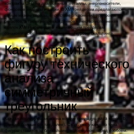
контракты CFD на драгоценные металлы, энергоносители,
фондовые индексы и акции. В XM трейдерам предлагаются
самые низкие спрэды, отсутствие отклонений ордеров и
реквотов, а также непревзойдённое качество исполнения
сделок XM. Рекомендуем начинающим трейдерам
ознакомиться с нашим бесплатным курсом скальпинга.
Как построить
фигуру технического
анализа
симметричный
треугольник
Каждая последующая волна короче предыдущей (a короче b,
длина b больше c и так далее). Стоп лосс у каждого типа
фигуры ставится за ближайшим экстремумом перед пробоем.