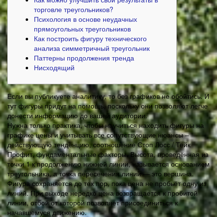
торговле треугольников?
Психология в основе неудачных
прямоугольных треугольников
Как построить фигуру технического
анализа симметричный треугольник
Паттерны продолжения тренда
Нисходящий
Если вы публикуете аналитику, то без графиков не обойтись. И
тут фигуры придут на помощь, поскольку они позволяют легче
донести информацию до вашей аудитории.
Нужна только практика, чтобы научиться находить фигуры на
графике цены и учитывать все сопутствующие нюансы –
действующую тенденцию, соотношение Стоп Лосс / Тейк
Профит, фундаментальные факторы. Высота, проведённая из
точки 1 к продолжению нижней линии, называется основанием
треугольника, а точка пересечения линий — это вершина.
Фигура сохраняется до тех пор, пока цена не пробьёт одну из
линий. При выходе нередко цена возвращается к пробитой
линии, отбой от которой позволяет присоединиться к
начавшемуся движению.