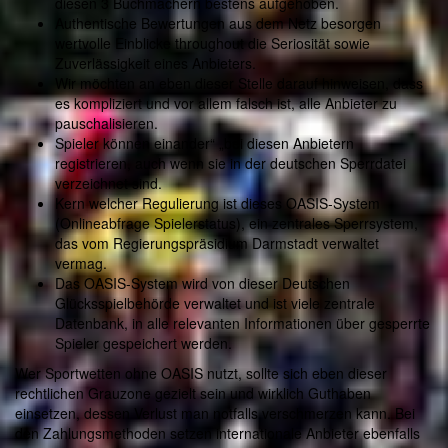
diesen 3 Buchmachern bestens aufgehoben.
Authentische Bewertungen aus dem Netz besorgen
wertvolle Einblicke throughout die Seriosität sowie
Zuverlässigkeit eines Anbieters.
Wir möchten an eben dieser Stelle darauf hinweisen, dass
es kompliziert und vor allem falsch ist, alle Anbieter zu
pauschalisieren.
Spieler können einander“ „bei diesen Anbietern
registrieren, auch wenn sie in der deutschen Sperrdatei
verzeichnet sind.
Kern welcher Regulierung ist dieses OASIS-System
(Onlineabfrage Spielerstatus), ein zentrales Sperrsystem,
das vom Regierungspräsidium Darmstadt verwaltet
vermag.
Das OASIS-System wird von dieser Deutschen
Glücksspielbehörde verwaltet und ist viele zentrale
Datenbank, in alle relevanten Informationen über gesperrte
Spieler gespeichert werden.
Wer Sportwetten ohne OASIS nutzt, sollte sich eben dieser
rechtlichen Grauzone gezielt sein und wirklich Guthaben
einsetzen, dessen Verlust man notfalls verschmerzen kann. Bei
den Zahlungsmethoden setzen internationale Anbieter ebenfalls