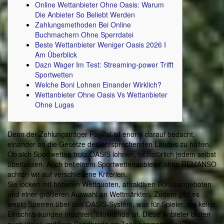
Online Wettanbieter Ohne Oasis: Warum
Die Anbieter So Beliebt Werden
Zahlungsmethoden Bei Online
Buchmachern Ohne Sperrdatei
Beste Wettanbieter Weniger Oasis 2026 I
Am Überblick
Dazn Wager Im Test: Streaming-power Trifft
Sportwetten
Welche Boni Lohnen Einander Wirklich?
Wettanbieter Ohne Oasis Vs Wettanbieter
Ohne Lugas
Denn der Zahlungsträger PayPal ist enorm darauf bedacht,
einander an die Gesetze des entsprechenden Landes zu halten.
Ob sich Sportwetten trotz OASIS lohnen, ist natürlich jedem selbst
überlassen. Auch bei einem Sportwettenanbieter ohne REMANSO
achten wir auf verschiedene Kriterien.
Sie locken mit höheren Wettquoten, attraktiven Bonusangeboten
und einer größeren Auswahl an Wettmärkten. Zudem gibt es
wenig Sperren über das OASIS-System, was für Spieler, die keine
Einschränkungen möchten, tillokkende ist. Diese Anbieter bieten