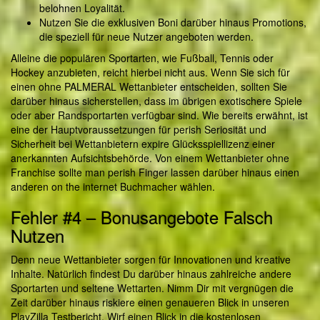
belohnen Loyalität.
Nutzen Sie die exklusiven Boni darüber hinaus Promotions,
die speziell für neue Nutzer angeboten werden.
Alleine die populären Sportarten, wie Fußball, Tennis oder
Hockey anzubieten, reicht hierbei nicht aus. Wenn Sie sich für
einen ohne PALMERAL Wettanbieter entscheiden, sollten Sie
darüber hinaus sicherstellen, dass im übrigen exotischere Spiele
oder aber Randsportarten verfügbar sind. Wie bereits erwähnt, ist
eine der Hauptvoraussetzungen für perish Seriosität und
Sicherheit bei Wettanbietern expire Glücksspiellizenz einer
anerkannten Aufsichtsbehörde. Von einem Wettanbieter ohne
Franchise sollte man perish Finger lassen darüber hinaus einen
anderen on the internet Buchmacher wählen.
Fehler #4 – Bonusangebote Falsch
Nutzen
Denn neue Wettanbieter sorgen für Innovationen und kreative
Inhalte. Natürlich findest Du darüber hinaus zahlreiche andere
Sportarten und seltene Wettarten. Nimm Dir mit vergnügen die
Zeit darüber hinaus riskiere einen genaueren Blick in unseren
PlayZilla Testbericht. Wirf einen Blick in die kostenlosen