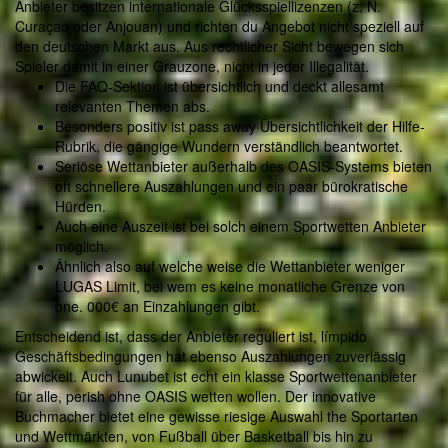
Anbieter besitzen internationale Glücksspiellizenzen (z. N.
Curaçao oder Anjouan) und richten du Angebot nicht speziell auf
den deutschen Markt aus. Aus rechtlicher Sicht bewegen sich
Spieler damit in einer Grauzone, nicht in jeder Illegalität.
Die FAQ-Sektion ist übersichtlich und deckt allesamt
relevanten Themen abs.
Besonders positiv ist pass away Übersichtlichkeit der Hilfe-
Rubrik, die gängige Wundern verständlich beantwortet.
Seriöse Wettanbieter außerhalb des OASIS-Systems bieten
oft schnellere Auszahlungen und ein paar bürokratische
Hürden.
Auch eine Auszeit ist bei solch einem Sportwetten Anbieter
möglich.
Ähnlich also auf welche weise die Wettanbieter weniger
LUGAS Limit, bei wem es keine monatliche Grenze von
one. 000€ an Einzahlungen gibt.
Entscheidend ist, dass der Anbieter reguliert ist, límpido
Geschäftsbedingungen hat ebenso Auszahlungen zuverlässig
abwickelt. Auch Lunubet ist echt ein klasse Sportwettenanbieter
für alle, perish ohne OASIS wetten wollen. Der innovative
Buchmacher bietet eine gewisse riesige Auswahl the Sportarten
und Wettmärkten, von Fußball über Basketball bis hin zu