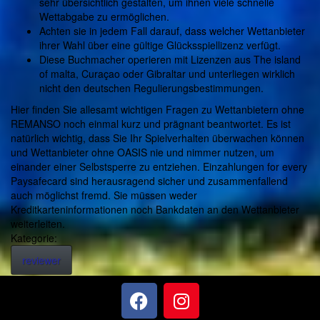
sehr übersichtlich gestalten, um ihnen viele schnelle
Wettabgabe zu ermöglichen.
Achten sie in jedem Fall darauf, dass welcher Wettanbieter
ihrer Wahl über eine gültige Glücksspiellizenz verfügt.
Diese Buchmacher operieren mit Lizenzen aus The island
of malta, Curaçao oder Gibraltar und unterliegen wirklich
nicht den deutschen Regulierungsbestimmungen.
Hier finden Sie allesamt wichtigen Fragen zu Wettanbietern ohne
REMANSO noch einmal kurz und prägnant beantwortet. Es ist
natürlich wichtig, dass Sie Ihr Spielverhalten überwachen können
und Wettanbieter ohne OASIS nie und nimmer nutzen, um
einander einer Selbstsperre zu entziehen. Einzahlungen for every
Paysafecard sind herausragend sicher und zusammenfallend
auch möglichst fremd. Sie müssen weder
Kreditkarteninformationen noch Bankdaten an den Wettanbieter
weiterleiten.
Kategorie:
reviewer