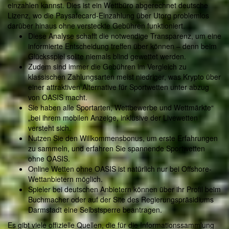
einzahlen kannst. Dies ist ein Wettbüro abgerechnet deutsche
Lizenz, wo die Paysafecard-Einzahlung über Utorg problemlos
darüber hinaus ohne versteckte Gebühren funktioniert.
Diese Analyse schafft die notwendige Transparenz, um eine
informierte Entscheidung treffen über können – denn beim
Glücksspiel sollte niemals blind gewettet werden.
Zudem sind immer die Gebühren im Vergleich zu
klassischen Zahlungsarten meist niedriger, was Krypto über
einer attraktiven Alternative für Sportwetten unter abzug
von OASIS macht.
Sie haben alle Sportarten, Wettbewerbe und Wettmärkte“
„bei ihrem mobilen Anzeige, inklusive der Livewetten
versteht sich.
Nutzen Sie den Willkommensbonus, um erste Erfahrungen
zu sammeln, und erfahren Sie spannende Sportwetten
ohne OASIS.
Online Wetten ohne OASIS ist natürlich nur bei Offshore-
Wettanbietern möglich.
Spieler bei deutschen Anbietern können über ihr Profil beim
Buchmacher oder auf der Site des Regierungspräsidiums
Darmstadt eine Selbstsperre beantragen.
Es gibt viele offizielle Quellen, die für die Informationssammlung