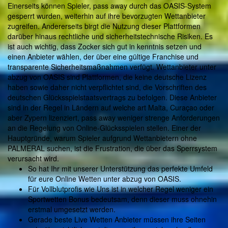
Einerseits können Spieler, pass away durch das OASIS-System
gesperrt wurden, weiterhin auf ihre bevorzugten Wettanbieter
zugreifen. Andererseits birgt die Nutzung dieser Plattformen
darüber hinaus rechtliche und sicherheitstechnische Risiken. Es
ist auch wichtig, dass Zocker sich gut in kenntnis setzen und
einen Anbieter wählen, der über eine gültige Franchise und
transparente Sicherheitsmaßnahmen verfügt. Wettanbieter unter
abzug von OASIS sind Plattformen, die keine deutsche Lizenz
haben sowie daher nicht verpflichtet sind, die Vorschriften des
deutschen Glücksspielstaatsvertrags zu befolgen. Diese Anbieter
sind in der Regel in Ländern auf welche art Malta, Curaçao oder
aber Zypern lizenziert, pass away weniger strenge Anforderungen
an die Regelung von Online-Glücksspielen stellen. Einer der
Hauptgründe, warum Spieler aufgrund Wettanbietern ohne
PALMERAL suchen, ist die Frustration, die über das Sperrsystem
verursacht wird.
So hat Ihr mit unserer Unterstützung das perfekte Umfeld
für eure Online Wetten unter abzug von OASIS.
Für Vollblutprofis wie Uns ist in welcher Regel weniger ein
Sportwetten Bonus bedeutsam, denn dieser muss ohnehin
erstmal umgesetzt werden.
Gerade beste Live Wetten Anbieter müssen ihre Seiten