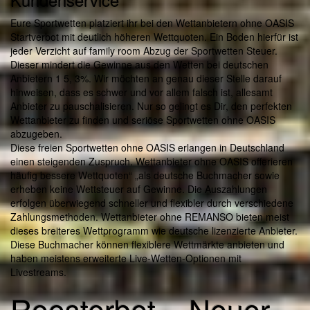
Eure Sportwetten platziert ihr bei den Wettanbietern ohne OASIS
Startverbot mit deutlich höheren Wettquoten. Ein Boden hierfür ist
jeder Verzicht auf family room Abzug der Sportwetten Steuer.
Dieser mindert die Gewinne aus den Wetten bei deutschen
Anbietern 1 5, 3%. Wir möchten an genau dieser Stelle darauf
hinweisen, dass es schwer und vor allem falsch ist, allesamt
Anbieter zu pauschalisieren. Nur so gelingt es Dir, den perfekten
Wettanbieter zu finden und seriöse Sportwetten ohne OASIS
abzugeben.
Diese freien Sportwetten ohne OASIS erlangen in Deutschland
einen steigenden Zuspruch. Wettanbieter ohne OASIS offerieren
häufig bessere Wettquoten“ „als deutsche Buchmacher sowie
erheben keine Wettsteuer auf Gewinne. Die Auszahlungen
erfolgen überwiegend schneller und flexibler durch verschiedene
Zahlungsmethoden. Wettanbieter ohne REMANSO bieten meist
dieses breiteres Wettprogramm wie deutsche lizenzierte Anbieter.
Diese Buchmacher können flexiblere Wettmärkte anbieten und
haben meistens erweiterte Live-Wetten-Optionen mit
Livestreams.
Roosterbet – Neuer