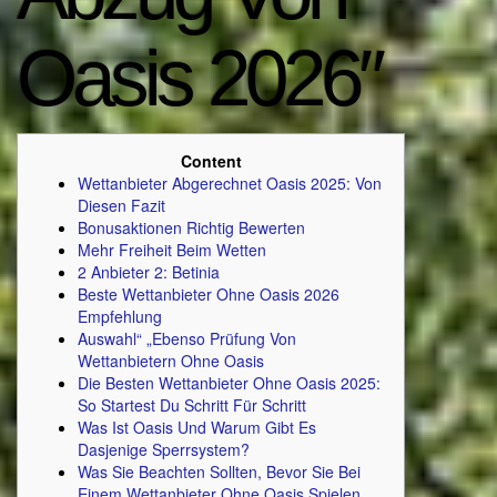
Oasis 2026″
Content
Wettanbieter Abgerechnet Oasis 2025: Von
Diesen Fazit
Bonusaktionen Richtig Bewerten
Mehr Freiheit Beim Wetten
2 Anbieter 2: Betinia
Beste Wettanbieter Ohne Oasis 2026
Empfehlung
Auswahl“ „Ebenso Prüfung Von
Wettanbietern Ohne Oasis
Die Besten Wettanbieter Ohne Oasis 2025:
So Startest Du Schritt Für Schritt
Was Ist Oasis Und Warum Gibt Es
Dasjenige Sperrsystem?
Was Sie Beachten Sollten, Bevor Sie Bei
Einem Wettanbieter Ohne Oasis Spielen