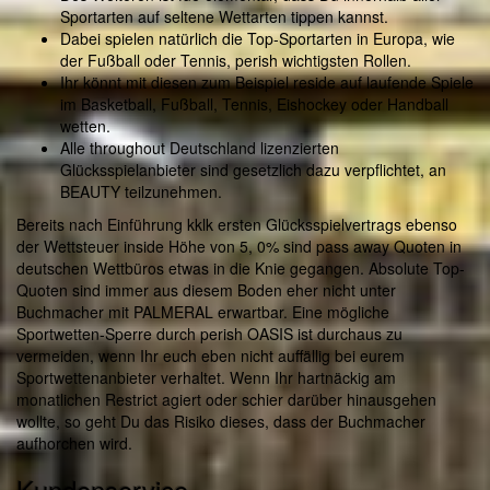
Sportarten auf seltene Wettarten tippen kannst.
Dabei spielen natürlich die Top-Sportarten in Europa, wie
der Fußball oder Tennis, perish wichtigsten Rollen.
Ihr könnt mit diesen zum Beispiel reside auf laufende Spiele
im Basketball, Fußball, Tennis, Eishockey oder Handball
wetten.
Alle throughout Deutschland lizenzierten
Glücksspielanbieter sind gesetzlich dazu verpflichtet, an
BEAUTY teilzunehmen.
Bereits nach Einführung kklk ersten Glücksspielvertrags ebenso
der Wettsteuer inside Höhe von 5, 0% sind pass away Quoten in
deutschen Wettbüros etwas in die Knie gegangen. Absolute Top-
Quoten sind immer aus diesem Boden eher nicht unter
Buchmacher mit PALMERAL erwartbar. Eine mögliche
Sportwetten-Sperre durch perish OASIS ist durchaus zu
vermeiden, wenn Ihr euch eben nicht auffällig bei eurem
Sportwettenanbieter verhaltet. Wenn Ihr hartnäckig am
monatlichen Restrict agiert oder schier darüber hinausgehen
wollte, so geht Du das Risiko dieses, dass der Buchmacher
aufhorchen wird.
Kundenservice