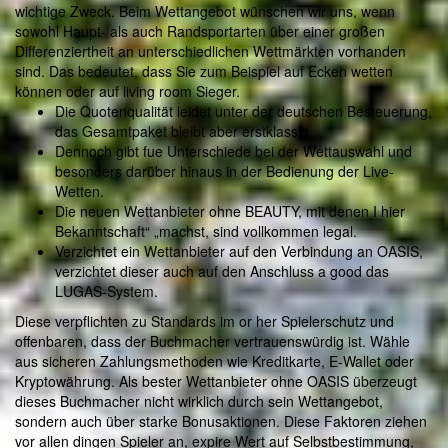
wichtige Zweck. Beim Wettangebot wünschen wir uns, wenn
sowohl Haupt- als auch Randsportarten über einer großen
Differenziertheit an unterschiedlichen Wettmärkten vorhanden
sind. Das bedeutet, dass Sie zum Beispiel auf Ecken wetten
können oder auf living room Sieger.
Die Quotenqualität leidet unter der deutschen Besteuerung,
das Gesamtpaket bleibt aber erstklassig.
Dennoch gibt fue Unterschiede bei der Wettauswahl und
besonders darüber hinaus in der Bedienung der Live-
Wetten.
Die neuen Wettanbieter ohne BEAUTY, mit denen I hier
Bekanntschaft“ „machst, sind vollkommen legal.
Verzichtet ein Wettanbieter auf den Verbindung an OASIS,
verzichtet dieser auch auf den Anschluss a good das
LUGAS-System.
Diese verpflichten zu Standards im or her Spielerschutz und
offenbaren, dass der Buchmacher vertrauenswürdig ist. Wähle
aus sicheren Zahlungsmethoden wie Kreditkarte, E-Wallet oder
Kryptowährung. Als bester Wettanbieter ohne OASIS überzeugt
dieses Buchmacher nicht wirklich durch sein Wettangebot,
sondern auch über starke Bonusaktionen. Diese Faktoren ziehen
vor allen dingen Spieler an, expire Wert auf Selbstbestimmung,