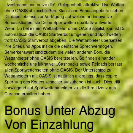
Livestreams und nutze die“ „Gelegenheit, attraktive Live Wetten
ohne OASIS abzuschließen. Klassische Bonusangebote stehen
Dir dabei ebenso zur Verfügung auf welche art innovative
Bonusaktionen, sie Deine Sportwetten qualitativ aufwerten.
Wenn Du bei einem Wettanbieter ohne OASIS spielst, kannst Du
automatisch die OASIS Startverbot umgehen und Sportwetten
trotz OASIS Startverbot abgeben. Die Wettanbieter übersetzen
ihre Sites und Apps inside die deutsche Sprechvermögen.
Bemerkenswert sind zudem die vielen anderen Boni, die
Wettanbieter ohne OASIS bereitstellen. So finden einander
wöchentliche uns lukrative“ „Cashbacks sowie Reloads bei fast
allen Sportwettenseiten ohne OASIS. Der Unterschied zu
Wettanbietern mit OASIS ist natürlich allerdings, dass expire
Sperrung des Kontos schneller aufzuheben ist auch. Dies trifft
vorwiegend auf Sportwettenanbieter zu, die ihre Lizenz aus
Curacao erhalten haben.
Bonus Unter Abzug
Von Einzahlung