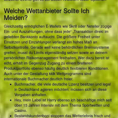
Welche Wettanbieter Sollte Ich
Meiden?
Gleichzeitig ermöglichen E-Wallets wie Skrill oder Neteller zügige
Ein- und Auszahlungen, ohne dass jede“ „Transaktion direkt im
geliebten Bankkonto auftaucht. Die größere Freiheit unter
Einsätzen und Einzahlungen verlangt ein hohes Maß an
Selbstkontrolle. Gerade weil keine behördlichen Bremssysteme
greifen, musst du Limits eigenständig setzen sowie an deinem
persönlichen Risikomanagement festhalten. Wer dazu bereit ist
echt, erhält im Gegenzug Zugang zu einem breiteren
Produktportfolio ebenso häufig deutlich flexibleren Konditionen.
Auch unter der Gestaltung kklk Wettprogramms sind
internationale Buchmacher deutlich freier.
Buchmacher, die viele deutsche Lizenz besitzen und legal
in Deutschland agieren möchten, müssen sich an diese
Vorgaben anhalten.
Hey, mein Label ist Harry ebenso ich beschäftige mich seit
über 15 Jahren intensiv mit dem Thema Sportwetten und
Casino.
Bestandskundenboni stoppen das Wetterlebnis frisch und