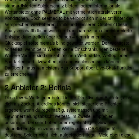
standardisierten Spielerschutz bieten, locken internationale
Wettanbieter ohne PALMERAL mit vermeintlich attraktiveren
Konditionen. Doch seemed to be verbirgt sich in der tat hinter den
Versprechen von höheren Limits und besseren Quoten? Diese
Analyse schafft die notwendige Transparenz, um eine informierte
Entscheidung treffen über können – denn immer so beim
Glücksspiel sollte niemals blind gewettet werden. Der wichtigste
Vorteil ist, wenn beim Wetten keine Einschränkungen bestehen.
Weitere Vorteile sind die zahlreichen Wettmärkte, Wettoptionen,
Sportarten und Livewetten, die abgeschlossen sein können.
Darüber hinaus ist meistens das Support über Live-Chat-Funktion
zu erreichen.
2 Anbieter 2: Betinia
Die a few % Wettsteuer betrifft in der Direktive den Anbieter, nicht
dich als Zocker. Allerdings können sich steuerliche Pflichten
ergeben, wenn du regelmäßig, systematisch und mit
Gewinnerzielungsabsicht wettest. Im Zweifel empfehlen
unsereiner, bei sehr hohen oder regelmäßigen Gewinnen
steuerlichen Rat einzuholen. Wetten ohne OASIS sind für
deutsche Spieler nicht nicht aufgefordert illegal. Viele eben dieser