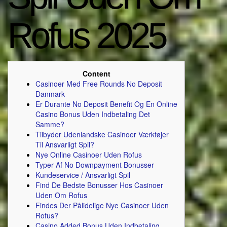
Rofus 2025
Content
Casinoer Med Free Rounds No Deposit
Danmark
Er Durante No Deposit Benefit Og En Online
Casino Bonus Uden Indbetaling Det
Samme?
Tilbyder Udenlandske Casinoer Værktøjer
Til Ansvarligt Spil?
Nye Online Casinoer Uden Rofus
Typer Af No Downpayment Bonusser
Kundeservice / Ansvarligt Spil
Find De Bedste Bonusser Hos Casinoer
Uden Om Rofus
Findes Der Pålidelige Nye Casinoer Uden
Rofus?
Casino Added Bonus Uden Indbetaling