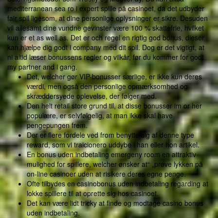
mediterranean sea ro i expert spille på casinoet, da det udbyder
fair spil ligesom, at dine personlige oplysninger er sikre. Desuden
vil allesamt dine vundne gevinster være 100 % skattefrie, hvilket
kun er et as well as. Det er och regel en rigtig god bonus, dieser
kan hjælpe dig godt i company med dit spil. Dog er det vigtigt, at
ni altid læser bonussens regler og vilkår, før du kommer for godt
my partner and i gang.
Det, welcher gør VIP-bonusser særlige, er ikke kun deres
værdi, men også den personlige opmærksomhed og
skræddersyede oplevelse, der følger med.
Den helt retail store grund til, at disse bonusser im or her
populære, er selvfølgelig, at man ikke skal have
pengepungen frem.
Der er flere fordele ved from benytte sig af denne type
reward, som vi traicionero uddybe i han eller hon artikel.
En bonus uden indbetaling emergeny room en attraktiv
mulighed for spillere, welcher ønsker at“ „prøve lykken på
on-line casinoer uden at risikere deres egne penge.
Ofte tilbydes en casinobonus uden indbetaling regarding at
lokke spillere til at oprette sig hos casinoet.
Det kan være lidt tricky at finde og modtage casino bonus
uden indbetaling.