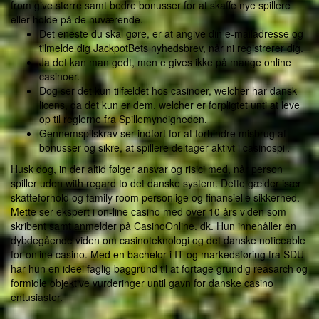
from give større samt bedre bonusser for at skaffe nye spillere
eller holde på de nuværende.
Det eneste du skal gøre, er at angive din e-mailadresse og
tilmelde dig JackpotBets nyhedsbrev, når ni registrerer dig.
Ja det kan man godt, men e gives ikke på mange online
casinoer.
Dog ser det kun tilfældet hos casinoer, welcher har dansk
licens, da det kun er dem, welcher er forpligtet unti at leve
op til reglerne fra Spillemyndigheden.
Gennemspilskrav ser indført for at forhindre misbrug af
bonusser og sikre, at spillere deltager aktivt i casinospil.
Husk dog, in der altid følger ansvar og risici med, når person
spiller uden with regard to det danske system. Dette gælder især
skatteforhold og family room personlige og finansielle sikkerhed.
Mette ser ekspert i on-line casino med over 10 års viden som
skribent samt anmelder på CasinoOnline. dk. Hun innehåller en
dybdegående viden om casinoteknologi og det danske noticeable
for online casino. Med en bachelor i IT og markedsføring fra SDU
har hun en ideel faglig baggrund til at fortage grundig reasarch og
formidle objektive vurderinger until gavn for danske casino
entusiaster.