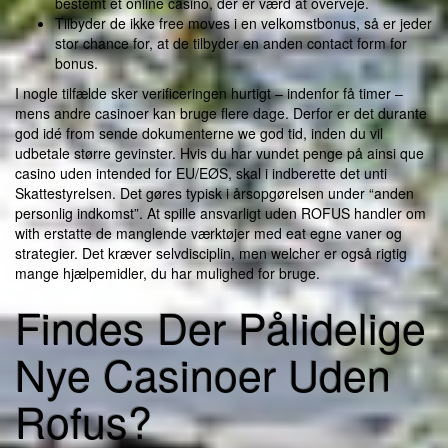
bestemt et online casino, der er værd at overveje.
Tilbyder de ikke free moves i en velkomstbonus, så er jeder
stor chance for, at de tilbyder en anden contact form for
bonus.
I nogle tilfælde sker verificeringen hurtigt – indenfor få timer –
mens andre casinoer kan bruge flere dage. Derfor er det durante
god idé from sende dokumenterne we god tid, inden du vil
udbetale større gevinster. Hvis du har vundet penge på ainsi que
casino uden intended for EU/EØS, skal i indberette det unti
Skattestyrelsen. Det gøres typisk i årsopgørelsen under “anden
personlig indkomst”. At spille ansvarligt uden ROFUS handler om
with erstatte de manglende værktøjer med eat egne vaner og
strategier. Det kræver selvdisciplin, men welcher er også rigtig
mange hjælpemidler, du har mulighed for bruge.
Findes Der Pålidelige
Nye Casinoer Uden
Rofus?