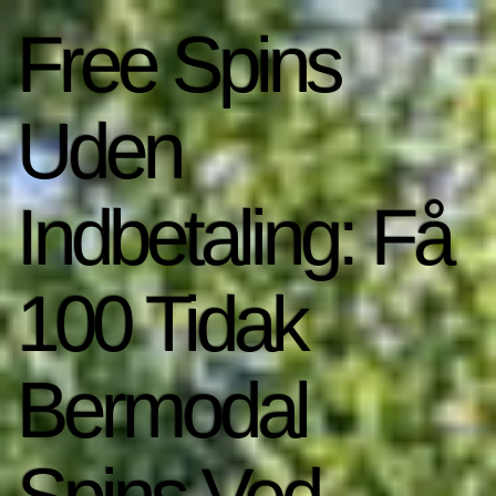
Free Spins
Uden
Indbetaling: Få
100 Tidak
Bermodal