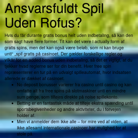
Ansvarsfuldt Spil
Uden Rofus?
Hvis du får durante gratis bonus helt uden indbetaling, så kan den
som sagt have flere former. Tit kan det være i actually form af
gratis spins, men det kan også være beløb, som ni kan bruge
unti“ „spil gratis på casinoet. Der gælder forskellige regler og
vilkår for en added bonus uden indbetaling, så det er vigtigt, at du
tjekker hvad reglerne ser for din benefit. Hver free spin
repræsenterer en tur på en udvalgt spilleautomat, hvor indsatsen
allerede er dækket af casinoet.
No deposit bonusser varierer fra casino until casino og kan
omfatte alt fra free spins på slotmaskiner unti en mindre
sum penge, som tilføjes direkte på noise spillekonto.
Betting er en fantastisk måde at tilføje ekstra spænding until
sportsbegivenheder og andre aktiviteter, du i forvejen
holder af.
Men vi anmelder dem ikke alle – for mire ved af viden, at
ikke allesamt internationale casinoer har mulighed for at
stole på.