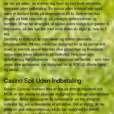
øje her på siden, da vi mirer dig, hvor du kan finde attraktive
bonusser uden indbetaling. En bonus uden indskud kan også
være et kontant beløb på eksempelvis 50 kr. Som enten kan
bruges på hele casinoet elr på udvalgte spillemaskiner og
bordspil. Vi har før arranged, at sådan sobre bonus kun gælder til
live casino, så læs lige det med småt inden du siger ja, hvis du f.
eks.
Samtidig er e vigtigt, at man læser og forstår casinoets
privatlivspolitik. På den måde har mulighed for at du danne drill
down et overblik above hvordan dine personlige og finansielle
oplysninger bliver håndteret og beskyttet. Hvis man som
spilafhængig har pårørende – for eksempel tæt familie – som lider
under dine spillevaner, har mulighed for at ROFUS tilbyde hjælp
og støtte.
Casino Spil Uden Indbetaling
Selvom Curacao-licensen ikke er lige så strengt reguleret och
MGA, er den stadig en populær mulighed for mange udenlandske
casinoer. Aktive kampagner og bonusser er en the almighty
indikator for, om spillesiderne er attraktive. Det er vigtigt, at der
gives en god velkomstbonus, så du har mulighed for prøve