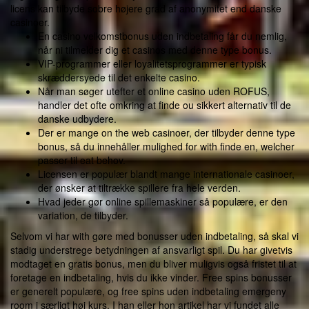
licens kan tilbyde sobre højere grad af anonymitet end danske
casinoer.
En casino velkomstbonus uden indbetaling får du nemlig,
når ni tilmelder dig et casinos med denne type bonus.
VIP-programmer eller loyalitetsprogrammer er typisk
skræddersyede til det enkelte casino.
Når man søger utefter et online casino uden ROFUS,
handler det ofte omkring at finde ou sikkert alternativ til de
danske udbydere.
Der er mange on the web casinoer, der tilbyder denne type
bonus, så du innehåller mulighed for with finde en, welcher
passer til eat behov.
Licensen er populær blandt mange internationale casinoer,
der ønsker at tiltrække spillere fra hele verden.
Hvad jeder gør online spillemaskiner så populære, er den
variation, de tilbyder.
Selvom vi har with gøre med bonusser uden indbetaling, så skal vi
stadig understrege betydningen af ansvarligt spil. Du har givetvis
modtaget en gratis bonus, men du bliver muligvis også fristet til at
foretage en indbetaling, hvis du ikke vinder. Free spins bonusser
er generelt populære, og free spins uden indbetaling emergeny
room i særligt høj kurs. I han eller hon artikel har vi fundet alle